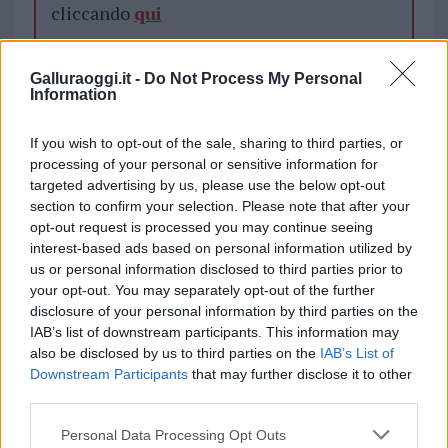
cliccando
qui
Galluraoggi.it -
Do Not Process My Personal
TEMI:
Invitas Olbia
Information
Notizie in tempo reale?
If you wish to opt-out of the sale, sharing to third parties, or
Entra nel canale telegram di
processing of your personal or sensitive information for
GalluraOggi.it
targeted advertising by us, please use the below opt-out
section to confirm your selection. Please note that after your
opt-out request is processed you may continue seeing
interest-based ads based on personal information utilized by
us or personal information disclosed to third parties prior to
Inviaci le tue segnalazioni,
your opt-out. You may separately opt-out of the further
i tuoi video e le tue foto
disclosure of your personal information by third parties on the
IAB’s list of downstream participants. This information may
Su WhatsApp al numero +39
also be disclosed by us to third parties on the
IAB’s List of
345 356 7512
Downstream Participants
that may further disclose it to other
third parties.
Please note that this website/app uses one or more Google
Personal Data Processing Opt Outs