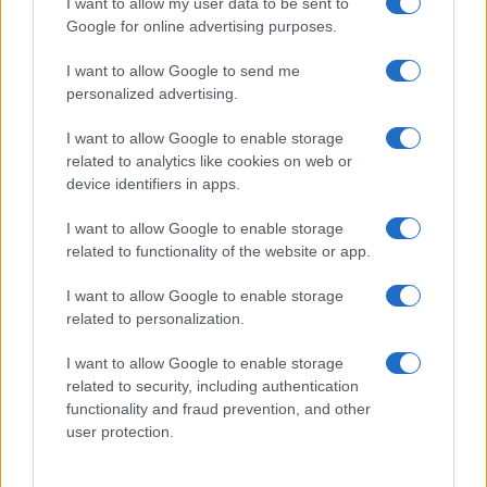
I want to allow my user data to be sent to
soluzione ideale per la casa e l’ufficio
Google for online advertising purposes.
I want to allow Google to send me
Monte Pino, la fine di un lungo dolore: storia e
personalized advertising.
rinascita della strada che segnò la Gallura
I want to allow Google to enable storage
related to analytics like cookies on web or
Raid nelle campagne di Berchidda, rischio per
device identifiers in apps.
la rete elettrica
I want to allow Google to enable storage
related to functionality of the website or app.
Monte Pino, via i cancelli del cantiere: la Gallura
ritrova la strada
I want to allow Google to enable storage
related to personalization.
Nuovi stalli residenti a Palau, il Comune
I want to allow Google to enable storage
completa l’iter
related to security, including authentication
functionality and fraud prevention, and other
user protection.
Film internazionale, casting per comparse in
Costa Smeralda