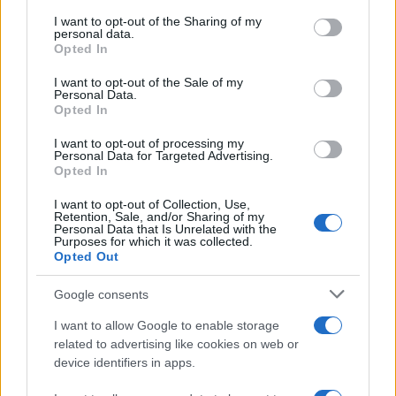
services and may gather and store information including but
not limited to your visit or usage behaviour. You may click to
I want to opt-out of the Sharing of my
Ricevi le nostre ultime news
personal data.
grant or deny consent to Google and its third-party tags to
Opted In
use your data for below specified purposes in below Google
da
Google News
consent section.
I want to opt-out of the Sale of my
Personal Data.
Opted In
Condividi l'articolo
I want to opt-out of processing my
Personal Data for Targeted Advertising.
F
T
Pi
W
S
Opted In
a
w
n
h
h
I want to opt-out of Collection, Use,
Retention, Sale, and/or Sharing of my
ce
it
te
at
a
Personal Data that Is Unrelated with the
Articolo precedente
Purposes for which it was collected.
b
te
re
s
re
Opted Out
Prossimo articolo
o
r
st
A
Google consents
o
p
I want to allow Google to enable storage
NOTIZIE RECENTI
k
p
related to advertising like cookies on web or
device identifiers in apps.
Pausa caffè impeccabile: come scegliere la