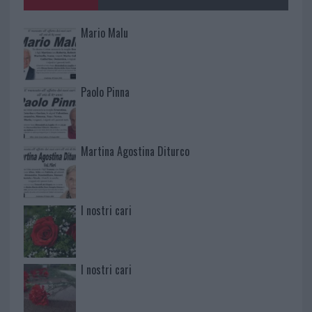
Mario Malu
Paolo Pinna
Martina Agostina Diturco
I nostri cari
I nostri cari