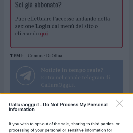
Sei già abbonato?
Puoi effettuare l'accesso andando nella
sezione
Login
dal menù del sito o
cliccando
qui
TEMI:
Comune Di Olbia
Notizie in tempo reale?
Entra nel canale telegram di
GalluraOggi.it
Galluraoggi.it -
Do Not Process My Personal
Information
Inviaci le tue segnalazioni,
i tuoi video e le tue foto
If you wish to opt-out of the sale, sharing to third parties, or
Su WhatsApp al numero +39
processing of your personal or sensitive information for