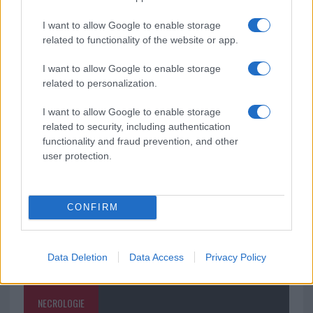
Delta Center
I want to allow Google to enable storage
related to functionality of the website or app.
Meteo Olbia 9 agosto, temperature in calo
I want to allow Google to enable storage
related to personalization.
Salmo finisce in ospedale a Catania, ma il tour
I want to allow Google to enable storage
va avanti: “Sicilia, ci sono”
related to security, including authentication
functionality and fraud prevention, and other
user protection.
CONFIRM
Data Deletion
Data Access
Privacy Policy
NECROLOGIE