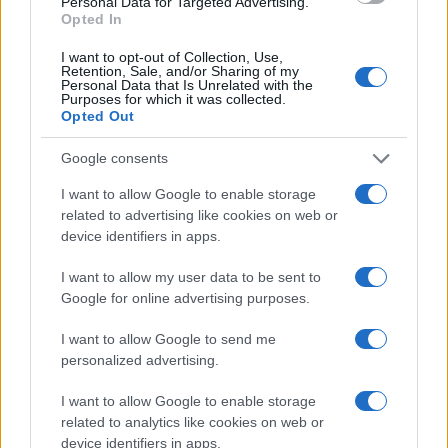
Personal Data for Targeted Advertising.
o
p
Opted In
NOTIZIE RECENTI
k
p
I want to opt-out of Collection, Use,
Retention, Sale, and/or Sharing of my
Personal Data that Is Unrelated with the
Controlli rafforzati in Costa Smeralda, 20
Purposes for which it was collected.
arresti e 135 denunce
Opted Out
Google consents
Tre milioni di euro dalla Provincia Gallura per
I want to allow Google to enable storage
nuove aule nelle scuole di Olbia
related to advertising like cookies on web or
device identifiers in apps.
Incidente sulla provinciale 125, paura tra Olbia e
I want to allow my user data to be sent to
Arzachena
Google for online advertising purposes.
I want to allow Google to send me
Incidente sulla strada provinciale ad Arzachena,
personalized advertising.
un ferito
I want to allow Google to enable storage
related to analytics like cookies on web or
Sangue, musica e solidarietà con Avis Olbia al
device identifiers in apps.