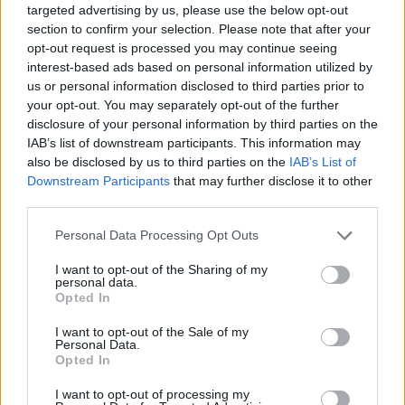
345 356 7512
targeted advertising by us, please use the below opt-out
section to confirm your selection. Please note that after your
opt-out request is processed you may continue seeing
interest-based ads based on personal information utilized by
us or personal information disclosed to third parties prior to
your opt-out. You may separately opt-out of the further
Ricevi le nostre ultime news
disclosure of your personal information by third parties on the
IAB’s list of downstream participants. This information may
da
Google News
also be disclosed by us to third parties on the
IAB’s List of
Downstream Participants
that may further disclose it to other
third parties.
Condividi l'articolo
Please note that this website/app uses one or more Google
Personal Data Processing Opt Outs
services and may gather and store information including but
F
T
Pi
W
S
not limited to your visit or usage behaviour. You may click to
I want to opt-out of the Sharing of my
personal data.
grant or deny consent to Google and its third-party tags to
a
w
n
h
h
Opted In
use your data for below specified purposes in below Google
ce
it
te
at
a
consent section.
I want to opt-out of the Sale of my
Articolo precedente
Personal Data.
b
te
re
s
re
Prossimo articolo
Opted In
o
r
st
A
I want to opt-out of processing my