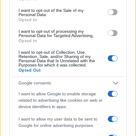
use your data for below specified purposes in below Google
consent section.
I want to opt-out of the Sale of my
Condividi l'articolo
Personal Data.
Opted In
F
T
Pi
W
S
I want to opt-out of processing my
a
w
n
h
h
Personal Data for Targeted Advertising.
Opted In
ce
it
te
at
a
Articolo precedente
b
te
re
s
re
I want to opt-out of Collection, Use,
Prossimo articolo
Retention, Sale, and/or Sharing of my
Personal Data that Is Unrelated with the
o
r
st
A
Purposes for which it was collected.
Opted Out
o
p
NOTIZIE RECENTI
k
p
Google consents
I want to allow Google to enable storage
Le previsioni meteo per il weekend a Olbia e in
related to advertising like cookies on web or
Gallura
device identifiers in apps.
I want to allow my user data to be sent to
Michelle Hunziker in Gallura, bella anche dal
Google for online advertising purposes.
vivo: un amico vip svela come fa