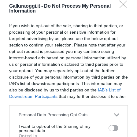
Inviaci le tue segnalazioni,
Galluraoggi.it -
Do Not Process My Personal
Information
i tuoi video e le tue foto
Su WhatsApp al numero +39
If you wish to opt-out of the sale, sharing to third parties, or
345 356 7512
processing of your personal or sensitive information for
targeted advertising by us, please use the below opt-out
section to confirm your selection. Please note that after your
opt-out request is processed you may continue seeing
Notizie in tempo reale?
interest-based ads based on personal information utilized by
us or personal information disclosed to third parties prior to
Entra nel canale telegram di
your opt-out. You may separately opt-out of the further
GalluraOggi.it
disclosure of your personal information by third parties on the
IAB’s list of downstream participants. This information may
also be disclosed by us to third parties on the
IAB’s List of
Downstream Participants
that may further disclose it to other
third parties.
Ricevi le nostre ultime news
Please note that this website/app uses one or more Google
Personal Data Processing Opt Outs
services and may gather and store information including but
da
Google News
not limited to your visit or usage behaviour. You may click to
I want to opt-out of the Sharing of my
personal data.
grant or deny consent to Google and its third-party tags to
Opted In