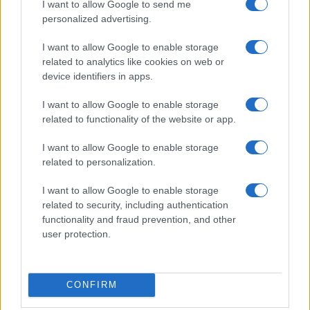
I want to allow Google to send me
personalized advertising.
Calangianus, dopo le polemiche il centro
accoglienza minori chiude
I want to allow Google to enable storage
related to analytics like cookies on web or
device identifiers in apps.
Olbia, divieto di sosta contro spaccio e degrado:
esplode la protesta
I want to allow Google to enable storage
related to functionality of the website or app.
Pausa caffè impeccabile: come scegliere la
I want to allow Google to enable storage
related to personalization.
soluzione ideale per la casa e l’ufficio
I want to allow Google to enable storage
Monte Pino, la fine di un lungo dolore: storia e
related to security, including authentication
functionality and fraud prevention, and other
rinascita della strada che segnò la Gallura
user protection.
Raid nelle campagne di Berchidda, rischio per
la rete elettrica
CONFIRM