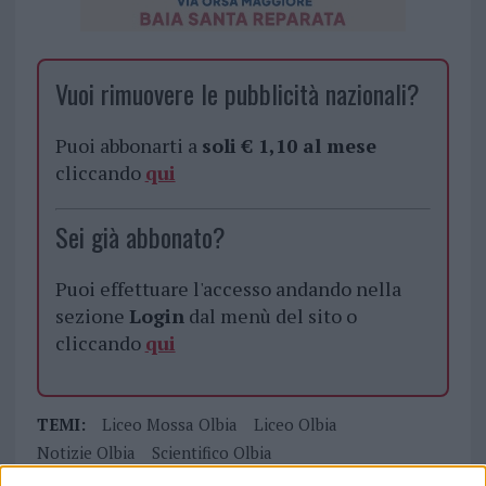
Vuoi rimuovere le pubblicità nazionali?
Puoi abbonarti a
soli € 1,10 al mese
cliccando
qui
Sei già abbonato?
Puoi effettuare l'accesso andando nella
sezione
Login
dal menù del sito o
cliccando
qui
TEMI:
Liceo Mossa Olbia
Liceo Olbia
Notizie Olbia
Scientifico Olbia