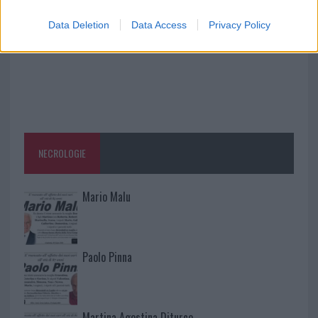
Data Deletion
Data Access
Privacy Policy
NECROLOGIE
Mario Malu
Paolo Pinna
Martina Agostina Diturco