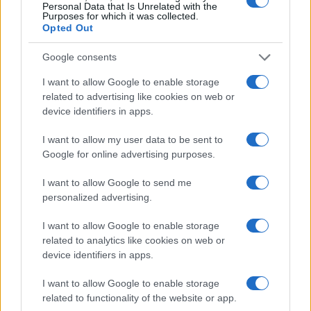
Personal Data that Is Unrelated with the
Purposes for which it was collected.
da
Google News
Opted Out
Google consents
Condividi l'articolo
I want to allow Google to enable storage
related to advertising like cookies on web or
F
T
Pi
W
S
device identifiers in apps.
a
w
n
h
h
I want to allow my user data to be sent to
ce
it
te
at
a
Articolo precedente
Google for online advertising purposes.
b
te
re
s
re
Prossimo articolo
I want to allow Google to send me
o
r
st
A
personalized advertising.
o
p
NOTIZIE RECENTI
I want to allow Google to enable storage
k
p
related to analytics like cookies on web or
device identifiers in apps.
Le previsioni meteo per il weekend a Olbia e in
I want to allow Google to enable storage
Gallura
related to functionality of the website or app.