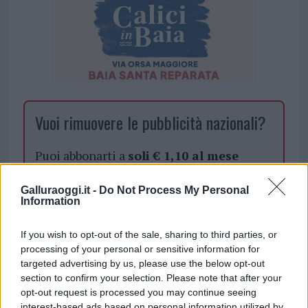
Vuoi rimuovere le pubblicità nazionali?
Puoi abbonarti a
soli € 1,10 al mese
cliccando
qui
Galluraoggi.it -
Do Not Process My Personal
Information
Sei già abbonato?
If you wish to opt-out of the sale, sharing to third parties, or
Puoi effettuare l'accesso andando nella
processing of your personal or sensitive information for
sezione
Login
dal menù del sito o
targeted advertising by us, please use the below opt-out
section to confirm your selection. Please note that after your
cliccando
qui
opt-out request is processed you may continue seeing
interest-based ads based on personal information utilized by