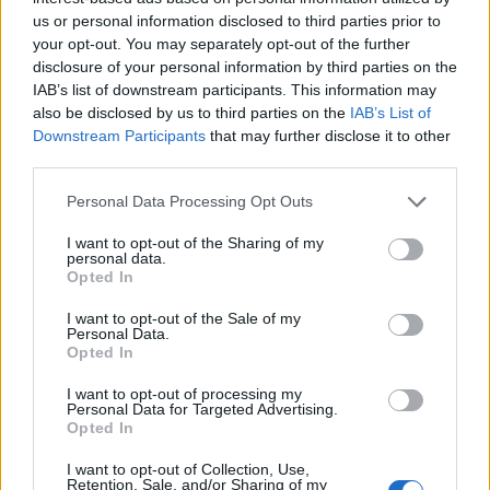
us or personal information disclosed to third parties prior to
TEMI:
Comune Di Olbia
Giostre San Simplicio
your opt-out. You may separately opt-out of the further
disclosure of your personal information by third parties on the
Inviaci le tue segnalazioni,
IAB’s list of downstream participants. This information may
also be disclosed by us to third parties on the
IAB’s List of
i tuoi video e le tue foto
Downstream Participants
that may further disclose it to other
Su WhatsApp al numero +39
third parties.
345 356 7512
Please note that this website/app uses one or more Google
Personal Data Processing Opt Outs
services and may gather and store information including but
not limited to your visit or usage behaviour. You may click to
I want to opt-out of the Sharing of my
personal data.
grant or deny consent to Google and its third-party tags to
Opted In
Notizie in tempo reale?
use your data for below specified purposes in below Google
Entra nel canale telegram di
consent section.
I want to opt-out of the Sale of my
GalluraOggi.it
Personal Data.
Opted In
I want to opt-out of processing my
Personal Data for Targeted Advertising.
Opted In
Ricevi le nostre ultime news
I want to opt-out of Collection, Use,
Retention, Sale, and/or Sharing of my