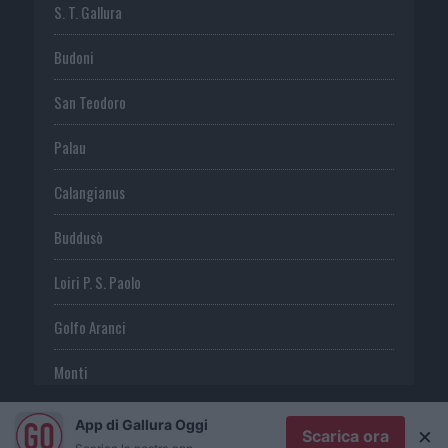
S. T. Gallura
Budoni
San Teodoro
Palau
Calangianus
Buddusò
Loiri P. S. Paolo
Golfo Aranci
Monti
Telti
App di Gallura Oggi
×
Scarica ora