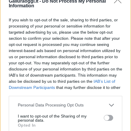
Galluraoggi.it -
Do Not Process My Personal
Calangianus, allarme sul centro accoglienza
Information
minori, Albieri: “Episodi gravissimi”
If you wish to opt-out of the sale, sharing to third parties, or
processing of your personal or sensitive information for
Gallura, finti clienti svuotano le suite: furto da
targeted advertising by us, please use the below opt-out
50mila nel resort
section to confirm your selection. Please note that after your
opt-out request is processed you may continue seeing
interest-based ads based on personal information utilized by
Meteo Olbia 7 agosto, sole e caldo tornano
us or personal information disclosed to third parties prior to
protagonisti
your opt-out. You may separately opt-out of the further
disclosure of your personal information by third parties on the
IAB’s list of downstream participants. This information may
Test tunnel Olbia: rampe chiuse ancora fino a
also be disclosed by us to third parties on the
IAB’s List of
fine agosto
Downstream Participants
that may further disclose it to other
third parties.
Aggius conquista la classifica delle mete più
Please note that this website/app uses one or more Google
Personal Data Processing Opt Outs
amate dell’estate 2026
services and may gather and store information including but
not limited to your visit or usage behaviour. You may click to
I want to opt-out of the Sharing of my
personal data.
grant or deny consent to Google and its third-party tags to
Opted In
use your data for below specified purposes in below Google