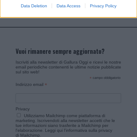
Data Deletion
Data Access
Privacy Policy
Invia un Comunicato Stampa
|
Pubblicità
|
Segnala
Vuoi rimanere sempre aggiornato?
Iscriviti alla newsletter di Gallura Oggi e ricevi le nostre
email periodiche contenenti le ultime notizie pubblicate
sul sito web!
*
campo obbligatorio
*
Indirizzo email
Privacy
Utilizziamo Mailchimp come piattaforma di
marketing. Iscrivendoti alla newsletter accetti che le
tue informazioni siano trasferite a Mailchimp per
l'elaborazione.
Leggi qui l'informativa sulla privacy
di Mailchimp
.