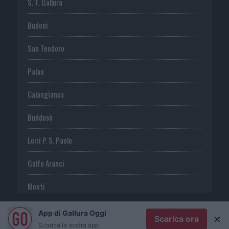
S. T. Gallura
Budoni
San Teodoro
Palau
Calangianus
Buddusò
Loiri P. S. Paolo
Golfo Aranci
Monti
Telti
App di Gallura Oggi
×
Scarica ora
Scarica la nostra app