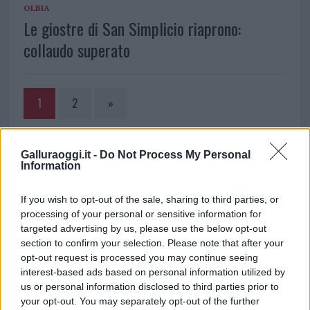
OLBIA
Le giostre di San Simplicio riaprono:
collaudo superato
1
2
»
NOTIZIE RECENTI
Galluraoggi.it -
Do Not Process My Personal
Information
Incendi, a San Pasquale arriva il Campo Base:
If you wish to opt-out of the sale, sharing to third parties, or
l’inaugurazione
processing of your personal or sensitive information for
targeted advertising by us, please use the below opt-out
section to confirm your selection. Please note that after your
Andrea Mura conquista Palau: grande
opt-out request is processed you may continue seeing
partecipazione per il suo racconto
interest-based ads based on personal information utilized by
us or personal information disclosed to third parties prior to
your opt-out. You may separately opt-out of the further