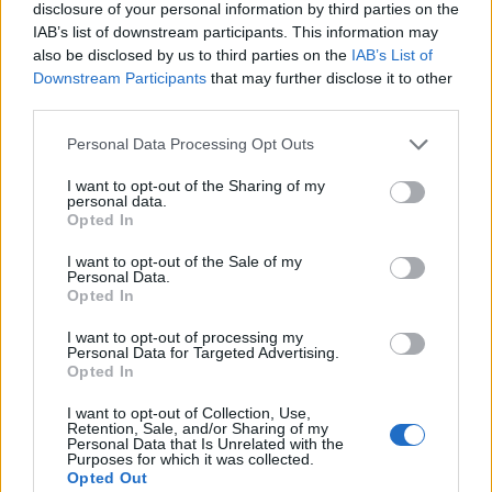
Calangianus, allarme sul centro accoglienza
disclosure of your personal information by third parties on the
minori, Albieri: “Episodi gravissimi”
IAB’s list of downstream participants. This information may
also be disclosed by us to third parties on the
IAB’s List of
Downstream Participants
that may further disclose it to other
Gallura, finti clienti svuotano le suite: furto da
third parties.
50mila nel resort
Please note that this website/app uses one or more Google
Personal Data Processing Opt Outs
services and may gather and store information including but
not limited to your visit or usage behaviour. You may click to
I want to opt-out of the Sharing of my
Meteo Olbia 7 agosto, sole e caldo tornano
personal data.
grant or deny consent to Google and its third-party tags to
protagonisti
Opted In
use your data for below specified purposes in below Google
consent section.
I want to opt-out of the Sale of my
Personal Data.
Test tunnel Olbia: rampe chiuse ancora fino a
Opted In
fine agosto
I want to opt-out of processing my
Personal Data for Targeted Advertising.
Opted In
Aggius conquista la classifica delle mete più
amate dell’estate 2026
I want to opt-out of Collection, Use,
Retention, Sale, and/or Sharing of my
Personal Data that Is Unrelated with the
Purposes for which it was collected.
Opted Out