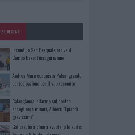
IZIE RECENTI
Incendi, a San Pasquale arriva il
Campo Base: l’inaugurazione
Andrea Mura conquista Palau: grande
partecipazione per il suo racconto
Calangianus, allarme sul centro
accoglienza minori, Albieri: “Episodi
gravissimi”
Gallura, finti clienti svuotano le suite:
furto da 50mila nel resort