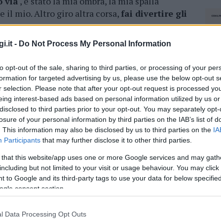
 via
, è stato la mia ombra, la mia spalla
e il mio. Altro giro altra corsa,
fai divertire gli
i.it -
Do Not Process My Personal Information
ial. “Un uomo d’altri tempi, cordiale, gentile,
 ha vissuto
una vita tra le giostre
, allietando
to opt-out of the sale, sharing to third parties, or processing of your per
ori, di giovani e bambini, regalando loro sorrisi,
formation for targeted advertising by us, please use the below opt-out s
legge sulla pagina ‘Olbia… oggi ieri e domani’ -.
r selection. Please note that after your opt-out request is processed y
iderano ricordarlo, mentre dal suo microfono
eing interest-based ads based on personal information utilized by us or
corsa
‘”. I funerali si terranno oggi, 3 agosto,
disclosed to third parties prior to your opt-out. You may separately opt-
losure of your personal information by third parties on the IAB’s list of
nazio da Laconi
a Olbia.
. This information may also be disclosed by us to third parties on the
IA
Participants
that may further disclose it to other third parties.
azionali?
 that this website/app uses one or more Google services and may gath
including but not limited to your visit or usage behaviour. You may click 
 mese
cliccando
qui
 to Google and its third-party tags to use your data for below specifi
ogle consent section.
l Data Processing Opt Outs
NEC