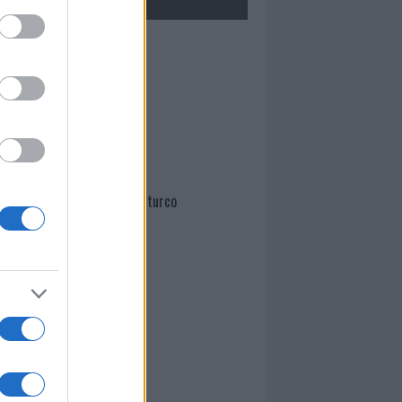
Mario Malu
Paolo Pinna
Martina Agostina Diturco
I nostri cari
I nostri cari