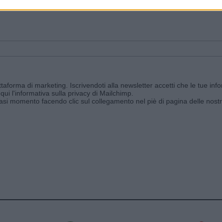
ggi e ricevi le nostre email periodiche contenenti le ultime notizie pubbli
aforma di marketing. Iscrivendoti alla newsletter accetti che le tue info
qui l'informativa sulla privacy di Mailchimp
.
siasi momento facendo clic sul collegamento nel piè di pagina delle nostr