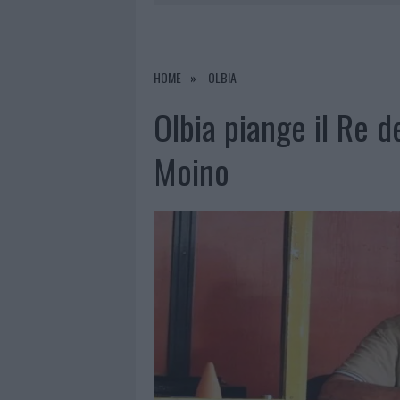
6 AGOSTO 2026
|
METEO OLBIA 7 AGOSTO, SOLE 
6 AGOSTO 2026
|
INCENDI, A SAN PASQUALE ARRIV
6 AGOSTO 2026
|
ANDREA MURA CONQUISTA PALAU
HOME
OLBIA
6 AGOSTO 2026
|
CALANGIANUS, ALLARME SUL CENT
Olbia piange il Re d
Moino