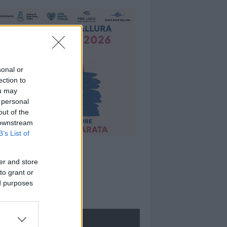
sonal or
ection to
ou may
 personal
out of the
 downstream
B’s List of
er and store
to grant or
ed purposes
ROLOGIE