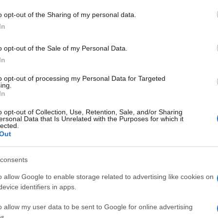
do nella sezione
Login
dal menù del sito o
o opt-out of the Sharing of my personal data.
In
o opt-out of the Sale of my Personal Data.
rk
Patrizia Moino
In
to opt-out of processing my Personal Data for Targeted
ing.
In
o opt-out of Collection, Use, Retention, Sale, and/or Sharing
ersonal Data that Is Unrelated with the Purposes for which it
lected.
dente
Prossimo articolo
Out
consents
o allow Google to enable storage related to advertising like cookies on
evice identifiers in apps.
o allow my user data to be sent to Google for online advertising
s.