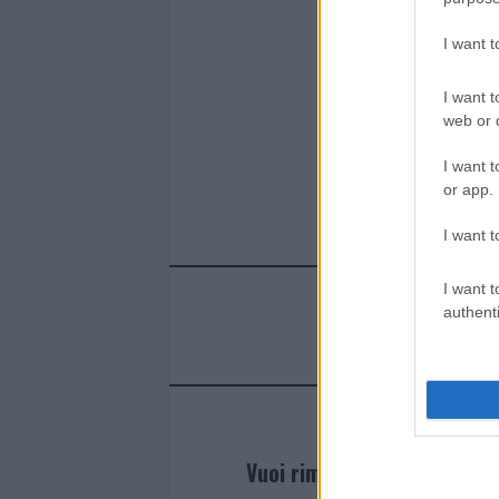
I want 
I want t
web or d
I want t
or app.
I want t
I want t
authenti
Vuoi rimanere sempre agg