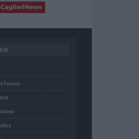
MUNI
io Pausania
chena
ddalena
Gallura