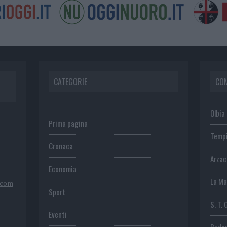
CATEGORIE
CO
Olbia
Prima pagina
Temp
Cronaca
Arza
Economia
La Ma
.com
Sport
S. T. 
Eventi