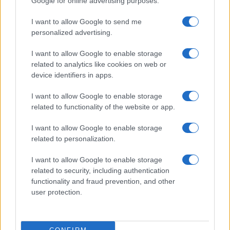
Google for online advertising purposes.
I want to allow Google to send me
personalized advertising.
I want to allow Google to enable storage
related to analytics like cookies on web or
Invia un Comunicato Stampa
|
Pubblicità
|
Segnala
device identifiers in apps.
I want to allow Google to enable storage
related to functionality of the website or app.
I want to allow Google to enable storage
Vuoi rimanere sempre aggiornato?
related to personalization.
Iscriviti alla newsletter di Gallura Oggi e ricevi le nostre
I want to allow Google to enable storage
email periodiche contenenti le ultime notizie pubblicate
related to security, including authentication
sul sito web!
functionality and fraud prevention, and other
*
campo obbligatorio
user protection.
*
Indirizzo email