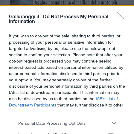
Aggius conquista la classifica delle mete più
amate dell’estate 2026
Galluraoggi.it -
Do Not Process My Personal
Information
If you wish to opt-out of the sale, sharing to third parties, or
processing of your personal or sensitive information for
targeted advertising by us, please use the below opt-out
section to confirm your selection. Please note that after your
opt-out request is processed you may continue seeing
interest-based ads based on personal information utilized by
us or personal information disclosed to third parties prior to
your opt-out. You may separately opt-out of the further
NECROLOGIE
disclosure of your personal information by third parties on the
IAB’s list of downstream participants. This information may
also be disclosed by us to third parties on the
IAB’s List of
Mario Malu
Downstream Participants
that may further disclose it to other
third parties.
Please note that this website/app uses one or more Google
Personal Data Processing Opt Outs
services and may gather and store information including but
Paolo Pinna