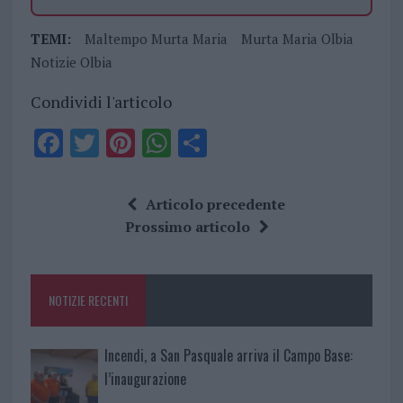
TEMI:
Maltempo Murta Maria
Murta Maria Olbia
Notizie Olbia
Condividi l'articolo
F
T
Pi
W
S
a
w
n
h
h
ce
it
te
at
a
Articolo precedente
b
te
re
s
re
Prossimo articolo
o
r
st
A
o
p
NOTIZIE RECENTI
k
p
Incendi, a San Pasquale arriva il Campo Base:
l’inaugurazione