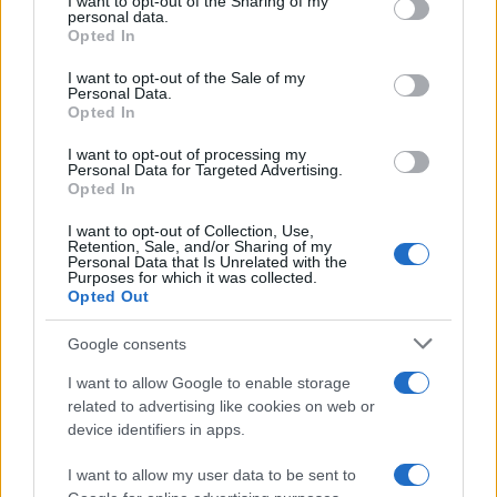
not limited to your visit or usage behaviour. You may click to
I want to opt-out of the Sharing of my
personal data.
grant or deny consent to Google and its third-party tags to
Opted In
use your data for below specified purposes in below Google
consent section.
Martina Agostina Diturco
I want to opt-out of the Sale of my
Personal Data.
Opted In
I want to opt-out of processing my
I nostri cari
Personal Data for Targeted Advertising.
Opted In
I want to opt-out of Collection, Use,
Retention, Sale, and/or Sharing of my
Personal Data that Is Unrelated with the
I nostri cari
Purposes for which it was collected.
Opted Out
Google consents
I nostri cari
I want to allow Google to enable storage
related to advertising like cookies on web or
device identifiers in apps.
Giovannimaria Cabras
I want to allow my user data to be sent to