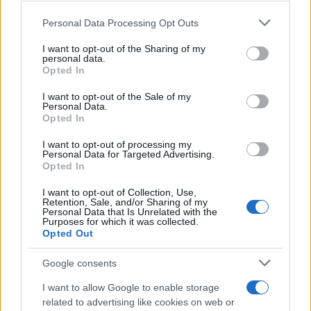
Costa Smeralda
Please note that this website/app uses one or more Google
Personal Data Processing Opt Outs
services and may gather and store information including but
Porto Rotondo ospita la grande sfida della vela
not limited to your visit or usage behaviour. You may click to
I want to opt-out of the Sharing of my
nell’estate 2026
personal data.
grant or deny consent to Google and its third-party tags to
Opted In
use your data for below specified purposes in below Google
consent section.
I want to opt-out of the Sale of my
Controlli all’aeroporto di Olbia, sequestrati
Personal Data.
caviale e sabbia rubata
Opted In
I want to opt-out of processing my
Personal Data for Targeted Advertising.
Opted In
I want to opt-out of Collection, Use,
Retention, Sale, and/or Sharing of my
Personal Data that Is Unrelated with the
Purposes for which it was collected.
Opted Out
Google consents
I want to allow Google to enable storage
NECROLOGIE
related to advertising like cookies on web or