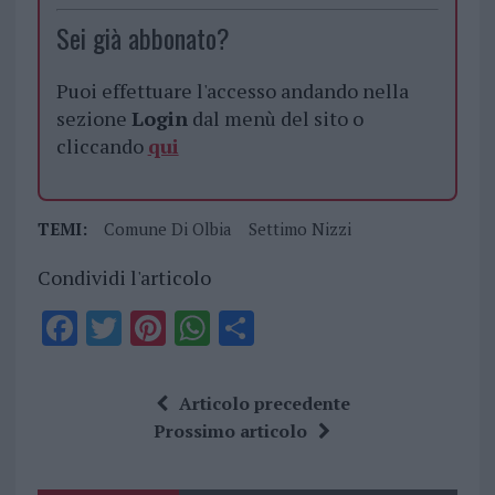
Sei già abbonato?
Puoi effettuare l'accesso andando nella
sezione
Login
dal menù del sito o
cliccando
qui
TEMI:
Comune Di Olbia
Settimo Nizzi
Condividi l'articolo
F
T
Pi
W
S
a
w
n
h
h
ce
it
te
at
a
Articolo precedente
b
te
re
s
re
Prossimo articolo
o
r
st
A