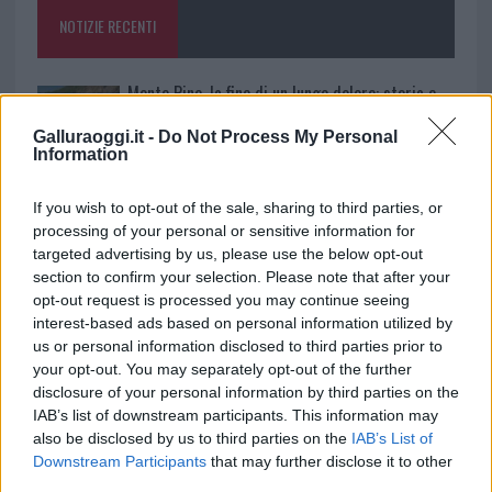
o
p
NOTIZIE RECENTI
k
p
Monte Pino, la fine di un lungo dolore: storia e
rinascita della strada che segnò la Gallura
Galluraoggi.it -
Do Not Process My Personal
Information
Raid nelle campagne di Berchidda, rischio per
If you wish to opt-out of the sale, sharing to third parties, or
la rete elettrica
processing of your personal or sensitive information for
targeted advertising by us, please use the below opt-out
Monte Pino, via i cancelli del cantiere: la Gallura
section to confirm your selection. Please note that after your
opt-out request is processed you may continue seeing
ritrova la strada
interest-based ads based on personal information utilized by
us or personal information disclosed to third parties prior to
Nuovi stalli residenti a Palau, il Comune
your opt-out. You may separately opt-out of the further
disclosure of your personal information by third parties on the
completa l’iter
IAB’s list of downstream participants. This information may
also be disclosed by us to third parties on the
IAB’s List of
Downstream Participants
that may further disclose it to other
Film internazionale, casting per comparse in
third parties.