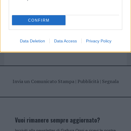
I nostri cari
CONFIRM
Giovannimaria Cabras
Data Deletion
Data Access
Privacy Policy
Invia un Comunicato Stampa
|
Pubblicità
|
Segnala
Vuoi rimanere sempre aggiornato?
Iscriviti alla newsletter di Gallura Oggi e ricevi le nostre