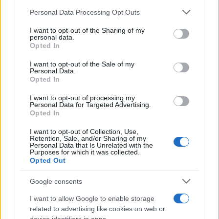
Please note that this website/app uses one or more Google
Personal Data Processing Opt Outs
services and may gather and store information including but
not limited to your visit or usage behaviour. You may click to
I want to opt-out of the Sharing of my
personal data.
grant or deny consent to Google and its third-party tags to
Opted In
Ricevi le nostre ultime news
use your data for below specified purposes in below Google
consent section.
I want to opt-out of the Sale of my
Personal Data.
da
Google News
Opted In
I want to opt-out of processing my
Personal Data for Targeted Advertising.
Opted In
Condividi l'articolo
F
T
Pi
W
S
I want to opt-out of Collection, Use,
Retention, Sale, and/or Sharing of my
Personal Data that Is Unrelated with the
a
w
n
h
h
Purposes for which it was collected.
Opted Out
ce
it
te
at
a
Articolo precedente
b
te
re
s
re
Google consents
Prossimo articolo
o
r
st
A
I want to allow Google to enable storage
related to advertising like cookies on web or
o
p