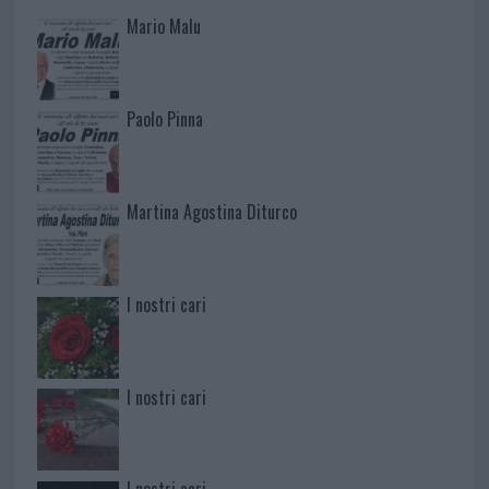
Mario Malu
Paolo Pinna
Martina Agostina Diturco
I nostri cari
I nostri cari