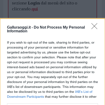
sezione
Login
dal menù del sito o
cliccando
qui
TEMI:
Lavori Lidl Olbia
Lidl Olbia
Notizie Olbia
Galluraoggi.it -
Do Not Process My Personal
Information
Notizie Sardegna
Olbia Notizie
Sardegna Notizie
Supermercato Olbia
If you wish to opt-out of the sale, sharing to third parties, or
processing of your personal or sensitive information for
Inviaci le tue segnalazioni,
targeted advertising by us, please use the below opt-out
i tuoi video e le tue foto
section to confirm your selection. Please note that after your
Su WhatsApp al numero +39
opt-out request is processed you may continue seeing
345 356 7512
interest-based ads based on personal information utilized by
us or personal information disclosed to third parties prior to
your opt-out. You may separately opt-out of the further
disclosure of your personal information by third parties on the
IAB’s list of downstream participants. This information may
Notizie in tempo reale?
also be disclosed by us to third parties on the
IAB’s List of
Entra nel canale telegram di
Downstream Participants
that may further disclose it to other
third parties.
GalluraOggi.it