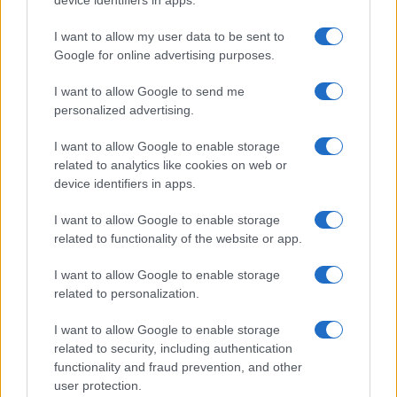
device identifiers in apps.
NOTIZIE RECENTI
k
p
I want to allow my user data to be sent to
Google for online advertising purposes.
A fuoco un deposito con bombole, intervento dei
vigili del fuoco a Rudalza
I want to allow Google to send me
personalized advertising.
Ristorante distrutto dalle fiamme a La
I want to allow Google to enable storage
Maddalena, incendio a Monti d’à rena
related to analytics like cookies on web or
device identifiers in apps.
Le previsioni meteo per il weekend a Olbia e in
I want to allow Google to enable storage
Gallura
related to functionality of the website or app.
I want to allow Google to enable storage
Michelle Hunziker in Gallura, bella anche dal
related to personalization.
vivo: un amico vip svela come fa
I want to allow Google to enable storage
related to security, including authentication
Calangianus, dopo le polemiche il centro
functionality and fraud prevention, and other
accoglienza minori chiude
user protection.