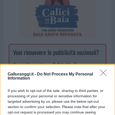
Vuoi rimuovere le pubblicità nazionali?
Puoi abbonarti a
soli € 1,10 al mese
cliccando
qui
Galluraoggi.it -
Do Not Process My Personal
Information
Sei già abbonato?
If you wish to opt-out of the sale, sharing to third parties, or
processing of your personal or sensitive information for
Puoi effettuare l'accesso andando nella
targeted advertising by us, please use the below opt-out
sezione
Login
dal menù del sito o
section to confirm your selection. Please note that after your
cliccando
qui
opt-out request is processed you may continue seeing