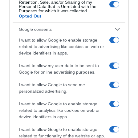
Ricevi le nostre ultime news
Retention, Sale, and/or Sharing of my
Personal Data that Is Unrelated with the
Purposes for which it was collected.
da
Google News
Opted Out
Google consents
Condividi l'articolo
I want to allow Google to enable storage
related to advertising like cookies on web or
F
T
Pi
W
S
device identifiers in apps.
a
w
n
h
h
I want to allow my user data to be sent to
ce
it
te
at
a
Google for online advertising purposes.
Articolo precedente
b
te
re
s
re
Prossimo articolo
I want to allow Google to send me
o
r
st
A
personalized advertising.
o
p
I want to allow Google to enable storage
NOTIZIE RECENTI
k
p
related to analytics like cookies on web or
device identifiers in apps.
Michelle Hunziker in Gallura, bella anche dal
I want to allow Google to enable storage
vivo: un amico vip svela come fa
related to functionality of the website or app.