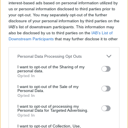
interest-based ads based on personal information utilized by
us or personal information disclosed to third parties prior to
your opt-out. You may separately opt-out of the further
TEMI:
Silvio Pippobello
disclosure of your personal information by third parties on the
IAB’s list of downstream participants. This information may
Inviaci le tue segnalazioni,
also be disclosed by us to third parties on the
IAB’s List of
i tuoi video e le tue foto
Downstream Participants
that may further disclose it to other
Su WhatsApp al numero +39
third parties.
345 356 7512
Please note that this website/app uses one or more Google
Personal Data Processing Opt Outs
services and may gather and store information including but
not limited to your visit or usage behaviour. You may click to
I want to opt-out of the Sharing of my
personal data.
grant or deny consent to Google and its third-party tags to
Opted In
use your data for below specified purposes in below Google
Notizie in tempo reale?
consent section.
I want to opt-out of the Sale of my
Entra nel canale telegram di
Personal Data.
GalluraOggi.it
Opted In
I want to opt-out of processing my
Personal Data for Targeted Advertising.
Opted In
I want to opt-out of Collection, Use,