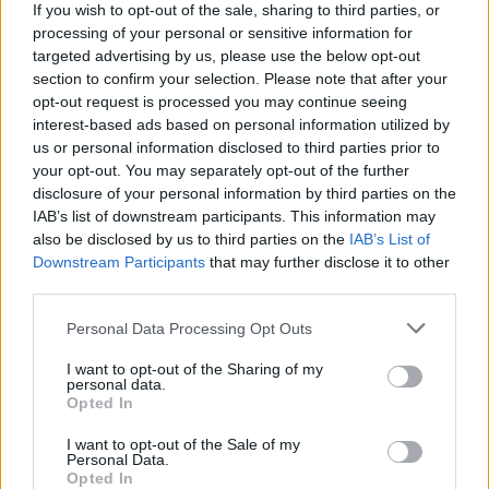
If you wish to opt-out of the sale, sharing to third parties, or
Inviaci le tue segnalazioni,
processing of your personal or sensitive information for
i tuoi video e le tue foto
targeted advertising by us, please use the below opt-out
Su WhatsApp al numero +39
section to confirm your selection. Please note that after your
345 356 7512
opt-out request is processed you may continue seeing
interest-based ads based on personal information utilized by
us or personal information disclosed to third parties prior to
your opt-out. You may separately opt-out of the further
disclosure of your personal information by third parties on the
IAB’s list of downstream participants. This information may
Ricevi le nostre ultime news
also be disclosed by us to third parties on the
IAB’s List of
Downstream Participants
that may further disclose it to other
da
Google News
third parties.
Please note that this website/app uses one or more Google
Personal Data Processing Opt Outs
services and may gather and store information including but
Condividi l'articolo
not limited to your visit or usage behaviour. You may click to
I want to opt-out of the Sharing of my
personal data.
grant or deny consent to Google and its third-party tags to
Opted In
F
T
Pi
W
S
use your data for below specified purposes in below Google
consent section.
a
w
n
h
h
I want to opt-out of the Sale of my
Personal Data.
Opted In