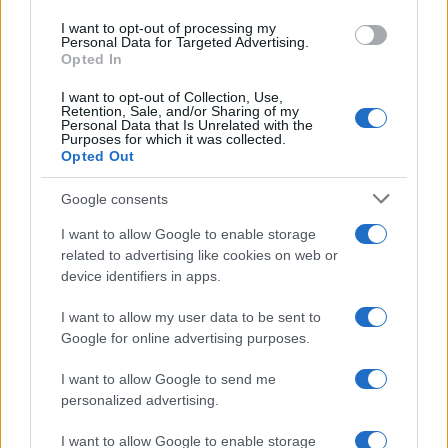
ce
it
te
at
a
Articolo precedente
b
te
re
s
re
Prossimo articolo
I want to opt-out of processing my
Personal Data for Targeted Advertising.
o
r
st
A
Opted In
o
p
I want to opt-out of Collection, Use,
NOTIZIE RECENTI
Retention, Sale, and/or Sharing of my
k
p
Personal Data that Is Unrelated with the
Purposes for which it was collected.
Opted Out
Pausa caffè impeccabile: come scegliere la
soluzione ideale per la casa e l’ufficio
Google consents
I want to allow Google to enable storage
Monte Pino, la fine di un lungo dolore: storia e
related to advertising like cookies on web or
device identifiers in apps.
rinascita della strada che segnò la Gallura
I want to allow my user data to be sent to
Google for online advertising purposes.
Raid nelle campagne di Berchidda, rischio per
la rete elettrica
I want to allow Google to send me
personalized advertising.
Monte Pino, via i cancelli del cantiere: la Gallura
I want to allow Google to enable storage