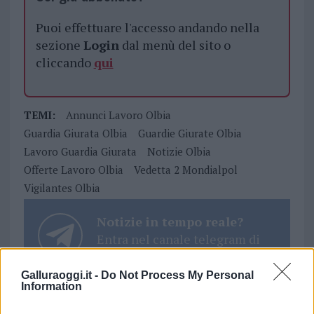
Puoi effettuare l'accesso andando nella
sezione
Login
dal menù del sito o
cliccando
qui
TEMI:
Annunci Lavoro Olbia
Guardia Giurata Olbia
Guardie Giurate Olbia
Lavoro Guardia Giurata
Notizie Olbia
Offerte Lavoro Olbia
Vedetta 2 Mondialpol
Vigilantes Olbia
Notizie in tempo reale?
Entra nel canale telegram di
GalluraOggi.it
Galluraoggi.it -
Do Not Process My Personal
Information