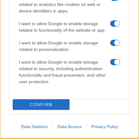
ritrova la strada
related to analytics like cookies on web or
device identifiers in apps.
Nuovi stalli residenti a Palau, il Comune
I want to allow Google to enable storage
completa l’iter
related to functionality of the website or app.
I want to allow Google to enable storage
Film internazionale, casting per comparse in
related to personalization.
Costa Smeralda
I want to allow Google to enable storage
related to security, including authentication
Porto Rotondo ospita la grande sfida della vela
functionality and fraud prevention, and other
nell’estate 2026
user protection.
CONFIRM
Data Deletion
Data Access
Privacy Policy