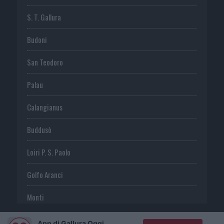
S. T. Gallura
Budoni
San Teodoro
Palau
Calangianus
Buddusò
Loiri P. S. Paolo
Golfo Aranci
Monti
Telti
App di Gallura Oggi