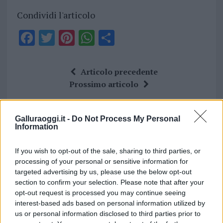
Condividi l'articolo
F
T
Pi
W
S
a
w
n
h
h
ce
it
te
at
a
Articolo precedente
b
te
re
s
re
Prossimo articolo
o
r
st
A
o
p
Galluraoggi.it -
Do Not Process My Personal
NOTIZIE RECENTI
Information
k
p
If you wish to opt-out of the sale, sharing to third parties, or
Incendi, a San Pasquale arriva il Campo Base:
processing of your personal or sensitive information for
l’inaugurazione
targeted advertising by us, please use the below opt-out
section to confirm your selection. Please note that after your
opt-out request is processed you may continue seeing
Andrea Mura conquista Palau: grande
interest-based ads based on personal information utilized by
partecipazione per il suo racconto
us or personal information disclosed to third parties prior to