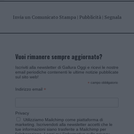
Invia un Comunicato Stampa
|
Pubblicità
|
Segnala
Vuoi rimanere sempre aggiornato?
Iscriviti alla newsletter di Gallura Oggi e ricevi le nostre
email periodiche contenenti le ultime notizie pubblicate
sul sito web!
*
campo obbligatorio
*
Indirizzo email
Privacy
Utilizziamo Mailchimp come piattaforma di
marketing. Iscrivendoti alla newsletter accetti che le
tue informazioni siano trasferite a Mailchimp per
l'elaborazione.
Leggi qui l'informativa sulla privacy