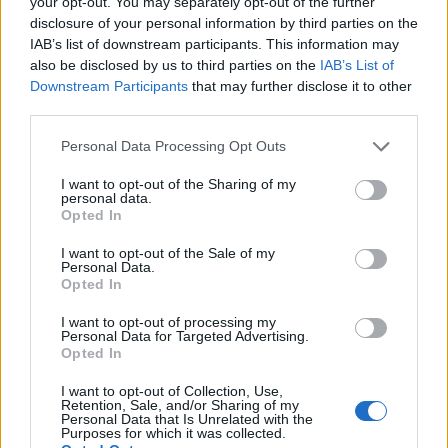
your opt-out. You may separately opt-out of the further
disclosure of your personal information by third parties on the
Calangianus, allarme sul centro accoglienza
IAB’s list of downstream participants. This information may
minori, Albieri: “Episodi gravissimi”
also be disclosed by us to third parties on the
IAB’s List of
Downstream Participants
that may further disclose it to other
third parties.
Gallura, finti clienti svuotano le suite: furto da
50mila nel resort
Please note that this website/app uses one or more Google
Personal Data Processing Opt Outs
services and may gather and store information including but
not limited to your visit or usage behaviour. You may click to
I want to opt-out of the Sharing of my
personal data.
Meteo Olbia 7 agosto, sole e caldo tornano
grant or deny consent to Google and its third-party tags to
Opted In
protagonisti
use your data for below specified purposes in below Google
consent section.
I want to opt-out of the Sale of my
Personal Data.
Opted In
Test tunnel Olbia: rampe chiuse ancora fino a
fine agosto
I want to opt-out of processing my
Personal Data for Targeted Advertising.
Opted In
Aggius conquista la classifica delle mete più
I want to opt-out of Collection, Use,
amate dell’estate 2026
Retention, Sale, and/or Sharing of my
Personal Data that Is Unrelated with the
Purposes for which it was collected.