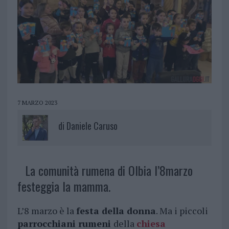
7 MARZO 2023
di
Daniele Caruso
La comunità rumena di Olbia l’8marzo
festeggia la mamma.
L’8 marzo è la
festa della donna
. Ma i piccoli
parrocchiani rumeni
della
chiesa