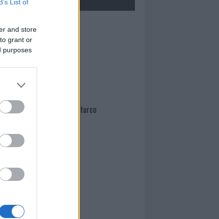
B’s List of
Mario Malu
er and store
to grant or
ed purposes
Paolo Pinna
Martina Agostina Diturco
I nostri cari
I nostri cari