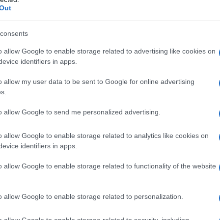
Out
consents
do nella sezione
Login
dal menù del sito o
o allow Google to enable storage related to advertising like cookies on
evice identifiers in apps.
o allow my user data to be sent to Google for online advertising
s.
lazioni, i tuoi video e le tue foto
to allow Google to send me personalized advertising.
ro +39 345 356 7512
o allow Google to enable storage related to analytics like cookies on
evice identifiers in apps.
o allow Google to enable storage related to functionality of the website
eale?
gram di GalluraOggi.it
o allow Google to enable storage related to personalization.
o allow Google to enable storage related to security, including