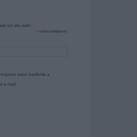
cate sul sito web!
*
campo obbligatorio
rmazioni siano trasferite a
e e-mail.