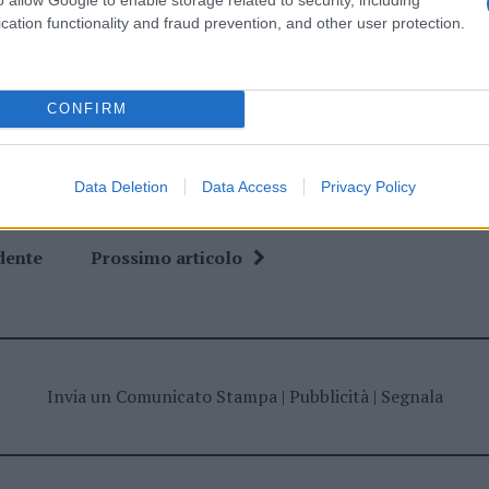
cation functionality and fraud prevention, and other user protection.
ime news da
Google News
CONFIRM
Data Deletion
Data Access
Privacy Policy
dente
Prossimo articolo
Invia un Comunicato Stampa
|
Pubblicità
|
Segnala