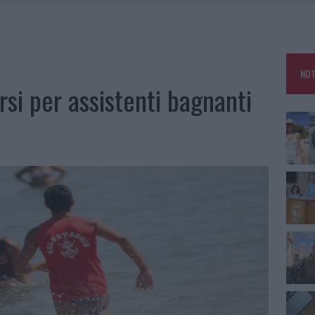
RO SPACCIO E DEGRADO: ESPLODE LA PROTESTA
SCEGLIERE LA SOLUZIONE IDEALE PER LA CASA E L’UFFICIO
GO DOLORE: STORIA E RINASCITA DELLA STRADA CHE SEGNÒ LA GALLURA
NOT
 BELLA ANCHE DAL VIVO: UN AMICO VIP SVELA COME FA
rsi per assistenti bagnanti