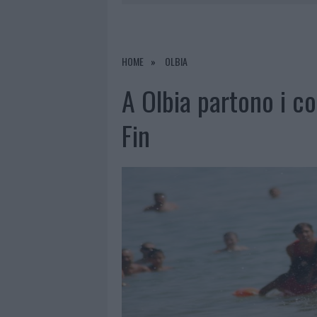
7 AGOSTO 2026
|
OLBIA, DIVIETO DI SOSTA CONT
7 AGOSTO 2026
|
PAUSA CAFFÈ IMPECCABILE: COME 
7 AGOSTO 2026
|
MONTE PINO, LA FINE DI UN LUN
HOME
OLBIA
7 AGOSTO 2026
|
MICHELLE HUNZIKER IN GALLURA,
A Olbia partono i co
Fin