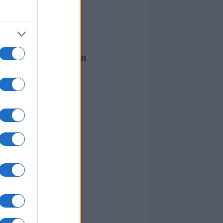
I nostri cari
Giovannimaria Cabras