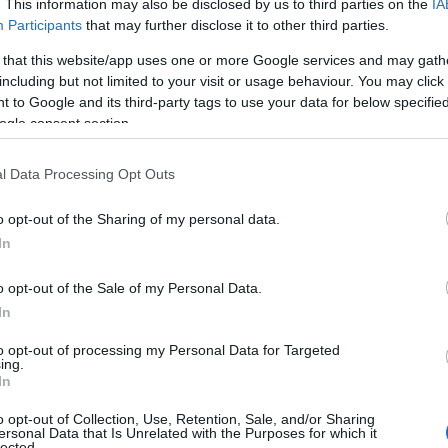
. This information may also be disclosed by us to third parties on the
IA
ose località turistiche all’estero. Nel 2019 il
Participants
that may further disclose it to other third parties.
n acquisirà ulteriore valore grazie alle nuove
 that this website/app uses one or more Google services and may gath
including but not limited to your visit or usage behaviour. You may click 
 to Google and its third-party tags to use your data for below specifi
nte Bagnanti Fin ha sempre più un valore
ogle consent section.
ale proprio per la missione di
prevenzione
della vita in acqua cui è deputato.
Il
l Data Processing Opt Outs
n è utile, assieme ad altre credenziali
zione alla conduzione di unità da diporto a
o opt-out of the Sharing of my personal data.
ti scolastici e per acquisire punteggio in
In
, Marina, Esercito, ecc).
o opt-out of the Sale of my Personal Data.
In
to opt-out of processing my Personal Data for Targeted
ing.
azionali?
In
 mese
cliccando
qui
o opt-out of Collection, Use, Retention, Sale, and/or Sharing
ersonal Data that Is Unrelated with the Purposes for which it
lected.