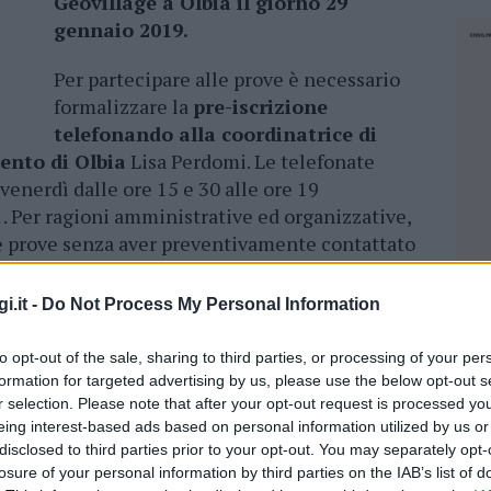
Geovillage a Olbia il giorno 29
gennaio 2019.
Per partecipare alle prove è necessario
formalizzare la
pre-iscrizione
telefonando alla coordinatrice di
ento di Olbia
Lisa Perdomi. Le telefonate
venerdì dalle ore 15 e 30 alle ore 19
Per ragioni amministrative ed organizzative,
le prove senza aver preventivamente contattato
i.it -
Do Not Process My Personal Information
ita, le persone che risulteranno idonee
formazione
e riceveranno tutte le
to opt-out of the sale, sharing to third parties, or processing of your per
ma.
formation for targeted advertising by us, please use the below opt-out s
r selection. Please note that after your opt-out request is processed y
pereranno il relativo esame otterranno il
eing interest-based ads based on personal information utilized by us or
in, uno strumento molto utile per
trovare
disclosed to third parties prior to your opt-out. You may separately opt-
losure of your personal information by third parties on the IAB’s list of
e e nelle piscine della Sardegna
, nel resto
NEC