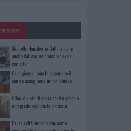
IZIE RECENTI
Michelle Hunziker in Gallura, bella
anche dal vivo: un amico vip svela
come fa
Calangianus, dopo le polemiche il
centro accoglienza minori chiude
Olbia, divieto di sosta contro spaccio
e degrado: esplode la protesta
Pausa caffè impeccabile: come
scegliere la soluzione ideale per la