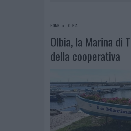
8 AGOSTO 2026
|
RISTORANTE DISTRUTTO DALLE F
7 AGOSTO 2026
|
LE PREVISIONI METEO PER IL WEE
7 AGOSTO 2026
|
MICHELLE HUNZIKER IN GALLURA,
HOME
OLBIA
8 AGOSTO 2026
|
INCENDIO NELLA NOTTE A OLBIA,
Olbia, la Marina di 
della cooperativa