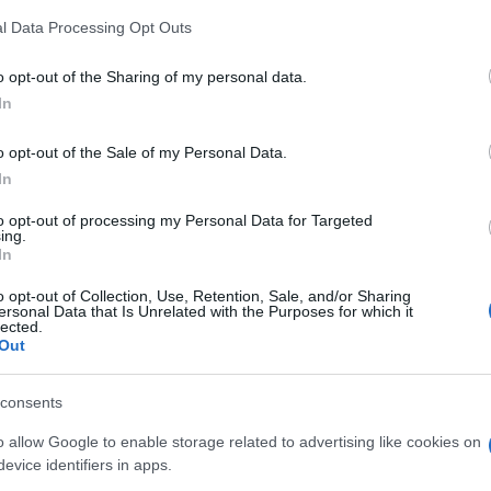
l Data Processing Opt Outs
o opt-out of the Sharing of my personal data.
do nella sezione
Login
dal menù del sito o
In
o opt-out of the Sale of my Personal Data.
In
bas
Comune Di Olbia
Marina Di Tilibbas
to opt-out of processing my Personal Data for Targeted
ing.
In
eale?
gram di GalluraOggi.it
o opt-out of Collection, Use, Retention, Sale, and/or Sharing
ersonal Data that Is Unrelated with the Purposes for which it
lected.
Out
lazioni, i tuoi video e le tue foto
consents
ro +39 345 356 7512
o allow Google to enable storage related to advertising like cookies on
evice identifiers in apps.