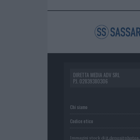
DIRETTA MEDIA ADV SRL
P.I. 02839380306
Chi siamo
Codice etico
Immagini stock di
it.depositphotos