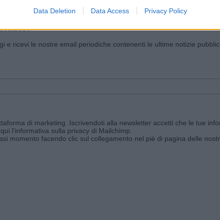
Data Deletion
Data Access
Privacy Policy
iornato?
ggi e ricevi le nostre email periodiche contenenti le ultime notizie pubbli
aforma di marketing. Iscrivendoti alla newsletter accetti che le tue info
qui l'informativa sulla privacy di Mailchimp
.
siasi momento facendo clic sul collegamento nel piè di pagina delle nostr