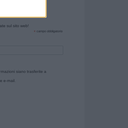
cate sul sito web!
*
campo obbligatorio
rmazioni siano trasferite a
e e-mail.