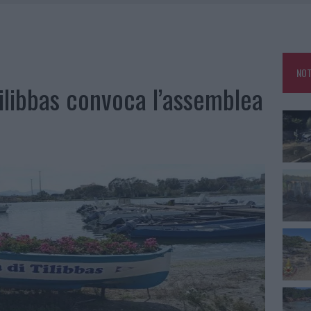
IAMME A LA MADDALENA, INCENDIO A MONTI D’À RENA
KEND A OLBIA E IN GALLURA
 BELLA ANCHE DAL VIVO: UN AMICO VIP SVELA COME FA
NOT
 A FUOCO DUE FURGONI
Tilibbas convoca l’assemblea