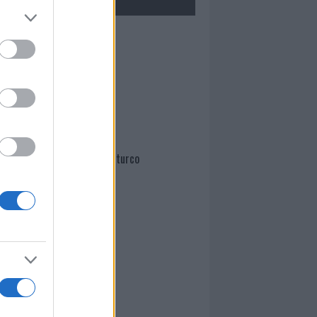
Mario Malu
Paolo Pinna
Martina Agostina Diturco
I nostri cari
I nostri cari