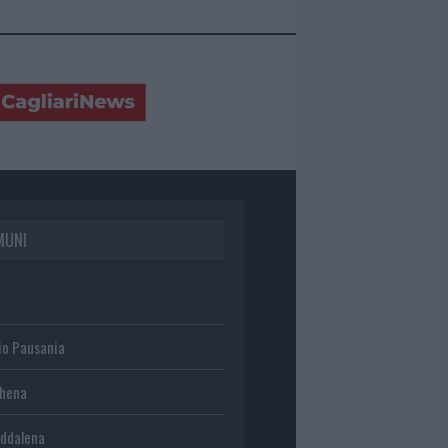
MUNI
io Pausania
chena
ddalena