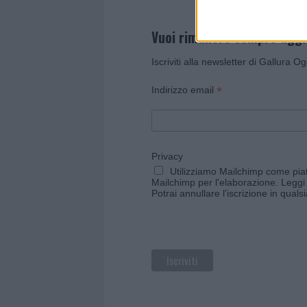
Vuoi rimanere sempre agg
Iscriviti alla newsletter di Gallura O
*
Indirizzo email
Privacy
Utilizziamo Mailchimp come piatt
Mailchimp per l'elaborazione.
Leggi 
Potrai annullare l'iscrizione in qual