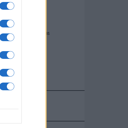
I nostri cari
Giovannimaria Cabras