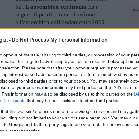
52
. L’assemblea ordinaria
ha i
seguenti punti: Comunicazione
all’assemblea dell’andamento 2025,
Cambio sede legale, Comunicazione
all’assemblea della previsione spesa
i.it -
Do Not Process My Personal Information
to opt-out of the sale, sharing to third parties, or processing of your per
pare puntualmente, data l’importanza degli
formation for targeted advertising by us, please use the below opt-out s
r selection. Please note that after your opt-out request is processed y
are, è possibile farsi rappresentare da altro
eing interest-based ads based on personal information utilized by us or
disclosed to third parties prior to your opt-out. You may separately opt-
econdo quanto previsto dallo statuto sociale.
losure of your personal information by third parties on the IAB’s list of
. This information may also be disclosed by us to third parties on the
IA
Participants
that may further disclose it to other third parties.
 that this website/app uses one or more Google services and may gath
azionali?
including but not limited to your visit or usage behaviour. You may click 
 to Google and its third-party tags to use your data for below specifi
ogle consent section.
 mese
cliccando
qui
NEC