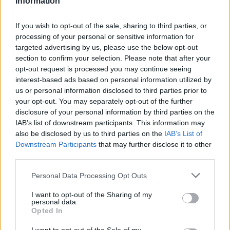
Information
Vuoi rimuovere le pubblicità nazionali?
If you wish to opt-out of the sale, sharing to third parties, or
processing of your personal or sensitive information for
Puoi abbonarti a
soli € 1,10 al mese
targeted advertising by us, please use the below opt-out
section to confirm your selection. Please note that after your
cliccando
qui
opt-out request is processed you may continue seeing
interest-based ads based on personal information utilized by
Sei già abbonato?
us or personal information disclosed to third parties prior to
your opt-out. You may separately opt-out of the further
disclosure of your personal information by third parties on the
Puoi effettuare l'accesso andando nella
IAB’s list of downstream participants. This information may
sezione
Login
dal menù del sito o
also be disclosed by us to third parties on the
IAB’s List of
cliccando
qui
Downstream Participants
that may further disclose it to other
third parties.
Please note that this website/app uses one or more Google
Personal Data Processing Opt Outs
TEMI:
Vaccini Olbia
Vaccini Over 60 Olbia
services and may gather and store information including but
not limited to your visit or usage behaviour. You may click to
I want to opt-out of the Sharing of my
personal data.
Notizie in tempo reale?
grant or deny consent to Google and its third-party tags to
Opted In
Entra nel canale telegram di
use your data for below specified purposes in below Google
consent section.