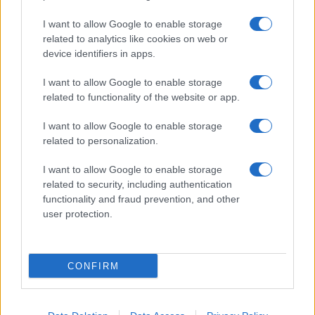
F
T
Pi
W
S
I want to allow Google to enable storage
a
w
n
h
h
related to analytics like cookies on web or
ce
it
te
at
a
device identifiers in apps.
Articolo precedente
b
te
re
s
re
Prossimo articolo
I want to allow Google to enable storage
o
r
st
A
related to functionality of the website or app.
o
p
I want to allow Google to enable storage
NOTIZIE RECENTI
k
p
related to personalization.
I want to allow Google to enable storage
Incidente sulla strada provinciale ad Arzachena,
related to security, including authentication
un ferito
functionality and fraud prevention, and other
user protection.
Sangue, musica e solidarietà con Avis Olbia al
Delta Center
CONFIRM
Meteo Olbia 9 agosto, temperature in calo