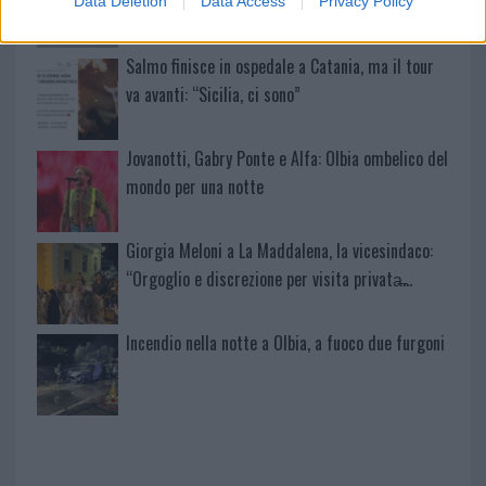
Data Deletion
Data Access
Privacy Policy
Salmo finisce in ospedale a Catania, ma il tour
va avanti: “Sicilia, ci sono”
Jovanotti, Gabry Ponte e Alfa: Olbia ombelico del
mondo per una notte
Giorgia Meloni a La Maddalena, la vicesindaco:
“Orgoglio e discrezione per visita privata̶…
Incendio nella notte a Olbia, a fuoco due furgoni