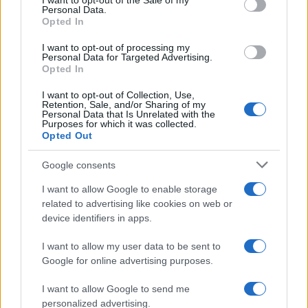
GalluraOggi.it
I want to opt-out of the Sale of my
Personal Data.
Opted In
I want to opt-out of processing my
Personal Data for Targeted Advertising.
Inviaci le tue segnalazioni,
Opted In
i tuoi video e le tue foto
I want to opt-out of Collection, Use,
Su WhatsApp al numero +39
Retention, Sale, and/or Sharing of my
Personal Data that Is Unrelated with the
345 356 7512
Purposes for which it was collected.
Opted Out
Google consents
I want to allow Google to enable storage
Ricevi le nostre ultime news
related to advertising like cookies on web or
device identifiers in apps.
da
Google News
I want to allow my user data to be sent to
Google for online advertising purposes.
Condividi l'articolo
I want to allow Google to send me
personalized advertising.