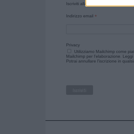
Iscriviti alla newsletter di Gallura O
*
Indirizzo email
Privacy
Utilizziamo Mailchimp come piatt
Mailchimp per l'elaborazione.
Leggi 
Potrai annullare l'iscrizione in qual