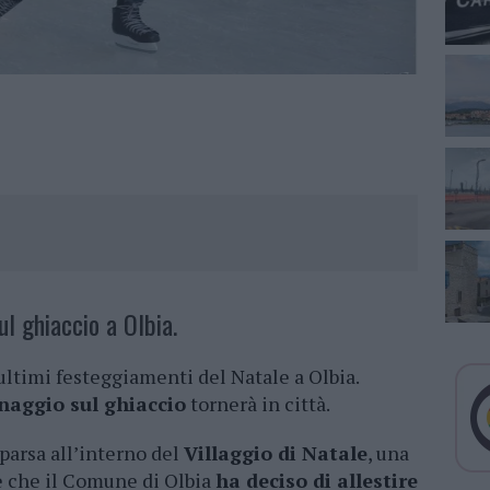
ul ghiaccio a Olbia.
ultimi festeggiamenti del Natale a Olbia.
inaggio sul ghiaccio
tornerà in città.
mparsa all’interno del
Villaggio di Natale
, una
le che il Comune di Olbia
ha deciso di allestire