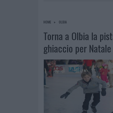
6 AGOSTO 2026
|
INCENDI, A SAN PASQUALE ARRIV
6 AGOSTO 2026
|
ANDREA MURA CONQUISTA PALAU
6 AGOSTO 2026
|
CALANGIANUS, ALLARME SUL CENT
HOME
OLBIA
Torna a Olbia la pist
ghiaccio per Natale