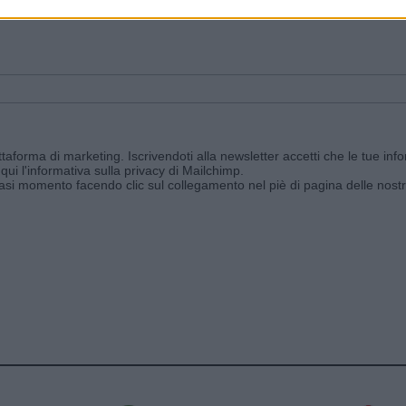
ggi e ricevi le nostre email periodiche contenenti le ultime notizie pubbli
aforma di marketing. Iscrivendoti alla newsletter accetti che le tue info
qui l'informativa sulla privacy di Mailchimp
.
siasi momento facendo clic sul collegamento nel piè di pagina delle nostr