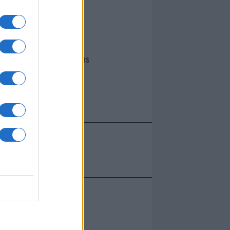
I nostri cari
Giovannimaria Cabras