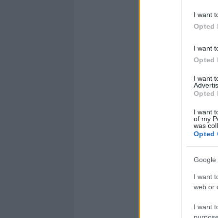
I want t
Opted 
I want t
Opted 
I want 
Advertis
Opted 
I want t
of my P
was col
Opted 
Google 
I want t
web or d
I want t
purpose