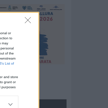
sonal or
ection to
ou may
 personal
out of the
 downstream
B’s List of
er and store
to grant or
ed purposes
ROLOGIE