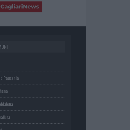
MUNI
io Pausania
chena
ddalena
Gallura