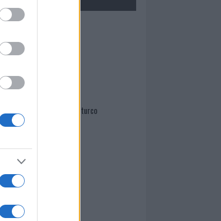
Mario Malu
Paolo Pinna
Martina Agostina Diturco
I nostri cari
I nostri cari