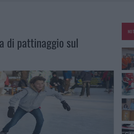
A IL CAMPO BASE: L’INAUGURAZIONE
: GRANDE PARTECIPAZIONE PER IL SUO RACCONTO
RO ACCOGLIENZA MINORI, ALBIERI: “EPISODI GRAVISSIMI”
NOT
a di pattinaggio sul