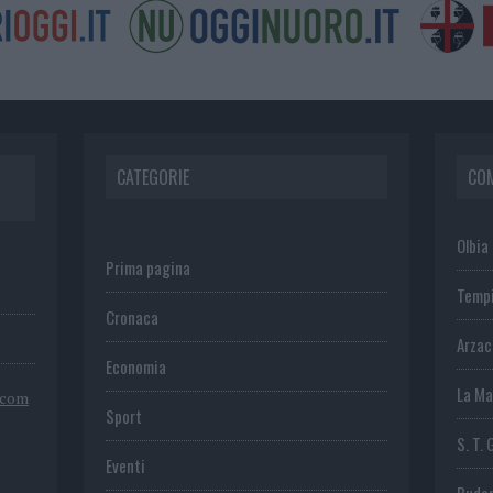
CATEGORIE
CO
Olbia
Prima pagina
Temp
Cronaca
Arza
Economia
La Ma
.com
Sport
S. T. 
Eventi