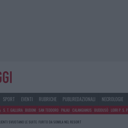
SPORT
EVENTI
RUBRICHE
PUBLIREDAZIONALI
NECROLOGIE
A
S. T. GALLURA
BUDONI
SAN TEODORO
PALAU
CALANGIANUS
BUDDUSÒ
LOIRI P. S. 
CLIENTI SVUOTANO LE SUITE: FURTO DA 50MILA NEL RESORT
GOSTO, SOLE E CALDO TORNANO PROTAGONISTI