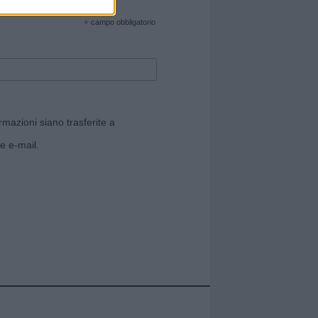
cate sul sito web!
*
campo obbligatorio
rmazioni siano trasferite a
e e-mail.