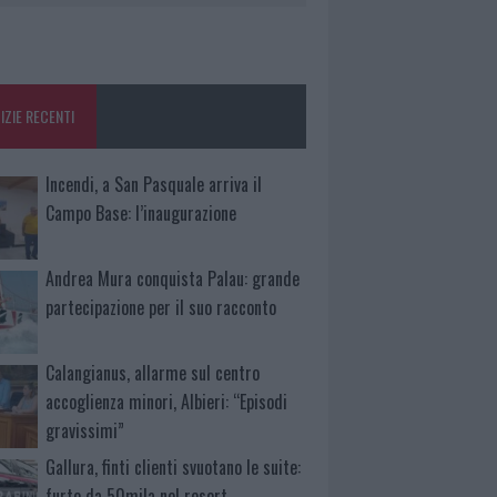
IZIE RECENTI
Incendi, a San Pasquale arriva il
Campo Base: l’inaugurazione
Andrea Mura conquista Palau: grande
partecipazione per il suo racconto
Calangianus, allarme sul centro
accoglienza minori, Albieri: “Episodi
gravissimi”
Gallura, finti clienti svuotano le suite:
furto da 50mila nel resort