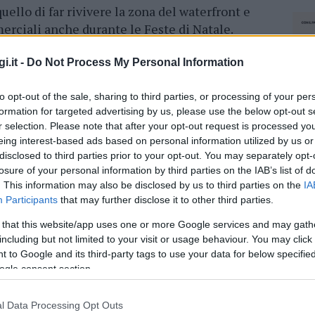
quello di far rivivere la zona del waterfront e
erciali anche durante le Feste di Natale.
attività invernale, delizierà grandi e piccini
i.it -
Do Not Process My Personal Information
erie di laboratori e spettacoli.
to opt-out of the sale, sharing to third parties, or processing of your per
formation for targeted advertising by us, please use the below opt-out s
r selection. Please note that after your opt-out request is processed y
eing interest-based ads based on personal information utilized by us or
disclosed to third parties prior to your opt-out. You may separately opt-
losure of your personal information by third parties on the IAB’s list of
. This information may also be disclosed by us to third parties on the
IA
dente
Prossimo articolo
Participants
that may further disclose it to other third parties.
 that this website/app uses one or more Google services and may gath
including but not limited to your visit or usage behaviour. You may click 
 to Google and its third-party tags to use your data for below specifi
ogle consent section.
l Data Processing Opt Outs
NEC