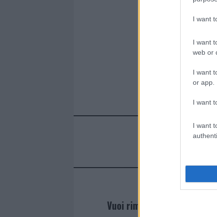
I want 
I want t
web or d
I want t
or app.
I want t
I want t
authenti
Vuoi rimanere sempre agg