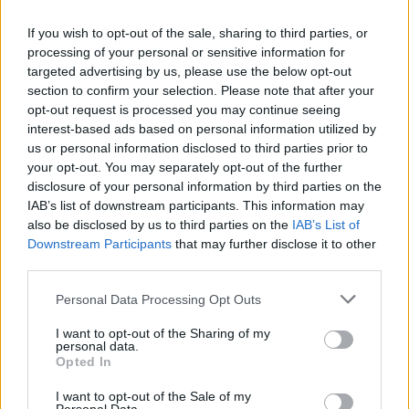
If you wish to opt-out of the sale, sharing to third parties, or
processing of your personal or sensitive information for
Inviaci le tue segnalazioni,
targeted advertising by us, please use the below opt-out
i tuoi video e le tue foto
section to confirm your selection. Please note that after your
Su WhatsApp al numero +39
opt-out request is processed you may continue seeing
interest-based ads based on personal information utilized by
345 356 7512
us or personal information disclosed to third parties prior to
your opt-out. You may separately opt-out of the further
disclosure of your personal information by third parties on the
IAB’s list of downstream participants. This information may
also be disclosed by us to third parties on the
IAB’s List of
Ricevi le nostre ultime news
Downstream Participants
that may further disclose it to other
third parties.
da
Google News
Please note that this website/app uses one or more Google
Personal Data Processing Opt Outs
services and may gather and store information including but
not limited to your visit or usage behaviour. You may click to
I want to opt-out of the Sharing of my
personal data.
grant or deny consent to Google and its third-party tags to
Condividi l'articolo
Opted In
use your data for below specified purposes in below Google
F
T
Pi
W
S
consent section.
I want to opt-out of the Sale of my