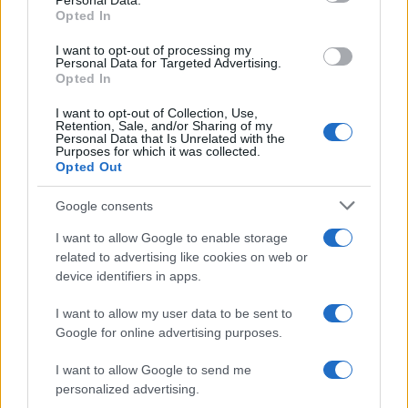
Personal Data.
a
w
n
h
h
Opted In
ce
it
te
at
a
I want to opt-out of processing my
Articolo precedente
Personal Data for Targeted Advertising.
b
te
re
s
re
Prossimo articolo
Opted In
o
r
st
A
I want to opt-out of Collection, Use,
o
p
Retention, Sale, and/or Sharing of my
Personal Data that Is Unrelated with the
NOTIZIE RECENTI
Purposes for which it was collected.
k
p
Opted Out
Calangianus, dopo le polemiche il centro
Google consents
accoglienza minori chiude
I want to allow Google to enable storage
related to advertising like cookies on web or
device identifiers in apps.
Olbia, divieto di sosta contro spaccio e degrado:
esplode la protesta
I want to allow my user data to be sent to
Google for online advertising purposes.
Pausa caffè impeccabile: come scegliere la
I want to allow Google to send me
soluzione ideale per la casa e l’ufficio
personalized advertising.