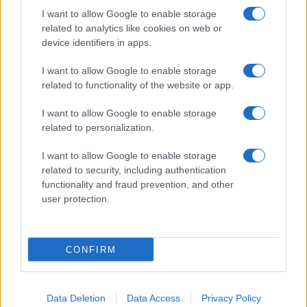
I want to allow Google to enable storage
Monte Pino, la fine di un lungo dolore: storia e
related to analytics like cookies on web or
rinascita della strada che segnò la Gallura
device identifiers in apps.
I want to allow Google to enable storage
Raid nelle campagne di Berchidda, rischio per
related to functionality of the website or app.
la rete elettrica
I want to allow Google to enable storage
related to personalization.
Monte Pino, via i cancelli del cantiere: la Gallura
ritrova la strada
I want to allow Google to enable storage
related to security, including authentication
functionality and fraud prevention, and other
Nuovi stalli residenti a Palau, il Comune
user protection.
completa l’iter
CONFIRM
Data Deletion
Data Access
Privacy Policy