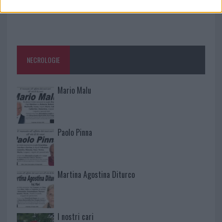
NECROLOGIE
Mario Malu
Paolo Pinna
Martina Agostina Diturco
I nostri cari