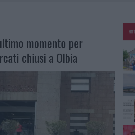
TANIA, MA IL TOUR VA AVANTI: “SICILIA, CI SONO”
A: OLBIA OMBELICO DEL MONDO PER UNA NOTTE
, LA VICESINDACO: “ORGOGLIO E DISCREZIONE PER VISITA PRIVATA”
NOT
CON AVIS OLBIA AL DELTA CENTER
’ultimo momento per
cati chiusi a Olbia