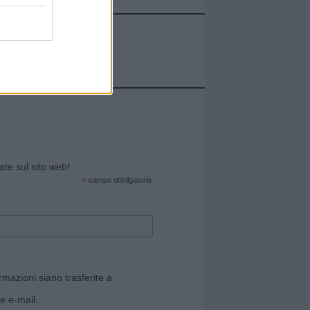
cate sul sito web!
*
campo obbligatorio
rmazioni siano trasferite a
e e-mail.