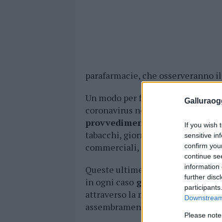
parafarmacie, che osserveranno il
Un modo per far capire, nel caso 
Galluraogg
coronavirus non è passata e l’atte
provvedimento di chiusura anc
If you wish 
tabacchi, giornali, riviste e perio
sensitive in
commerciali, purché sia consentito
confirm you
continue se
information 
Queste ultime attività dovranno, 
further disc
in ogni caso
garantita la distan
participants
attraverso la modulazione dell’ora
Downstream 
assembramento.
Please note