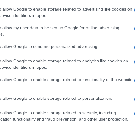
o allow Google to enable storage related to advertising like cookies on
evice identifiers in apps.
lazioni, i tuoi video e le tue foto
ro +39 345 356 7512
o allow my user data to be sent to Google for online advertising
s.
to allow Google to send me personalized advertising.
ime news da
Google News
o allow Google to enable storage related to analytics like cookies on
evice identifiers in apps.
o allow Google to enable storage related to functionality of the website
o allow Google to enable storage related to personalization.
o allow Google to enable storage related to security, including
dente
Prossimo articolo
cation functionality and fraud prevention, and other user protection.