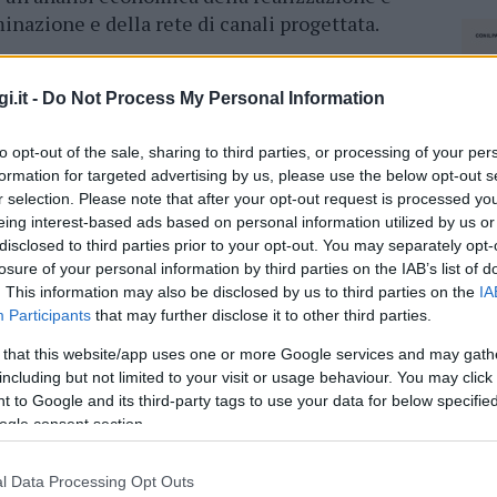
nazione e della rete di canali progettata.
’ulteriore pilastro a sostegno della sua scelta,
a,
Settimo Nizzi, ha presentato il piano
i.it -
Do Not Process My Personal Information
età di consulenza Technital.
Le opere di
to opt-out of the sale, sharing to third parties, or processing of your per
alle alluvioni costerranno circa 135 milioni di
formation for targeted advertising by us, please use the below opt-out s
 delle vasche di laminazione e la
r selection. Please note that after your opt-out request is processed y
eing interest-based ads based on personal information utilized by us or
disclosed to third parties prior to your opt-out. You may separately opt-
losure of your personal information by third parties on the IAB’s list of
azionali?
. This information may also be disclosed by us to third parties on the
IA
Participants
that may further disclose it to other third parties.
 mese
cliccando
qui
 that this website/app uses one or more Google services and may gath
including but not limited to your visit or usage behaviour. You may click 
 to Google and its third-party tags to use your data for below specifi
ogle consent section.
do nella sezione
Login
dal menù del sito o
l Data Processing Opt Outs
NEC