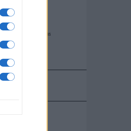
I nostri cari
Giovannimaria Cabras