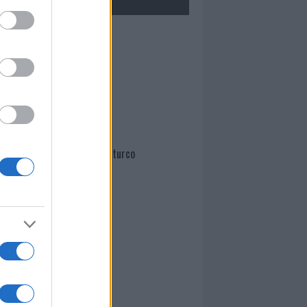
Mario Malu
Paolo Pinna
Martina Agostina Diturco
I nostri cari
I nostri cari