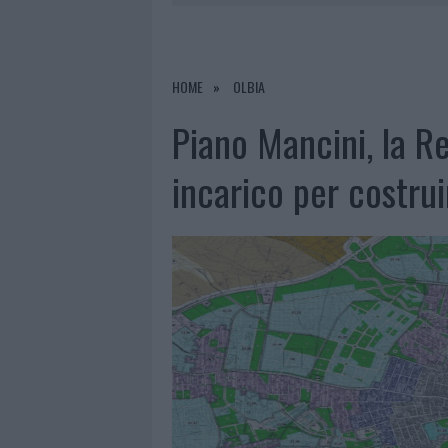
NELLA GESTIONE DELLE PRATICHE
6 AGOSTO 2026
|
EVENTI IN GALLURA, DA JOVANO
6 AGOSTO 2026
|
LETTINI E ARREDI ABUSIVI SULLA
HOME
OLBIA
6 AGOSTO 2026
|
È MORTO FRANCESCO GUCCINI, I
Piano Mancini, la R
6 AGOSTO 2026
|
NUOVO SPORTELLO RIFIUTI A PAL
incarico per costrui