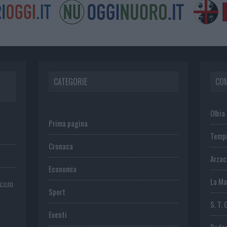
CATEGORIE
CO
Olbia
Prima pagina
Temp
Cronaca
Arza
Economia
La Ma
.com
Sport
S. T. 
Eventi