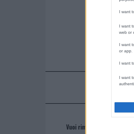
I want 
I want t
web or d
I want t
or app.
I want t
I want t
authenti
Vuoi rimanere sempre agg