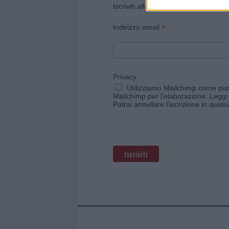
Iscriviti alla newsletter di Gallura O
*
Indirizzo email
Privacy
Utilizziamo Mailchimp come piatt
Mailchimp per l'elaborazione.
Leggi 
Potrai annullare l'iscrizione in qual