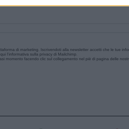
ggi e ricevi le nostre email periodiche contenenti le ultime notizie pubbli
aforma di marketing. Iscrivendoti alla newsletter accetti che le tue info
qui l'informativa sulla privacy di Mailchimp
.
siasi momento facendo clic sul collegamento nel piè di pagina delle nostr