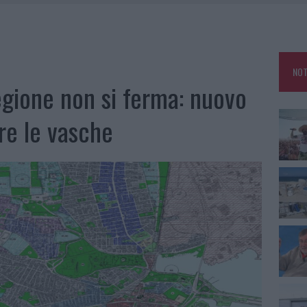
TTI ALLA ZUPPA GALLURESE: GLI APPUNTAMENTI DA NON PERDERE
 SPIAGGIA LIBERA, SEQUESTRI A OLBIA E ARZACHENA
NOT
L MAESTRO CHE RIFIUTÒ LA COSTA SMERALDA
egione non si ferma: nuovo
AU, UNA SVOLTA PER GLI UTENTI
re le vasche