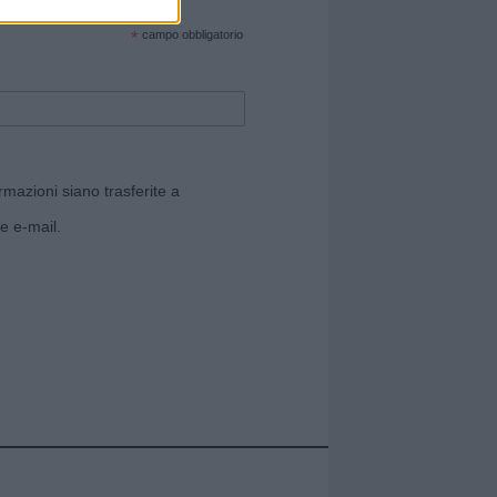
cate sul sito web!
*
campo obbligatorio
rmazioni siano trasferite a
e e-mail.