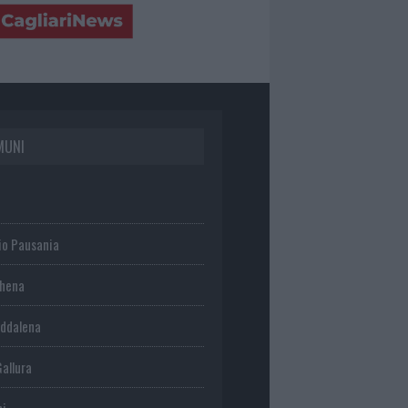
MUNI
io Pausania
chena
ddalena
Gallura