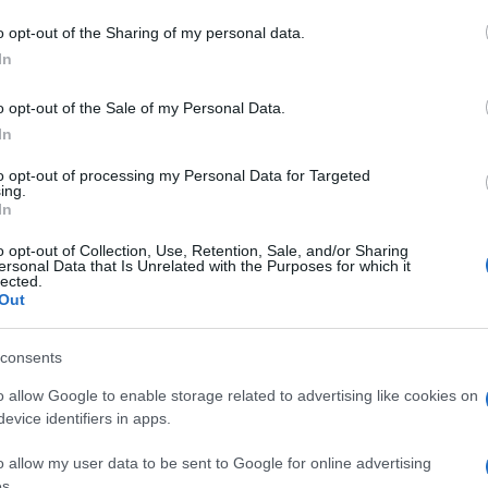
o opt-out of the Sharing of my personal data.
In
cini
Settimo Nizzi
o opt-out of the Sale of my Personal Data.
In
to opt-out of processing my Personal Data for Targeted
ing.
In
dente
Prossimo articolo
o opt-out of Collection, Use, Retention, Sale, and/or Sharing
ersonal Data that Is Unrelated with the Purposes for which it
lected.
Out
consents
o allow Google to enable storage related to advertising like cookies on
evice identifiers in apps.
o allow my user data to be sent to Google for online advertising
s.