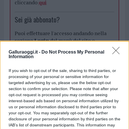
cliccando
qui
Sei già abbonato?
Puoi effettuare l'accesso andando nella
sezione
Login
dal menù del sito o
cliccando
qui
Galluraoggi.it -
Do Not Process My Personal
Information
TEMI:
Discarica Pittulongu
Notizie Olbia
If you wish to opt-out of the sale, sharing to third parties, or
Notizie Pittulongu
Rifiuti Olbia
Rifiuti Pittulongu
processing of your personal or sensitive information for
targeted advertising by us, please use the below opt-out
Sergio Solinas
section to confirm your selection. Please note that after your
opt-out request is processed you may continue seeing
Notizie in tempo reale?
interest-based ads based on personal information utilized by
Entra nel canale telegram di
us or personal information disclosed to third parties prior to
GalluraOggi.it
your opt-out. You may separately opt-out of the further
disclosure of your personal information by third parties on the
IAB’s list of downstream participants. This information may