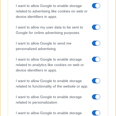
ce
it
te
at
a
I want to allow Google to enable storage
Articolo precedente
related to advertising like cookies on web or
b
te
re
s
re
Prossimo articolo
device identifiers in apps.
o
r
st
A
I want to allow my user data to be sent to
o
p
Google for online advertising purposes.
NOTIZIE RECENTI
k
p
I want to allow Google to send me
personalized advertising.
Incendio nella notte a Olbia, a fuoco due furgoni
I want to allow Google to enable storage
related to analytics like cookies on web or
device identifiers in apps.
A fuoco un deposito con bombole, intervento dei
vigili del fuoco a Rudalza
I want to allow Google to enable storage
related to functionality of the website or app.
Ristorante distrutto dalle fiamme a La
I want to allow Google to enable storage
Maddalena, incendio a Monti d’à rena
related to personalization.
I want to allow Google to enable storage