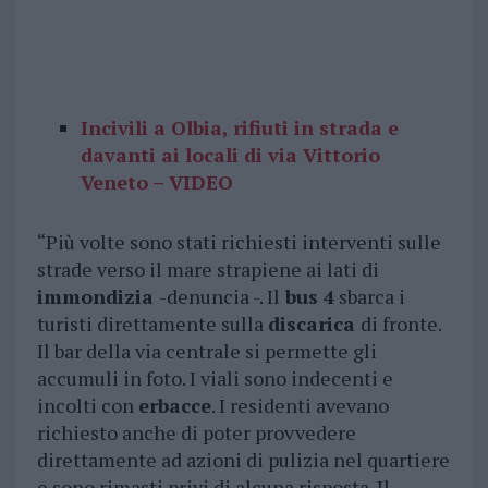
Incivili a Olbia, rifiuti in strada e
davanti ai locali di via Vittorio
Veneto – VIDEO
“Più volte sono stati richiesti interventi sulle
strade verso il mare strapiene ai lati di
immondizia
-denuncia -. Il
bus 4
sbarca i
turisti direttamente sulla
discarica
di fronte.
Il bar della via centrale si permette gli
accumuli in foto. I viali sono indecenti e
incolti con
erbacce
. I residenti avevano
richiesto anche di poter provvedere
direttamente ad azioni di pulizia nel quartiere
e sono rimasti privi di alcuna risposta. Il