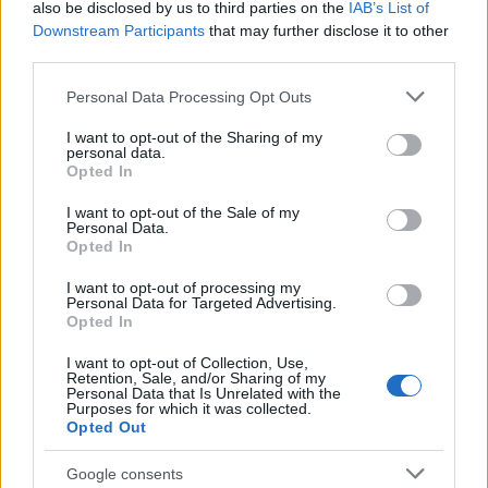
also be disclosed by us to third parties on the
IAB’s List of
Downstream Participants
that may further disclose it to other
Inviaci le tue segnalazioni,
third parties.
i tuoi video e le tue foto
Please note that this website/app uses one or more Google
Su WhatsApp al numero +39
Personal Data Processing Opt Outs
services and may gather and store information including but
345 356 7512
not limited to your visit or usage behaviour. You may click to
I want to opt-out of the Sharing of my
personal data.
grant or deny consent to Google and its third-party tags to
Opted In
use your data for below specified purposes in below Google
consent section.
I want to opt-out of the Sale of my
Personal Data.
Opted In
Ricevi le nostre ultime news
I want to opt-out of processing my
Personal Data for Targeted Advertising.
da
Google News
Opted In
I want to opt-out of Collection, Use,
Retention, Sale, and/or Sharing of my
Condividi l'articolo
Personal Data that Is Unrelated with the
Purposes for which it was collected.
Opted Out
F
T
Pi
W
S
a
w
n
h
h
Google consents