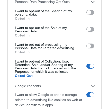
sezione
Login
dal menù del sito o
Please note that this website/app uses one or more Google
Personal Data Processing Opt Outs
services and may gather and store information including but
cliccando
qui
not limited to your visit or usage behaviour. You may click to
I want to opt-out of the Sharing of my
personal data.
grant or deny consent to Google and its third-party tags to
Opted In
use your data for below specified purposes in below Google
TEMI:
Massimo Deiana
Porto Isola Bianca Olbia
consent section.
I want to opt-out of the Sale of my
Porto Olbia
Personal Data.
Opted In
Notizie in tempo reale?
I want to opt-out of processing my
Personal Data for Targeted Advertising.
Entra nel canale telegram di
Opted In
GalluraOggi.it
I want to opt-out of Collection, Use,
Retention, Sale, and/or Sharing of my
Personal Data that Is Unrelated with the
Purposes for which it was collected.
Opted Out
Inviaci le tue segnalazioni,
i tuoi video e le tue foto
Google consents
Su WhatsApp al numero +39
I want to allow Google to enable storage
345 356 7512
related to advertising like cookies on web or
device identifiers in apps.