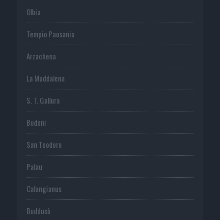
Olbia
Tempio Pausania
Arzachena
La Maddalena
S. T. Gallura
Budoni
San Teodoro
Palau
Calangianus
Buddusò