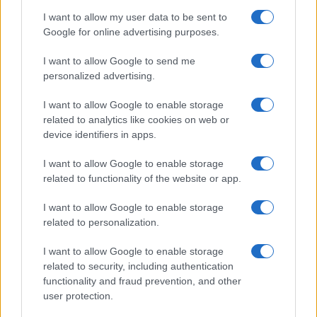
I want to allow my user data to be sent to
Google for online advertising purposes.
Ricevi le nostre ultime news
I want to allow Google to send me
personalized advertising.
da
Google News
I want to allow Google to enable storage
related to analytics like cookies on web or
device identifiers in apps.
Condividi l'articolo
I want to allow Google to enable storage
F
T
Pi
W
S
related to functionality of the website or app.
a
w
n
h
h
I want to allow Google to enable storage
ce
it
te
at
a
Articolo precedente
related to personalization.
b
te
re
s
re
Prossimo articolo
I want to allow Google to enable storage
o
r
st
A
related to security, including authentication
o
p
functionality and fraud prevention, and other
user protection.
NOTIZIE RECENTI
k
p