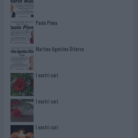
Paolo Pinna
Martina Agostina Diturco
I nostri cari
I nostri cari
I nostri cari