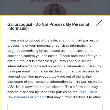
Galluraoggi.it -
Do Not Process My Personal
Information
If you wish to opt-out of the sale, sharing to third parties, or
processing of your personal or sensitive information for
targeted advertising by us, please use the below opt-out
section to confirm your selection. Please note that after your
Vuoi rimuovere le pubblicità nazionali?
opt-out request is processed you may continue seeing
interest-based ads based on personal information utilized by
us or personal information disclosed to third parties prior to
Puoi abbonarti a
soli € 1,10 al mese
your opt-out. You may separately opt-out of the further
cliccando
qui
disclosure of your personal information by third parties on the
IAB’s list of downstream participants. This information may
Sei già abbonato?
also be disclosed by us to third parties on the
IAB’s List of
Downstream Participants
that may further disclose it to other
third parties.
Puoi effettuare l'accesso andando nella