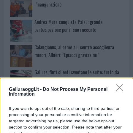
l’inaugurazione
Andrea Mura conquista Palau: grande
partecipazione per il suo racconto
Calangianus, allarme sul centro accoglienza
minori, Albieri: “Episodi gravissimi”
Gallura, finti clienti svuotano le suite: furto da
50mila nel resort
Galluraoggi.it -
Do Not Process My Personal
Information
Meteo Olbia 7 agosto, sole e caldo tornano
protagonisti
If you wish to opt-out of the sale, sharing to third parties, or
processing of your personal or sensitive information for
targeted advertising by us, please use the below opt-out
Test tunnel Olbia: rampe chiuse ancora fino a
section to confirm your selection. Please note that after your
fine agosto