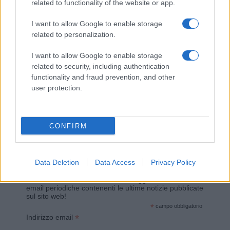
Giovannimaria Cabras
related to functionality of the website or app.
I want to allow Google to enable storage
related to personalization.
I want to allow Google to enable storage
related to security, including authentication
functionality and fraud prevention, and other
user protection.
Invia un Comunicato Stampa
|
Pubblicità
|
Segnala
CONFIRM
Vuoi rimanere sempre aggiornato?
Data Deletion
Data Access
Privacy Policy
Iscriviti alla newsletter di Gallura Oggi e ricevi le nostre
email periodiche contenenti le ultime notizie pubblicate
sul sito web!
*
campo obbligatorio
*
Indirizzo email