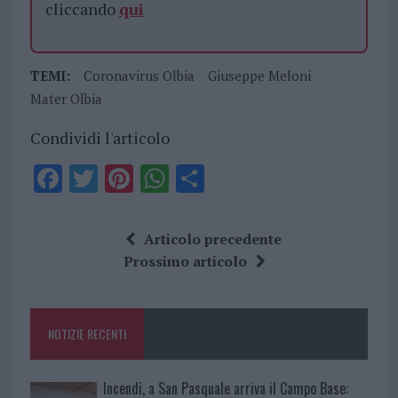
cliccando
qui
TEMI:
Coronavirus Olbia
Giuseppe Meloni
Mater Olbia
Condividi l'articolo
F
T
Pi
W
S
a
w
n
h
h
ce
it
te
at
a
Articolo precedente
b
te
re
s
re
Prossimo articolo
o
r
st
A
o
p
NOTIZIE RECENTI
k
p
Incendi, a San Pasquale arriva il Campo Base: