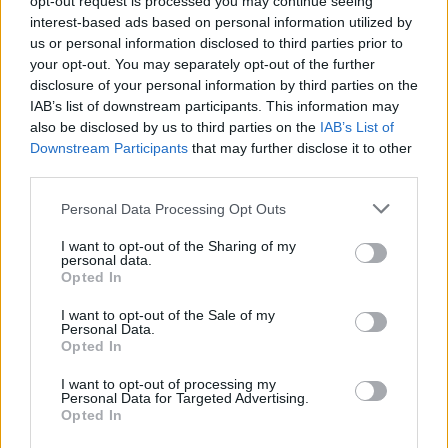
opt-out request is processed you may continue seeing
interest-based ads based on personal information utilized by
us or personal information disclosed to third parties prior to
Aggius conquista la classifica delle mete più
your opt-out. You may separately opt-out of the further
amate dell’estate 2026
disclosure of your personal information by third parties on the
IAB’s list of downstream participants. This information may
also be disclosed by us to third parties on the
IAB’s List of
Downstream Participants
that may further disclose it to other
third parties.
Please note that this website/app uses one or more Google
Personal Data Processing Opt Outs
services and may gather and store information including but
not limited to your visit or usage behaviour. You may click to
I want to opt-out of the Sharing of my
personal data.
grant or deny consent to Google and its third-party tags to
Opted In
use your data for below specified purposes in below Google
consent section.
I want to opt-out of the Sale of my
NECROLOGIE
Personal Data.
Opted In
I want to opt-out of processing my
Mario Malu
Personal Data for Targeted Advertising.
Opted In