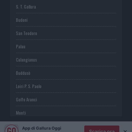
S. T. Gallura
Budoni
San Teodoro
Palau
Calangianus
Buddusò
Loiri P. S. Paolo
Golfo Aranci
Monti
Telti
App di Gallura Oggi
×
Scarica ora