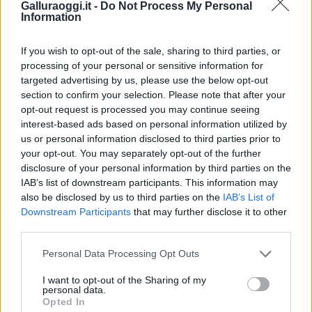
Galluraoggi.it -
Do Not Process My Personal
Incendi, a San Pasquale arriva il Campo Base:
Information
l’inaugurazione
If you wish to opt-out of the sale, sharing to third parties, or
processing of your personal or sensitive information for
Andrea Mura conquista Palau: grande
targeted advertising by us, please use the below opt-out
partecipazione per il suo racconto
section to confirm your selection. Please note that after your
opt-out request is processed you may continue seeing
interest-based ads based on personal information utilized by
Calangianus, allarme sul centro accoglienza
us or personal information disclosed to third parties prior to
minori, Albieri: “Episodi gravissimi”
your opt-out. You may separately opt-out of the further
disclosure of your personal information by third parties on the
IAB’s list of downstream participants. This information may
Gallura, finti clienti svuotano le suite: furto da
also be disclosed by us to third parties on the
IAB’s List of
50mila nel resort
Downstream Participants
that may further disclose it to other
third parties.
Meteo Olbia 7 agosto, sole e caldo tornano
Please note that this website/app uses one or more Google
Personal Data Processing Opt Outs
services and may gather and store information including but
protagonisti
not limited to your visit or usage behaviour. You may click to
I want to opt-out of the Sharing of my
personal data.
grant or deny consent to Google and its third-party tags to
Opted In
use your data for below specified purposes in below Google