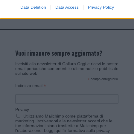
Data Deletion
Data Access
Privacy Policy
Invia un Comunicato Stampa
|
Pubblicità
|
Segnala
Vuoi rimanere sempre aggiornato?
Iscriviti alla newsletter di Gallura Oggi e ricevi le nostre
email periodiche contenenti le ultime notizie pubblicate
sul sito web!
*
campo obbligatorio
*
Indirizzo email
Privacy
Utilizziamo Mailchimp come piattaforma di
marketing. Iscrivendoti alla newsletter accetti che le
tue informazioni siano trasferite a Mailchimp per
l'elaborazione.
Leggi qui l'informativa sulla privacy