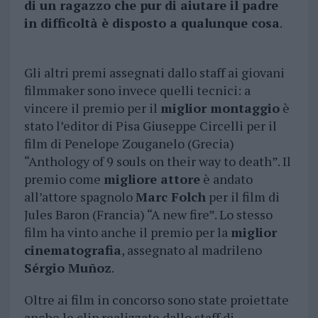
di un ragazzo che pur di aiutare il padre
in difficoltà è disposto a qualunque cosa
.
Gli altri premi assegnati dallo staff ai giovani
filmmaker sono invece quelli tecnici: a
vincere il premio per il
miglior montaggio
è
stato l’editor di Pisa Giuseppe Circelli per il
film di Penelope Zouganelo (Grecia)
“Anthology of 9 souls on their way to death”. Il
premio come
migliore attore
è andato
all’attore spagnolo
Marc Folch
per il film di
Jules Baron (Francia) “A new fire”. Lo stesso
film ha vinto anche il premio per la
miglior
cinematografia
, assegnato al madrileno
Sérgio Muñoz
.
Oltre ai film in concorso sono state proiettate
anche le clip realizzate dallo staff di