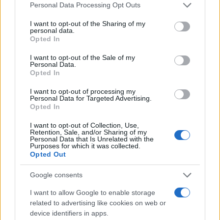
Please note that this website/app uses one or more Google
Personal Data Processing Opt Outs
services and may gather and store information including but
not limited to your visit or usage behaviour. You may click to
I want to opt-out of the Sharing of my
personal data.
grant or deny consent to Google and its third-party tags to
Opted In
use your data for below specified purposes in below Google
consent section.
I want to opt-out of the Sale of my
Personal Data.
Opted In
I want to opt-out of processing my
Vuoi rimuovere le pubblicità nazionali?
Personal Data for Targeted Advertising.
Opted In
Puoi abbonarti a
soli € 1,10 al mese
I want to opt-out of Collection, Use,
Retention, Sale, and/or Sharing of my
cliccando
qui
Personal Data that Is Unrelated with the
Purposes for which it was collected.
Opted Out
Sei già abbonato?
Google consents
Puoi effettuare l'accesso andando nella
I want to allow Google to enable storage
sezione
Login
dal menù del sito o
related to advertising like cookies on web or
cliccando
qui
device identifiers in apps.