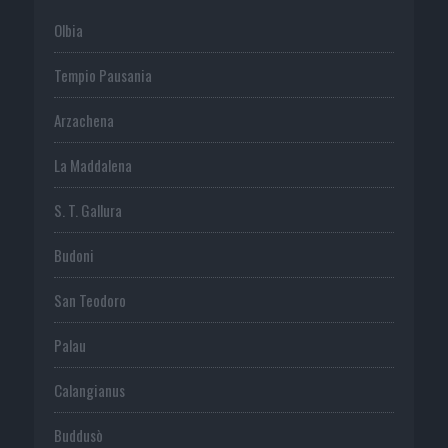
Olbia
Tempio Pausania
Arzachena
La Maddalena
S. T. Gallura
Budoni
San Teodoro
Palau
Calangianus
Buddusò