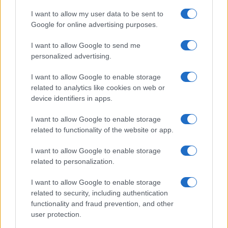
I want to allow my user data to be sent to
Google for online advertising purposes.
TEMI:
Centro Tempio
Cinemadamare
Cinemadamare Tempio Pausania
I want to allow Google to send me
Comune Di Tempio Pausania
Film Tempio Pausania
personalized advertising.
Filmaker Tempio Pausania
Ian Sproul
I want to allow Google to enable storage
related to analytics like cookies on web or
Notizie in tempo reale?
device identifiers in apps.
Entra nel canale telegram di
GalluraOggi.it
I want to allow Google to enable storage
related to functionality of the website or app.
I want to allow Google to enable storage
related to personalization.
Inviaci le tue segnalazioni,
i tuoi video e le tue foto
I want to allow Google to enable storage
related to security, including authentication
Su WhatsApp al numero +39
functionality and fraud prevention, and other
345 356 7512
user protection.