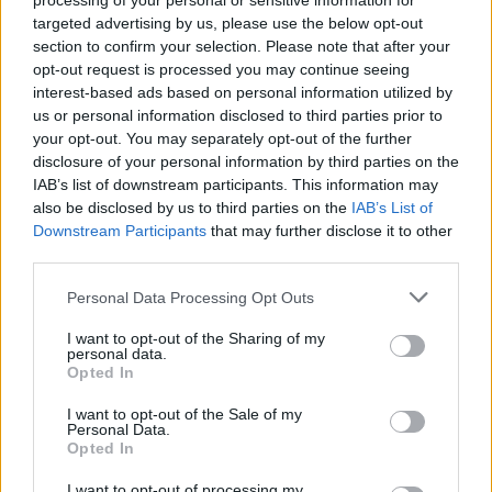
processing of your personal or sensitive information for
Eventi in Gallura, da Jovanotti alla zuppa
targeted advertising by us, please use the below opt-out
gallurese: gli appuntamenti da non perdere
section to confirm your selection. Please note that after your
opt-out request is processed you may continue seeing
interest-based ads based on personal information utilized by
Lettini e arredi abusivi sulla spiaggia libera,
us or personal information disclosed to third parties prior to
sequestri a Olbia e Arzachena
your opt-out. You may separately opt-out of the further
disclosure of your personal information by third parties on the
IAB’s list of downstream participants. This information may
È morto Francesco Guccini, il maestro che si
also be disclosed by us to third parties on the
IAB’s List of
tenne lontano dalla Costa Smeralda
Downstream Participants
that may further disclose it to other
third parties.
Please note that this website/app uses one or more Google
Personal Data Processing Opt Outs
services and may gather and store information including but
not limited to your visit or usage behaviour. You may click to
I want to opt-out of the Sharing of my
personal data.
grant or deny consent to Google and its third-party tags to
Opted In
use your data for below specified purposes in below Google
consent section.
I want to opt-out of the Sale of my
Personal Data.
Opted In
I want to opt-out of processing my