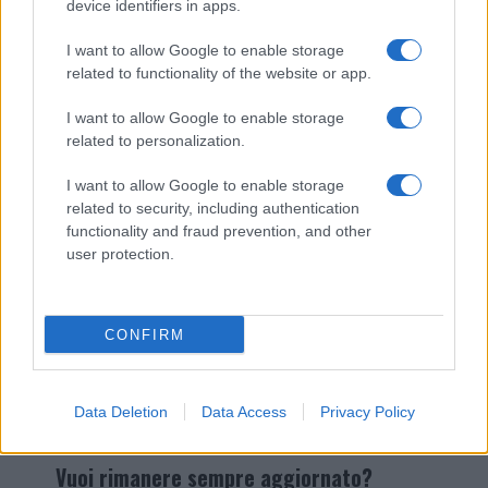
device identifiers in apps.
I nostri cari
I want to allow Google to enable storage
related to functionality of the website or app.
I want to allow Google to enable storage
Giovannimaria Cabras
related to personalization.
I want to allow Google to enable storage
related to security, including authentication
functionality and fraud prevention, and other
user protection.
Invia un Comunicato Stampa
|
Pubblicità
|
Segnala
CONFIRM
Data Deletion
Data Access
Privacy Policy
Vuoi rimanere sempre aggiornato?