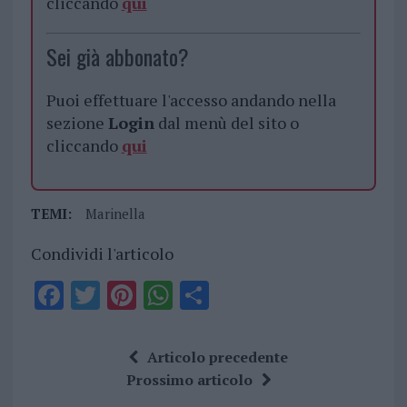
cliccando
qui
Sei già abbonato?
Puoi effettuare l'accesso andando nella
sezione
Login
dal menù del sito o
cliccando
qui
TEMI:
Marinella
Condividi l'articolo
F
T
Pi
W
S
a
w
n
h
h
ce
it
te
at
a
Articolo precedente
b
te
re
s
re
Prossimo articolo