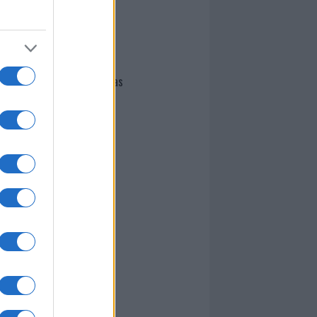
I nostri cari
Giovannimaria Cabras