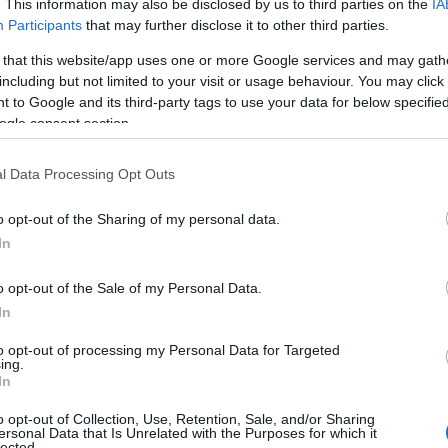
. This information may also be disclosed by us to third parties on the
IA
enziato col quale si intratterrà per chiarire
Participants
that may further disclose it to other third parties.
La narrazione prosegue con il giovane Mario, in
 that this website/app uses one or more Google services and may gath
vviati fenomeni delinquenziali. Ospite degli zii
including but not limited to your visit or usage behaviour. You may click 
a, si redimerà e conoscerà l’amore grazie alla
 to Google and its third-party tags to use your data for below specifi
 parenti ritrovati. Saranno soprattutto le donne
ogle consent section.
a le varie comunità belghe organizzando
 beneficenza a favore dei bisognosi.
l Data Processing Opt Outs
rso sul Dio unico e certo, e spiega che la
o opt-out of the Sharing of my personal data.
ica del dono divino che conferma l’esistenza
In
o Motore,
nel quale si conciliano scienza e
ulla nella vita è vano se verrà speso in opere
o opt-out of the Sale of my Personal Data.
agna nella comune vicenda terrena e si radica
In
a preceduti. L’ingresso è libero e gratuito, ma è
to opt-out of processing my Personal Data for Targeted
0789/26710 La Rassegna Letteraria “Primavera
ing.
 contributo dell’assessorato della Pubblica
In
mazione, Spettacolo e Sport della Regione.
o opt-out of Collection, Use, Retention, Sale, and/or Sharing
ersonal Data that Is Unrelated with the Purposes for which it
lected.