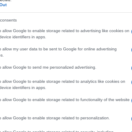
Out
azionali?
consents
o allow Google to enable storage related to advertising like cookies on
 mese
cliccando
qui
evice identifiers in apps.
o allow my user data to be sent to Google for online advertising
s.
do nella sezione
Login
dal menù del sito o
to allow Google to send me personalized advertising.
o allow Google to enable storage related to analytics like cookies on
evice identifiers in apps.
ia
Giovanni Addis
Nino Murineddu
o allow Google to enable storage related to functionality of the website
teraria Olbia
o allow Google to enable storage related to personalization.
eale?
gram di GalluraOggi.it
o allow Google to enable storage related to security, including