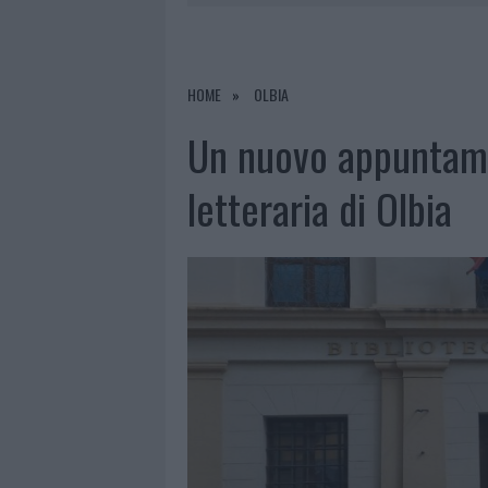
7 AGOSTO 2026
|
CALANGIANUS, DOPO LE POLEMIC
7 AGOSTO 2026
|
OLBIA, DIVIETO DI SOSTA CONT
7 AGOSTO 2026
|
PAUSA CAFFÈ IMPECCABILE: COME 
HOME
OLBIA
7 AGOSTO 2026
|
LE PREVISIONI METEO PER IL WEE
Un nuovo appuntame
letteraria di Olbia