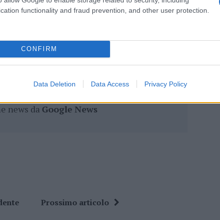
cation functionality and fraud prevention, and other user protection.
lazioni, i tuoi video e le tue foto
CONFIRM
ro +39 345 356 7512
Data Deletion
Data Access
Privacy Policy
ime news da
Google News
dente
Prossimo articolo