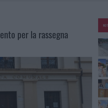
HE IL CENTRO ACCOGLIENZA MINORI CHIUDE
RO SPACCIO E DEGRADO: ESPLODE LA PROTESTA
SCEGLIERE LA SOLUZIONE IDEALE PER LA CASA E L’UFFICIO
NOT
KEND A OLBIA E IN GALLURA
nto per la rassegna