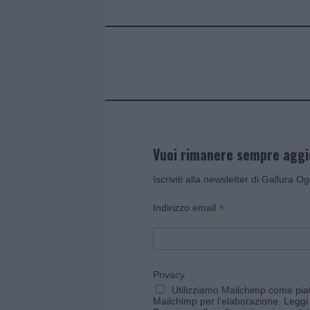
o
r
st
A
o
p
k
p
Vuoi rimanere sempre agg
Iscriviti alla newsletter di Gallura O
*
Indirizzo email
Privacy
Utilizziamo Mailchimp come piatt
Mailchimp per l'elaborazione.
Leggi 