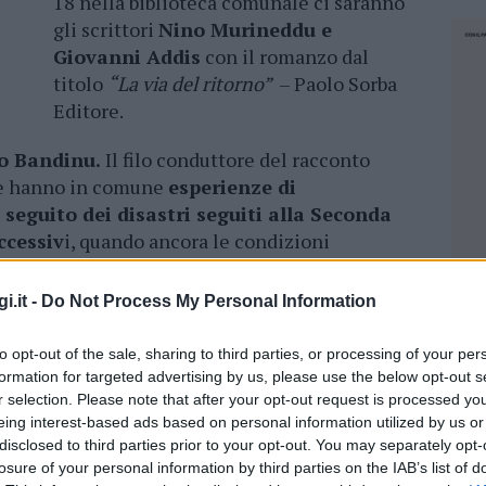
18 nella biblioteca comunale ci saranno
gli scrittori
Nino Murineddu e
Giovanni Addis
con il romanzo dal
titolo
“La via del ritorno”
– Paolo Sorba
Editore.
o Bandinu.
Il filo conduttore del racconto
che hanno in comune
esperienze di
seguito dei disastri seguiti alla Seconda
ccessiv
i, quando ancora le condizioni
ali da riuscire a gestire la grande
i.it -
Do Not Process My Personal Information
gedia di Marcinelle, dove perirono
circa 160
to opt-out of the sale, sharing to third parties, or processing of your per
ifici che i nostri connazionali dovettero
formation for targeted advertising by us, please use the below opt-out s
r portarsi a un livello dignitoso di benessere.
r selection. Please note that after your opt-out request is processed y
o con altri giovani è il vecchio Giuseppe,
eing interest-based ads based on personal information utilized by us or
disclosed to third parties prior to your opt-out. You may separately opt-
 emigrare per farsi un posto nella vita.
losure of your personal information by third parties on the IAB’s list of
NEC