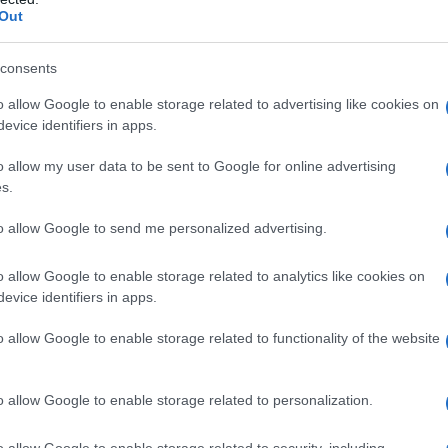
e, ha attraversato il deserto e il mare
Out
 terra d’arrivo una vita migliore.
consents
o allow Google to enable storage related to advertising like cookies on
evice identifiers in apps.
azionali?
o allow my user data to be sent to Google for online advertising
s.
 mese
cliccando
qui
to allow Google to send me personalized advertising.
o allow Google to enable storage related to analytics like cookies on
evice identifiers in apps.
do nella sezione
Login
dal menù del sito o
o allow Google to enable storage related to functionality of the website
nu
Pier Luigi Caria
Sabrina Serra
Scuola Olbia
o allow Google to enable storage related to personalization.
o allow Google to enable storage related to security, including