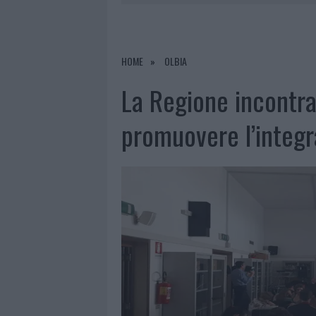
7 AGOSTO 2026
|
CALANGIANUS, DOPO LE POLEMIC
7 AGOSTO 2026
|
OLBIA, DIVIETO DI SOSTA CONT
7 AGOSTO 2026
|
PAUSA CAFFÈ IMPECCABILE: COME 
HOME
OLBIA
7 AGOSTO 2026
|
LE PREVISIONI METEO PER IL WEE
La Regione incontra 
promuovere l’integr