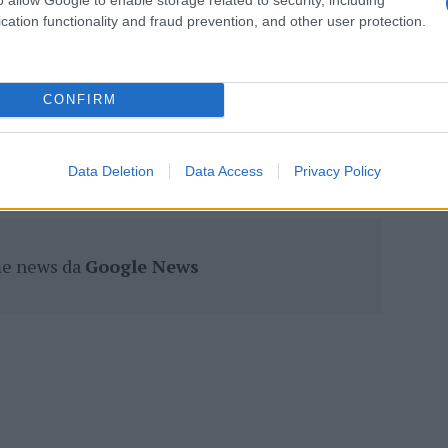
eale?
cation functionality and fraud prevention, and other user protection.
gram di GalluraOggi.it
CONFIRM
lazioni, i tuoi video e le tue foto
ro +39 345 356 7512
Data Deletion
Data Access
Privacy Policy
ime news da
Google News