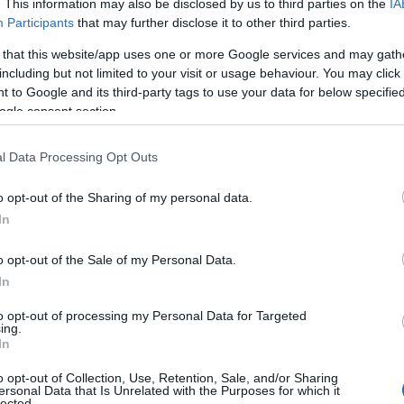
. This information may also be disclosed by us to third parties on the
IA
Participants
that may further disclose it to other third parties.
 that this website/app uses one or more Google services and may gath
iziativa “La Regione incontra le scuole”
including but not limited to your visit or usage behaviour. You may click 
Spanu – giovani attenti e curiosi e abituati a
 to Google and its third-party tags to use your data for below specifi
altri mondi. Olbia da questo punto di vista
è
ogle consent section.
che, nel corso degli anni, ha accolto molti
zati in tanti istituti superiori dell’isola, ci
l Data Processing Opt Outs
visa soprattutto sulla necessità di avere una
 delle opportunità che possono scaturire da
o opt-out of the Sharing of my personal data.
ione e integrazione dei migranti”.
In
nto di saluto, ha rimarcato la dimensione e le
o opt-out of the Sale of my Personal Data.
ogliente nella quale circa il 10% dei
In
rati e in cui sono rappresentate 75 diverse
to opt-out of processing my Personal Data for Targeted
ing.
In
ntato, durante l’incontro, da un gruppo di
o opt-out of Collection, Use, Retention, Sale, and/or Sharing
no ricostruito la storia di un ragazzo del
ersonal Data that Is Unrelated with the Purposes for which it
lected.