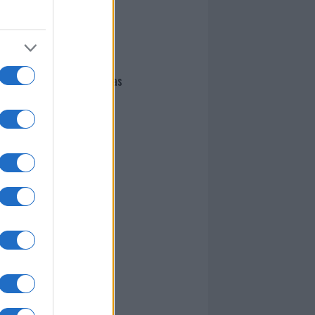
I nostri cari
Giovannimaria Cabras