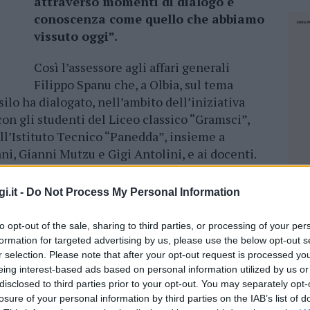
attraverso momenti di dialogo e
conoscenza come quello che abbiamo
vissuto oggi”.
Così l’assessore agli affari generali
Filippo Spanu che, a Olbia, sul tema
ilo ha dialogato, nell’ambito dell’iniziativa
on gli studenti del Liceo classico “Gramsci”,
ell’Istituto Tecnico “Panedda”, insieme a
ni, Gianni Mutzu e Gigi Antolini, e ai docenti.
o intervenuti inoltre l’assessore
’assessora alla pubblica Istruzione del Comune di
i.it -
Do Not Process My Personal Information
e culturale Genet Woldu Keflay e Michele
i accoglienza per richiedenti asilo “Donnedda”,
to opt-out of the sale, sharing to third parties, or processing of your per
no nella struttura.
formation for targeted advertising by us, please use the below opt-out s
r selection. Please note that after your opt-out request is processed y
galese, hanno raggiunto la Sardegna a bordo
eing interest-based ads based on personal information utilized by us or
disclosed to third parties prior to your opt-out. You may separately opt-
i loro coetanei hanno raccontato il viaggio,
losure of your personal information by third parties on the IAB’s list of
NEC
mar Mediterrraneo, tra pericoli, violenze e