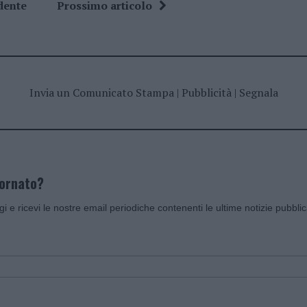
dente
Prossimo articolo
Invia un Comunicato Stampa
|
Pubblicità
|
Segnala
iornato?
ggi e ricevi le nostre email periodiche contenenti le ultime notizie pubbli