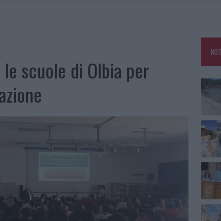
HE IL CENTRO ACCOGLIENZA MINORI CHIUDE
RO SPACCIO E DEGRADO: ESPLODE LA PROTESTA
SCEGLIERE LA SOLUZIONE IDEALE PER LA CASA E L’UFFICIO
NOT
KEND A OLBIA E IN GALLURA
le scuole di Olbia per
azione