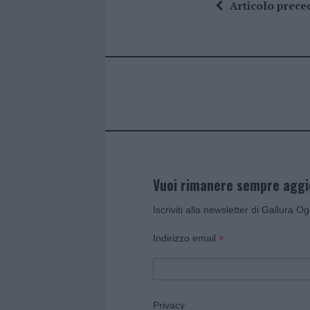
ce
it
te
at
a
Articolo prece
b
te
re
s
re
o
r
st
A
o
p
k
p
Vuoi rimanere sempre agg
Iscriviti alla newsletter di Gallura O
*
Indirizzo email
Privacy