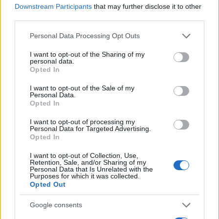
Downstream Participants
that may further disclose it to other
third parties.
NECROLOGIE
Please note that this website/app uses one or more Google
Personal Data Processing Opt Outs
services and may gather and store information including but
not limited to your visit or usage behaviour. You may click to
I want to opt-out of the Sharing of my
Mario Malu
personal data.
grant or deny consent to Google and its third-party tags to
Opted In
use your data for below specified purposes in below Google
consent section.
I want to opt-out of the Sale of my
Personal Data.
Paolo Pinna
Opted In
I want to opt-out of processing my
Personal Data for Targeted Advertising.
Opted In
Martina Agostina Diturco
I want to opt-out of Collection, Use,
Retention, Sale, and/or Sharing of my
Personal Data that Is Unrelated with the
Purposes for which it was collected.
I nostri cari
Opted Out
Google consents