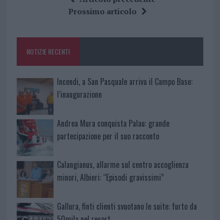
b
te
re
s
re
Prossimo articolo
o
r
st
A
o
p
NOTIZIE RECENTI
k
p
Incendi, a San Pasquale arriva il Campo Base:
l’inaugurazione
Andrea Mura conquista Palau: grande
partecipazione per il suo racconto
Calangianus, allarme sul centro accoglienza
minori, Albieri: “Episodi gravissimi”
Gallura, finti clienti svuotano le suite: furto da
50mila nel resort