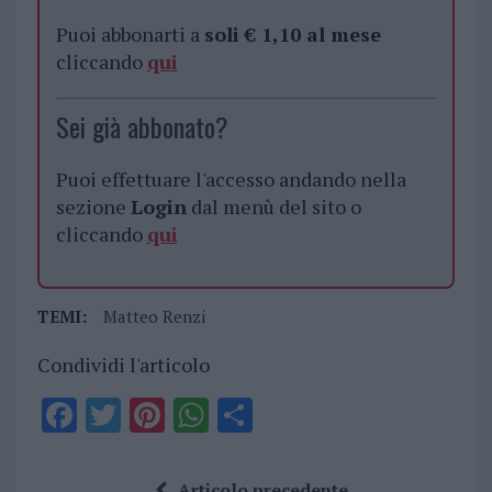
Puoi abbonarti a
soli € 1,10 al mese
cliccando
qui
Sei già abbonato?
Puoi effettuare l'accesso andando nella
sezione
Login
dal menù del sito o
cliccando
qui
TEMI:
Matteo Renzi
Condividi l'articolo
F
T
Pi
W
S
a
w
n
h
h
ce
it
te
at
a
Articolo precedente