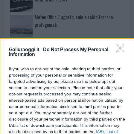
Meteo Olbia 7 agosto, sole e caldo tornano
protagonisti
Test tunnel Olbia: rampe chiuse ancora fino a
fine agosto
Galluraoggi.it -
Do Not Process My Personal
Information
Aggius conquista la classifica delle mete più
If you wish to opt-out of the sale, sharing to third parties, or
amate dell’estate 2026
processing of your personal or sensitive information for
targeted advertising by us, please use the below opt-out
section to confirm your selection. Please note that after your
opt-out request is processed you may continue seeing
interest-based ads based on personal information utilized by
us or personal information disclosed to third parties prior to
your opt-out. You may separately opt-out of the further
disclosure of your personal information by third parties on the
IAB’s list of downstream participants. This information may
also be disclosed by us to third parties on the
IAB’s List of