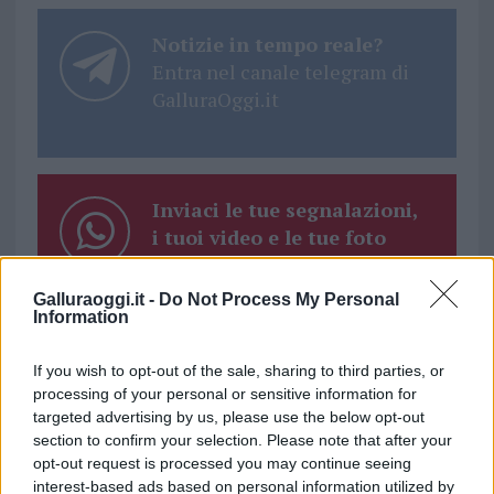
Notizie in tempo reale?
Entra nel canale telegram di
GalluraOggi.it
Inviaci le tue segnalazioni,
i tuoi video e le tue foto
Su WhatsApp al numero +39
345 356 7512
Galluraoggi.it -
Do Not Process My Personal
Information
If you wish to opt-out of the sale, sharing to third parties, or
processing of your personal or sensitive information for
Ricevi le nostre ultime news
targeted advertising by us, please use the below opt-out
section to confirm your selection. Please note that after your
opt-out request is processed you may continue seeing
da
Google News
interest-based ads based on personal information utilized by