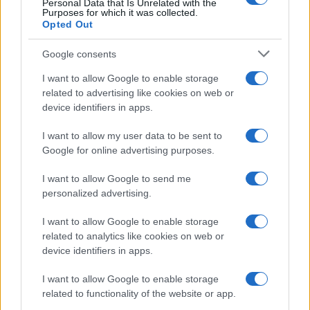
center di Tegge
Personal Data that Is Unrelated with the
Purposes for which it was collected.
Opted Out
Esce di strada con l’auto ad Arzachena: ferito il
Google consents
conducente
I want to allow Google to enable storage
related to advertising like cookies on web or
Turiste si perdono a Tavolara: salvate dai vigili
device identifiers in apps.
del fuoco
I want to allow my user data to be sent to
Google for online advertising purposes.
Meteo Olbia 6 agosto, migliora il tempo in
I want to allow Google to send me
Gallura
personalized advertising.
Incidente Olbia, poliziotto in vacanza salva 6
I want to allow Google to enable storage
related to analytics like cookies on web or
persone: due bimbi tra i feriti
device identifiers in apps.
Red Valley Festival, musica no-stop a Olbia fino
I want to allow Google to enable storage
related to functionality of the website or app.
alle 5