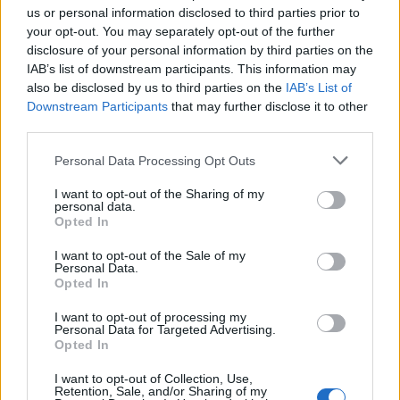
us or personal information disclosed to third parties prior to
your opt-out. You may separately opt-out of the further
disclosure of your personal information by third parties on the
Condividi l'articolo
IAB’s list of downstream participants. This information may
F
T
Pi
W
S
also be disclosed by us to third parties on the
IAB’s List of
Downstream Participants
that may further disclose it to other
a
w
n
h
h
third parties.
ce
it
te
at
a
Articolo precedente
Please note that this website/app uses one or more Google
Personal Data Processing Opt Outs
b
te
re
s
re
services and may gather and store information including but
Prossimo articolo
not limited to your visit or usage behaviour. You may click to
I want to opt-out of the Sharing of my
o
r
st
A
personal data.
grant or deny consent to Google and its third-party tags to
Opted In
o
p
use your data for below specified purposes in below Google
consent section.
NOTIZIE RECENTI
I want to opt-out of the Sale of my
k
p
Personal Data.
Opted In
“Sul filo del discorso”: sold out ad Olbia per il
I want to opt-out of processing my
reading su Atzeni
Personal Data for Targeted Advertising.
Opted In
I want to opt-out of Collection, Use,
La Maddalena, festa per i 30 anni del Diving
Retention, Sale, and/or Sharing of my