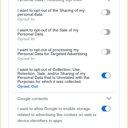
services and may gather and store information including but
not limited to your visit or usage behaviour. You may click to
I want to opt-out of the Sharing of my
personal data.
Paolo Pinna
grant or deny consent to Google and its third-party tags to
Opted In
use your data for below specified purposes in below Google
consent section.
I want to opt-out of the Sale of my
Personal Data.
Opted In
Martina Agostina Diturco
I want to opt-out of processing my
Personal Data for Targeted Advertising.
Opted In
I nostri cari
I want to opt-out of Collection, Use,
Retention, Sale, and/or Sharing of my
Personal Data that Is Unrelated with the
Purposes for which it was collected.
Opted Out
I nostri cari
Google consents
I want to allow Google to enable storage
I nostri cari
related to advertising like cookies on web or
device identifiers in apps.