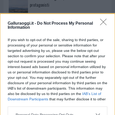
protagonisti
Test tunnel Olbia: rampe chiuse ancora fino a
Galluraoggi.it -
Do Not Process My Personal
fine agosto
Information
If you wish to opt-out of the sale, sharing to third parties, or
processing of your personal or sensitive information for
targeted advertising by us, please use the below opt-out
section to confirm your selection. Please note that after your
opt-out request is processed you may continue seeing
interest-based ads based on personal information utilized by
us or personal information disclosed to third parties prior to
your opt-out. You may separately opt-out of the further
disclosure of your personal information by third parties on the
IAB’s list of downstream participants. This information may
NECROLOGIE
also be disclosed by us to third parties on the
IAB’s List of
Downstream Participants
that may further disclose it to other
third parties.
Mario Malu
Please note that this website/app uses one or more Google
Personal Data Processing Opt Outs