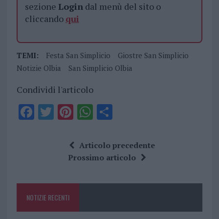
sezione
Login
dal menù del sito o
cliccando
qui
TEMI:
Festa San Simplicio
Giostre San Simplicio
Notizie Olbia
San Simplicio Olbia
Condividi l'articolo
F
T
Pi
W
S
a
w
n
h
h
ce
it
te
at
a
Articolo precedente
b
te
re
s
re
Prossimo articolo
o
r
st
A
o
p
NOTIZIE RECENTI
k
p