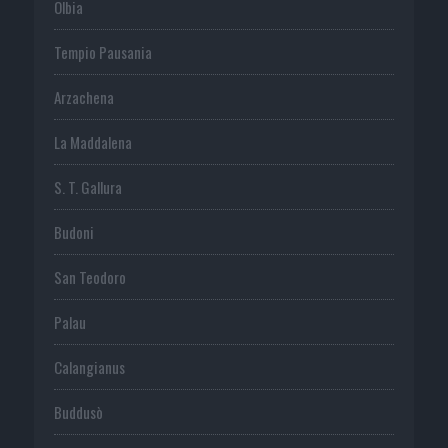
Olbia
Tempio Pausania
Arzachena
La Maddalena
S. T. Gallura
Budoni
San Teodoro
Palau
Calangianus
Buddusò