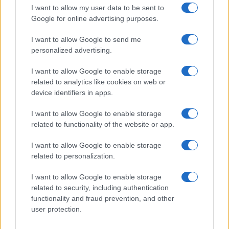
I want to allow my user data to be sent to
Giovannimaria Cabras
Google for online advertising purposes.
I want to allow Google to send me
personalized advertising.
I want to allow Google to enable storage
related to analytics like cookies on web or
device identifiers in apps.
Invia un Comunicato Stampa
|
Pubblicità
|
Segnala
I want to allow Google to enable storage
related to functionality of the website or app.
I want to allow Google to enable storage
related to personalization.
Vuoi rimanere sempre aggiornato?
I want to allow Google to enable storage
related to security, including authentication
Iscriviti alla newsletter di Gallura Oggi e ricevi le nostre
functionality and fraud prevention, and other
email periodiche contenenti le ultime notizie pubblicate
user protection.
sul sito web!
*
campo obbligatorio