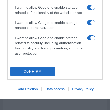
Meteo Olbia 6 agosto, migliora il tempo in
I want to allow Google to enable storage
Gallura
related to functionality of the website or app.
I want to allow Google to enable storage
Incidente Olbia, poliziotto in vacanza salva 6
related to personalization.
persone: due bimbi tra i feriti
I want to allow Google to enable storage
related to security, including authentication
functionality and fraud prevention, and other
user protection.
CONFIRM
Data Deletion
Data Access
Privacy Policy