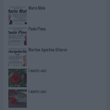
Mario Malu
Paolo Pinna
Martina Agostina Diturco
I nostri cari
I nostri cari