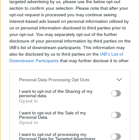
targeted advertising by us, please use the below opt-out
section to confirm your selection. Please note that after your
opt-out request is processed you may continue seeing
interest-based ads based on personal information utilized by
Ricevi le nostre ultime news
us or personal information disclosed to third parties prior to
your opt-out. You may separately opt-out of the further
disclosure of your personal information by third parties on the
da
Google News
IAB’s list of downstream participants. This information may
also be disclosed by us to third parties on the
IAB’s List of
Downstream Participants
that may further disclose it to other
Condividi l'articolo
third parties.
F
T
Pi
W
S
Please note that this website/app uses one or more Google
Personal Data Processing Opt Outs
services and may gather and store information including but
a
w
n
h
h
not limited to your visit or usage behaviour. You may click to
I want to opt-out of the Sharing of my
personal data.
ce
it
te
at
a
grant or deny consent to Google and its third-party tags to
Opted In
Articolo precedente
use your data for below specified purposes in below Google
b
te
re
s
re
Prossimo articolo
consent section.
I want to opt-out of the Sale of my
o
r
st
A
Personal Data.
Opted In
o
p
I want to opt-out of processing my
NOTIZIE RECENTI
Personal Data for Targeted Advertising.