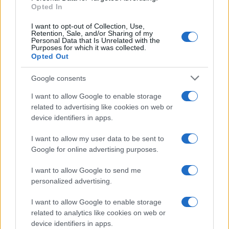
k
p
Opted In
Migliori agenzie per l’Attestazione SOA in Italia:
I want to opt-out of Collection, Use,
Retention, Sale, and/or Sharing of my
lista delle 4 realtà più efficienti nella g…
Personal Data that Is Unrelated with the
Purposes for which it was collected.
Opted Out
“Sul filo del discorso”: sold out ad Olbia per il
Google consents
reading su Atzeni
I want to allow Google to enable storage
related to advertising like cookies on web or
La Maddalena, festa per i 30 anni del Diving
device identifiers in apps.
center di Tegge
I want to allow my user data to be sent to
Google for online advertising purposes.
Esce di strada con l’auto ad Arzachena: ferito il
conducente
I want to allow Google to send me
personalized advertising.
Turiste si perdono a Tavolara: salvate dai vigili
I want to allow Google to enable storage
del fuoco
related to analytics like cookies on web or
device identifiers in apps.