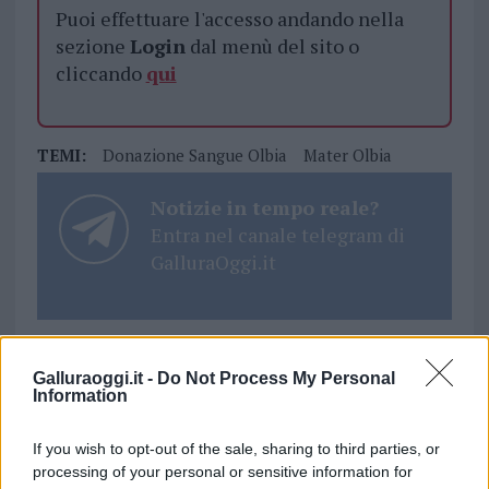
Puoi effettuare l'accesso andando nella
sezione
Login
dal menù del sito o
cliccando
qui
TEMI:
Donazione Sangue Olbia
Mater Olbia
Notizie in tempo reale?
Entra nel canale telegram di
GalluraOggi.it
Inviaci le tue segnalazioni,
Galluraoggi.it -
Do Not Process My Personal
i tuoi video e le tue foto
Information
Su WhatsApp al numero +39
If you wish to opt-out of the sale, sharing to third parties, or
345 356 7512
processing of your personal or sensitive information for