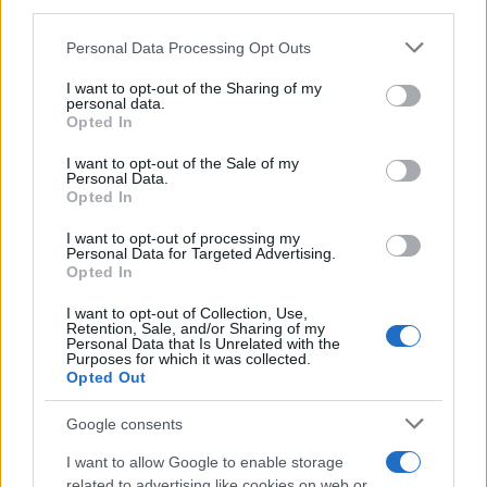
third parties.
sezione
Login
dal menù del sito o
Please note that this website/app uses one or more Google
Personal Data Processing Opt Outs
cliccando
qui
services and may gather and store information including but
not limited to your visit or usage behaviour. You may click to
I want to opt-out of the Sharing of my
personal data.
grant or deny consent to Google and its third-party tags to
Opted In
TEMI:
Ares Sardegna
Asl Gallura
Barbara Podda
use your data for below specified purposes in below Google
consent section.
Cartella Clinica Elettronica Olbia
Cesare Delussu
I want to opt-out of the Sale of my
Personal Data.
Marco Galisai
Notizie Olbia
Opted In
Ospedale Giovanni Paolo Ii Olbia
Raffaele De Fazio
I want to opt-out of processing my
Personal Data for Targeted Advertising.
Notizie in tempo reale?
Opted In
Entra nel canale telegram di
I want to opt-out of Collection, Use,
GalluraOggi.it
Retention, Sale, and/or Sharing of my
Personal Data that Is Unrelated with the
Purposes for which it was collected.
Opted Out
Google consents
Inviaci le tue segnalazioni,
i tuoi video e le tue foto
I want to allow Google to enable storage
related to advertising like cookies on web or