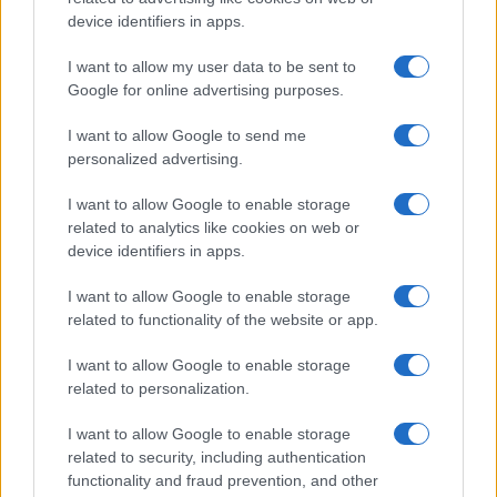
Su WhatsApp al numero +39
device identifiers in apps.
345 356 7512
I want to allow my user data to be sent to
Google for online advertising purposes.
I want to allow Google to send me
Ricevi le nostre ultime news
personalized advertising.
I want to allow Google to enable storage
da
Google News
related to analytics like cookies on web or
device identifiers in apps.
I want to allow Google to enable storage
Condividi l'articolo
related to functionality of the website or app.
F
T
Pi
W
S
I want to allow Google to enable storage
a
w
n
h
h
related to personalization.
ce
it
te
at
a
Articolo precedente
I want to allow Google to enable storage
b
te
re
s
re
Prossimo articolo
related to security, including authentication
functionality and fraud prevention, and other
o
r
st
A