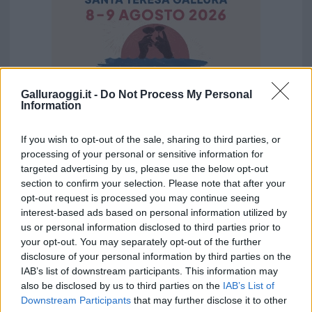
Galluraoggi.it -
Do Not Process My Personal
Information
If you wish to opt-out of the sale, sharing to third parties, or
processing of your personal or sensitive information for
targeted advertising by us, please use the below opt-out
Vuoi rimuovere le pubblicità nazionali?
section to confirm your selection. Please note that after your
opt-out request is processed you may continue seeing
interest-based ads based on personal information utilized by
Puoi abbonarti a
soli € 1,10 al mese
us or personal information disclosed to third parties prior to
cliccando
qui
your opt-out. You may separately opt-out of the further
disclosure of your personal information by third parties on the
IAB’s list of downstream participants. This information may
Sei già abbonato?
also be disclosed by us to third parties on the
IAB’s List of
Downstream Participants
that may further disclose it to other
Puoi effettuare l'accesso andando nella