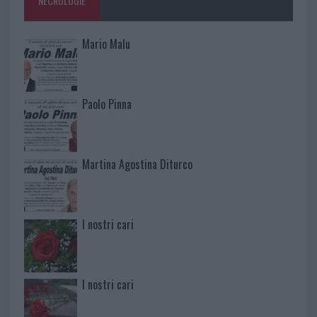
NECROLOGIE
Mario Malu
Paolo Pinna
Martina Agostina Diturco
I nostri cari
I nostri cari