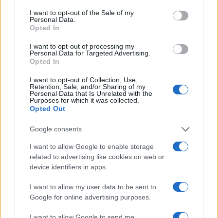
consent section.
Porto Taverna, strage di pesci nello stagno:
I want to opt-out of the Sale of my
Personal Data.
scattano le prime bonifiche
Opted In
I want to opt-out of processing my
Olbia, stretta sulla sicurezza per il Red Valley
Personal Data for Targeted Advertising.
Opted In
2026: tutti i divieti
I want to opt-out of Collection, Use,
Retention, Sale, and/or Sharing of my
Personal Data that Is Unrelated with the
Santa Teresa Gallura, nuove regole per la
Purposes for which it was collected.
raccolta differenziata
Opted Out
Google consents
Robbie Williams incanta il gala del Big Art
I want to allow Google to enable storage
Festival al Romazzino
related to advertising like cookies on web or
device identifiers in apps.
Maxi piano tra Smeralda Holding e il Comune di
I want to allow my user data to be sent to
Arzachena
Google for online advertising purposes.
I want to allow Google to send me