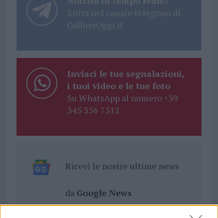
Notizie in tempo reale?
Entra nel canale telegram di
GalluraOggi.it
Inviaci le tue segnalazioni,
i tuoi video e le tue foto
Su WhatsApp al numero +39
345 356 7512
Ricevi le nostre ultime news
da
Google News