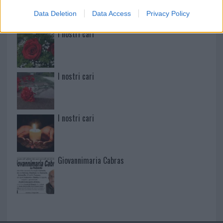
Data Deletion
Data Access
Privacy Policy
I nostri cari
I nostri cari
I nostri cari
Giovannimaria Cabras