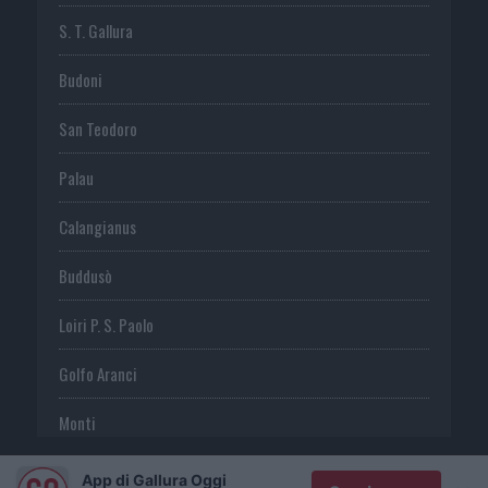
S. T. Gallura
Budoni
San Teodoro
Palau
Calangianus
Buddusò
Loiri P. S. Paolo
Golfo Aranci
Monti
Telti
App di Gallura Oggi