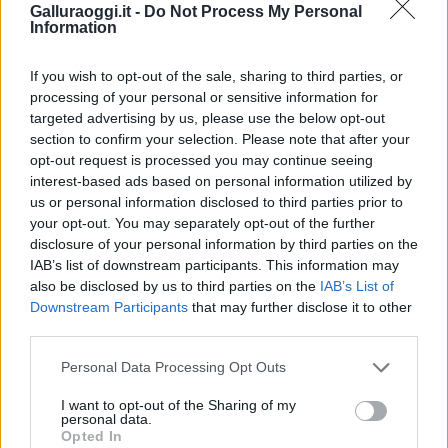
Galluraoggi.it -
Do Not Process My Personal
Condividi l'articolo
Information
F
T
Pi
W
S
If you wish to opt-out of the sale, sharing to third parties, or
a
w
n
h
h
processing of your personal or sensitive information for
targeted advertising by us, please use the below opt-out
ce
it
te
at
a
Articolo precedente
section to confirm your selection. Please note that after your
b
te
re
s
re
opt-out request is processed you may continue seeing
Prossimo articolo
interest-based ads based on personal information utilized by
o
r
st
A
us or personal information disclosed to third parties prior to
o
p
your opt-out. You may separately opt-out of the further
NOTIZIE RECENTI
disclosure of your personal information by third parties on the
k
p
IAB’s list of downstream participants. This information may
also be disclosed by us to third parties on the
IAB’s List of
Scontro Misericordia-Comune: Oltre le Bocche
Downstream Participants
that may further disclose it to other
third parties.
attacca la sindaca
Please note that this website/app uses one or more Google
Personal Data Processing Opt Outs
services and may gather and store information including but
Salvini contestato a L’Agnata, il ministro
not limited to your visit or usage behaviour. You may click to
I want to opt-out of the Sharing of my
interviene: “Amo De Andrè che democrazia è?”
personal data.
grant or deny consent to Google and its third-party tags to
Opted In
use your data for below specified purposes in below Google