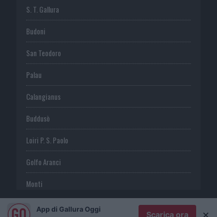
S. T. Gallura
Budoni
San Teodoro
Palau
Calangianus
Buddusò
Loiri P. S. Paolo
Golfo Aranci
Monti
Telti
App di Gallura Oggi
×
Scarica ora