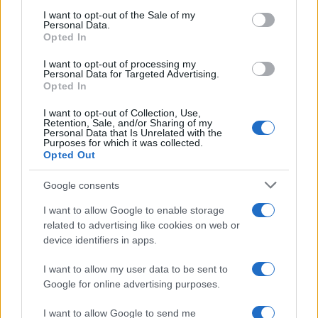
Entra nel canale telegram di
consent section.
I want to opt-out of the Sale of my
Personal Data.
GalluraOggi.it
Opted In
I want to opt-out of processing my
Personal Data for Targeted Advertising.
Opted In
Inviaci le tue segnalazioni,
I want to opt-out of Collection, Use,
i tuoi video e le tue foto
Retention, Sale, and/or Sharing of my
Personal Data that Is Unrelated with the
Su WhatsApp al numero +39
Purposes for which it was collected.
345 356 7512
Opted Out
Google consents
I want to allow Google to enable storage
related to advertising like cookies on web or
Ricevi le nostre ultime news
device identifiers in apps.
I want to allow my user data to be sent to
da
Google News
Google for online advertising purposes.
I want to allow Google to send me