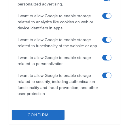
Condividi l'articolo
personalized advertising.
F
T
Pi
W
S
I want to allow Google to enable storage
related to analytics like cookies on web or
a
w
n
h
h
device identifiers in apps.
ce
it
te
at
a
Articolo precedente
I want to allow Google to enable storage
b
te
re
s
re
Prossimo articolo
related to functionality of the website or app.
o
r
st
A
I want to allow Google to enable storage
o
p
related to personalization.
NOTIZIE RECENTI
k
p
I want to allow Google to enable storage
related to security, including authentication
Sangue, musica e solidarietà con Avis Olbia al
functionality and fraud prevention, and other
Delta Center
user protection.
Meteo Olbia 9 agosto, temperature in calo
CONFIRM