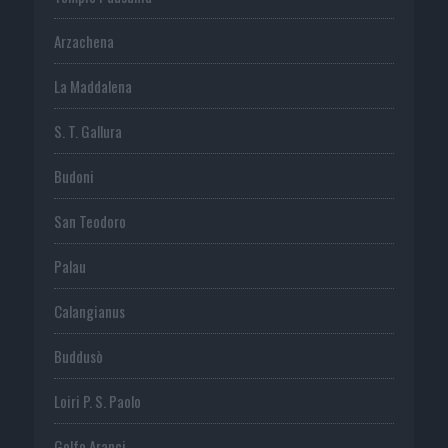
Arzachena
La Maddalena
S. T. Gallura
Budoni
San Teodoro
Palau
Calangianus
Buddusò
Loiri P. S. Paolo
Golfo Aranci