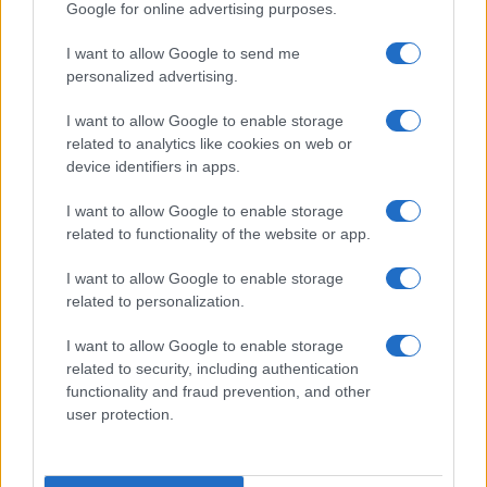
Google for online advertising purposes.
Calangianus, dopo le polemiche il centro
I want to allow Google to send me
accoglienza minori chiude
personalized advertising.
I want to allow Google to enable storage
Olbia, divieto di sosta contro spaccio e degrado:
related to analytics like cookies on web or
esplode la protesta
device identifiers in apps.
I want to allow Google to enable storage
Pausa caffè impeccabile: come scegliere la
related to functionality of the website or app.
soluzione ideale per la casa e l’ufficio
I want to allow Google to enable storage
related to personalization.
Monte Pino, la fine di un lungo dolore: storia e
I want to allow Google to enable storage
rinascita della strada che segnò la Gallura
related to security, including authentication
functionality and fraud prevention, and other
Raid nelle campagne di Berchidda, rischio per
user protection.
la rete elettrica