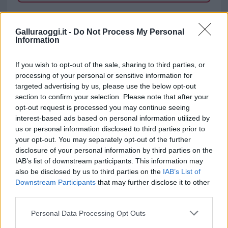
TEMI:
Giuseppe Meloni
Mater Olbia
Roberto Li Gioi
Galluraoggi.it -
Do Not Process My Personal
Information
Notizie in tempo reale?
Entra nel canale telegram di
If you wish to opt-out of the sale, sharing to third parties, or
processing of your personal or sensitive information for
GalluraOggi.it
targeted advertising by us, please use the below opt-out
section to confirm your selection. Please note that after your
opt-out request is processed you may continue seeing
interest-based ads based on personal information utilized by
Inviaci le tue segnalazioni,
us or personal information disclosed to third parties prior to
your opt-out. You may separately opt-out of the further
i tuoi video e le tue foto
disclosure of your personal information by third parties on the
Su WhatsApp al numero +39
IAB’s list of downstream participants. This information may
345 356 7512
also be disclosed by us to third parties on the
IAB’s List of
Downstream Participants
that may further disclose it to other
third parties.
Please note that this website/app uses one or more Google
Personal Data Processing Opt Outs
services and may gather and store information including but
Ricevi le nostre ultime news