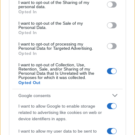
not limited to your visit or usage behaviour. You may click to
I want to opt-out of the Sharing of my
personal data.
grant or deny consent to Google and its third-party tags to
Opted In
da
Google News
use your data for below specified purposes in below Google
consent section.
I want to opt-out of the Sale of my
Personal Data.
Opted In
Condividi l'articolo
I want to opt-out of processing my
F
T
Pi
W
S
Personal Data for Targeted Advertising.
Opted In
a
w
n
h
h
I want to opt-out of Collection, Use,
ce
it
te
at
a
Retention, Sale, and/or Sharing of my
Articolo precedente
Personal Data that Is Unrelated with the
b
te
re
s
re
Purposes for which it was collected.
Prossimo articolo
Opted Out
o
r
st
A
Google consents
o
p
NOTIZIE RECENTI
k
p
I want to allow Google to enable storage
related to advertising like cookies on web or
device identifiers in apps.
Michelle Hunziker in Gallura, bella anche dal
vivo: un amico vip svela come fa
I want to allow my user data to be sent to