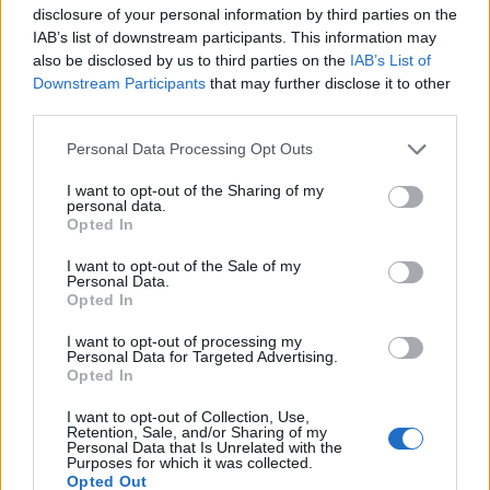
i tuoi video e le tue foto
disclosure of your personal information by third parties on the
Su WhatsApp al numero +39
IAB’s list of downstream participants. This information may
also be disclosed by us to third parties on the
IAB’s List of
345 356 7512
Downstream Participants
that may further disclose it to other
third parties.
Please note that this website/app uses one or more Google
Personal Data Processing Opt Outs
services and may gather and store information including but
Notizie in tempo reale?
not limited to your visit or usage behaviour. You may click to
I want to opt-out of the Sharing of my
Entra nel canale telegram di
personal data.
grant or deny consent to Google and its third-party tags to
Opted In
GalluraOggi.it
use your data for below specified purposes in below Google
consent section.
I want to opt-out of the Sale of my
Personal Data.
Opted In
I want to opt-out of processing my
Ricevi le nostre ultime news
Personal Data for Targeted Advertising.
Opted In
da
Google News
I want to opt-out of Collection, Use,
Retention, Sale, and/or Sharing of my
Personal Data that Is Unrelated with the
Purposes for which it was collected.
Opted Out