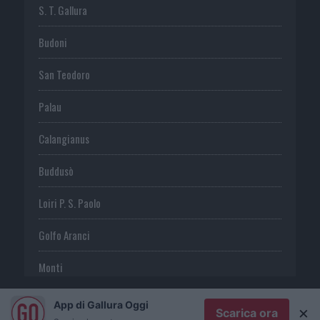
S. T. Gallura
Budoni
San Teodoro
Palau
Calangianus
Buddusò
Loiri P. S. Paolo
Golfo Aranci
Monti
Telti
App di Gallura Oggi
×
Scarica ora