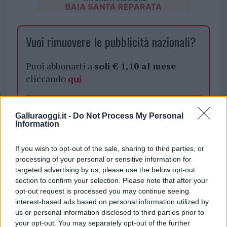
Vuoi rimuovere le pubblicità nazionali?
Puoi abbonarti a
soli € 1,10 al mese
cliccando
qui
Sei già abbonato?
Galluraoggi.it -
Do Not Process My Personal
Information
Puoi effettuare l'accesso andando nella
sezione
Login
dal menù del sito o
If you wish to opt-out of the sale, sharing to third parties, or
cliccando
qui
processing of your personal or sensitive information for
targeted advertising by us, please use the below opt-out
section to confirm your selection. Please note that after your
opt-out request is processed you may continue seeing
TEMI:
Noleggio Olbia
interest-based ads based on personal information utilized by
us or personal information disclosed to third parties prior to
Inviaci le tue segnalazioni,
your opt-out. You may separately opt-out of the further