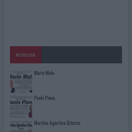
NECROLOGIE
Mario Malu
Paolo Pinna
Martina Agostina Diturco