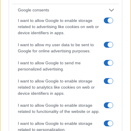
Condividi l'articolo
Google consents
F
T
Pi
W
S
I want to allow Google to enable storage
a
w
n
h
h
related to advertising like cookies on web or
ce
it
te
at
a
device identifiers in apps.
Articolo precedente
b
te
re
s
re
Prossimo articolo
I want to allow my user data to be sent to
o
r
st
A
Google for online advertising purposes.
o
p
I want to allow Google to send me
NOTIZIE RECENTI
k
p
personalized advertising.
I want to allow Google to enable storage
Sangue, musica e solidarietà con Avis Olbia al
related to analytics like cookies on web or
Delta Center
device identifiers in apps.
I want to allow Google to enable storage
Meteo Olbia 9 agosto, temperature in calo
related to functionality of the website or app.
I want to allow Google to enable storage
related to personalization.