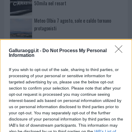
50mila nel resort
Meteo Olbia 7 agosto, sole e caldo tornano
protagonisti
Test tunnel Olbia: rampe chiuse ancora fino a
Galluraoggi.it -
Do Not Process My Personal
fine agosto
Information
Aggius conquista la classifica delle mete più
If you wish to opt-out of the sale, sharing to third parties, or
processing of your personal or sensitive information for
amate dell’estate 2026
targeted advertising by us, please use the below opt-out
section to confirm your selection. Please note that after your
opt-out request is processed you may continue seeing
interest-based ads based on personal information utilized by
us or personal information disclosed to third parties prior to
your opt-out. You may separately opt-out of the further
disclosure of your personal information by third parties on the
IAB’s list of downstream participants. This information may
also be disclosed by us to third parties on the
IAB’s List of