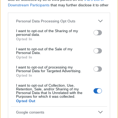
Downstream Participants
that may further disclose it to other
third parties.
NECROLOGIE
Please note that this website/app uses one or more Google
Personal Data Processing Opt Outs
services and may gather and store information including but
not limited to your visit or usage behaviour. You may click to
I want to opt-out of the Sharing of my
Mario Malu
personal data.
grant or deny consent to Google and its third-party tags to
Opted In
use your data for below specified purposes in below Google
consent section.
I want to opt-out of the Sale of my
Personal Data.
Paolo Pinna
Opted In
I want to opt-out of processing my
Personal Data for Targeted Advertising.
Opted In
Martina Agostina Diturco
I want to opt-out of Collection, Use,
Retention, Sale, and/or Sharing of my
Personal Data that Is Unrelated with the
Purposes for which it was collected.
Opted Out
I nostri cari
Google consents