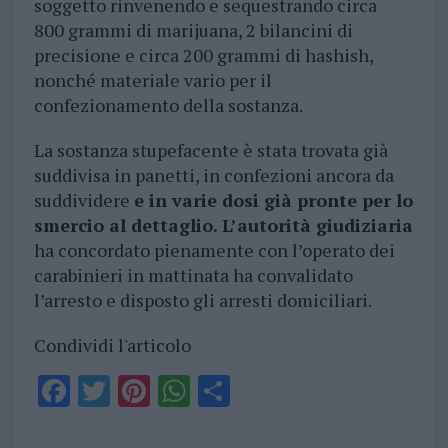
soggetto rinvenendo e sequestrando circa
800 grammi di marijuana, 2 bilancini di
precisione e circa 200 grammi di hashish,
nonché materiale vario per il
confezionamento della sostanza.
La sostanza stupefacente è stata trovata già
suddivisa in panetti, in confezioni ancora da
suddividere
e in varie dosi già pronte per lo
smercio al dettaglio. L’autorità giudiziaria
ha concordato pienamente con l’operato dei
carabinieri in mattinata ha convalidato
l’arresto e disposto gli arresti domiciliari.
Condividi l'articolo
F
T
Pi
W
S
a
w
n
h
h