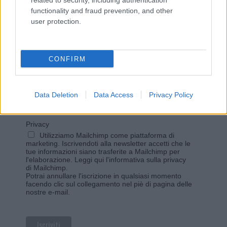
related to security, including authentication
functionality and fraud prevention, and other
user protection.
Vuoi rimanere sempre aggiornato?
Iscriviti alla newsletter di Gallura Oggi e ricevi le nostre
email periodiche contenenti le ultime notizie pubblicate
CONFIRM
sul sito web!
*
campo obbligatorio
*
Indirizzo email
Data Deletion
Data Access
Privacy Policy
Privacy
Utilizziamo Mailchimp come piattaforma di
marketing. Iscrivendoti alla newsletter accetti che le
tue informazioni siano trasferite a Mailchimp per
l'elaborazione.
Leggi qui l'informativa sulla privacy
di Mailchimp
.
Potrai annullare l'iscrizione in qualsiasi momento
facendo clic sul collegamento nel piè di pagina delle
nostre e-mail.