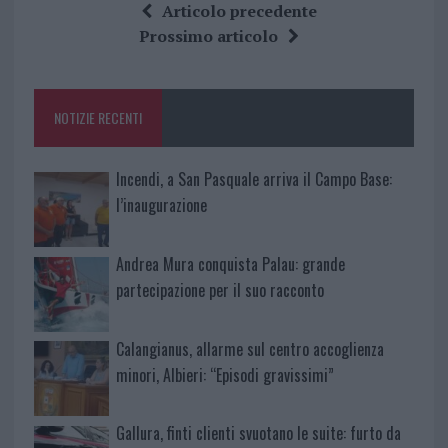
ce
it
te
at
a
Articolo precedente
b
te
re
s
re
Prossimo articolo
o
r
st
A
o
p
NOTIZIE RECENTI
k
p
Incendi, a San Pasquale arriva il Campo Base:
l’inaugurazione
Andrea Mura conquista Palau: grande
partecipazione per il suo racconto
Calangianus, allarme sul centro accoglienza
minori, Albieri: “Episodi gravissimi”
Gallura, finti clienti svuotano le suite: furto da