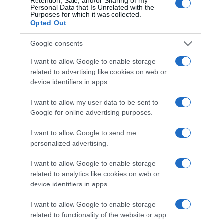
Retention, Sale, and/or Sharing of my
da
Google News
Personal Data that Is Unrelated with the
Purposes for which it was collected.
Opted Out
Condividi l'articolo
Google consents
F
T
Pi
W
S
I want to allow Google to enable storage
related to advertising like cookies on web or
a
w
n
h
h
device identifiers in apps.
ce
it
te
at
a
Articolo precedente
I want to allow my user data to be sent to
b
te
re
s
re
Prossimo articolo
Google for online advertising purposes.
o
r
st
A
I want to allow Google to send me
o
p
personalized advertising.
NOTIZIE RECENTI
k
p
I want to allow Google to enable storage
related to analytics like cookies on web or
Migliori agenzie per l’Attestazione SOA in Italia:
device identifiers in apps.
lista delle 4 realtà più efficienti nella g…
I want to allow Google to enable storage
related to functionality of the website or app.