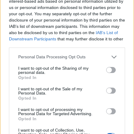
interest-based ads based on personal information utilized by
us or personal information disclosed to third parties prior to
your opt-out. You may separately opt-out of the further
Notizie in tempo reale?
disclosure of your personal information by third parties on the
Entra nel canale telegram di
IAB’s list of downstream participants. This information may
GalluraOggi.it
also be disclosed by us to third parties on the
IAB’s List of
Downstream Participants
that may further disclose it to other
third parties.
Please note that this website/app uses one or more Google
Personal Data Processing Opt Outs
services and may gather and store information including but
Inviaci le tue segnalazioni,
not limited to your visit or usage behaviour. You may click to
I want to opt-out of the Sharing of my
i tuoi video e le tue foto
personal data.
grant or deny consent to Google and its third-party tags to
Su WhatsApp al numero +39
Opted In
use your data for below specified purposes in below Google
345 356 7512
consent section.
I want to opt-out of the Sale of my
Personal Data.
Opted In
I want to opt-out of processing my
Personal Data for Targeted Advertising.
Opted In
Ricevi le nostre ultime news
I want to opt-out of Collection, Use,