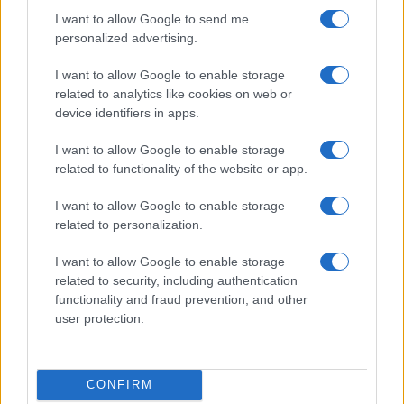
I want to allow Google to send me
personalized advertising.
Condividi l'articolo
I want to allow Google to enable storage
F
T
Pi
W
S
related to analytics like cookies on web or
device identifiers in apps.
a
w
n
h
h
I want to allow Google to enable storage
ce
it
te
at
a
Articolo precedente
related to functionality of the website or app.
b
te
re
s
re
Prossimo articolo
I want to allow Google to enable storage
o
r
st
A
related to personalization.
o
p
NOTIZIE RECENTI
I want to allow Google to enable storage
k
p
related to security, including authentication
functionality and fraud prevention, and other
Sangue, musica e solidarietà con Avis Olbia al
user protection.
Delta Center
CONFIRM
Meteo Olbia 9 agosto, temperature in calo