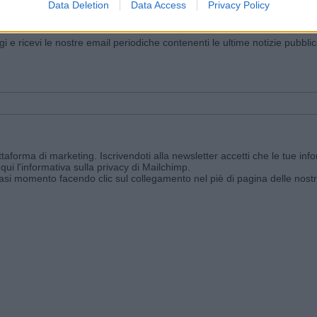
Data Deletion
Data Access
Privacy Policy
iornato?
ggi e ricevi le nostre email periodiche contenenti le ultime notizie pubbli
aforma di marketing. Iscrivendoti alla newsletter accetti che le tue info
qui l'informativa sulla privacy di Mailchimp
.
siasi momento facendo clic sul collegamento nel piè di pagina delle nostr