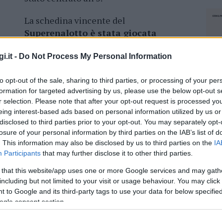
La schedina vincente del
Superenalotto è stata giocata
nell’Eni Shop di Corso Vittorio
Veneto.
Ovviamente, la vincita non è
i.it -
Do Not Process My Personal Information
n quella di Sassari.
to opt-out of the sale, sharing to third parties, or processing of your per
no di 26.510,42 euro. In ogni caso no
n ci si
formation for targeted advertising by us, please use the below opt-out s
r selection. Please note that after your opt-out request is processed y
reale, dove sempre a luglio era
stato
eing interest-based ads based on personal information utilized by us or
irca 8mila euro.
disclosed to third parties prior to your opt-out. You may separately opt-
losure of your personal information by third parties on the IAB’s list of
. This information may also be disclosed by us to third parties on the
IA
Participants
that may further disclose it to other third parties.
azionali?
 that this website/app uses one or more Google services and may gath
including but not limited to your visit or usage behaviour. You may click 
 to Google and its third-party tags to use your data for below specifi
 mese
cliccando
qui
ogle consent section.
NEC