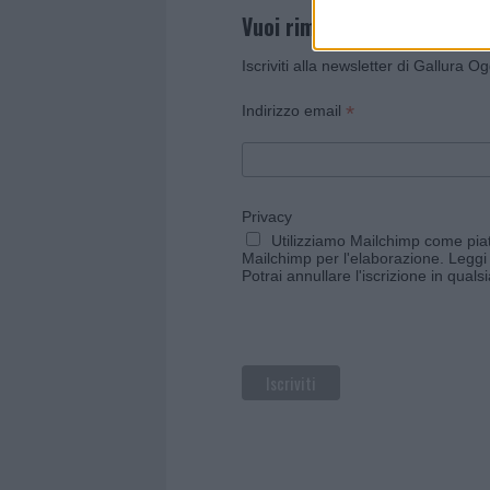
Vuoi rimanere sempre agg
Iscriviti alla newsletter di Gallura O
*
Indirizzo email
Privacy
Utilizziamo Mailchimp come piatt
Mailchimp per l'elaborazione.
Leggi 
Potrai annullare l'iscrizione in qual