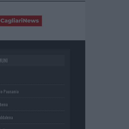
MUNI
io Pausania
chena
ddalena