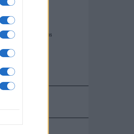
I nostri cari
Giovannimaria Cabras