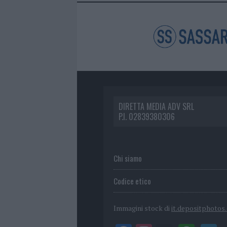
DIRETTA MEDIA ADV SRL
P.I. 02839380306
Chi siamo
Codice etico
Immagini stock di
it.depositphotos