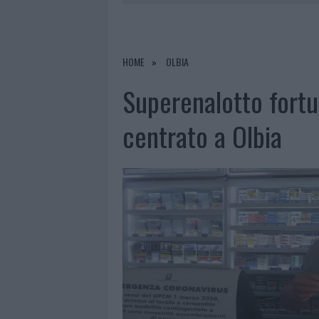
9 AGOSTO 2026
|
INCIDENTE SULLA STRADA PROVI
8 AGOSTO 2026
|
SANGUE, MUSICA E SOLIDARIETÀ 
8 AGOSTO 2026
|
METEO OLBIA 9 AGOSTO, TEMPER
HOME
OLBIA
9 AGOSTO 2026
|
TRE MILIONI DI EURO DALLA PRO
Superenalotto fortu
centrato a Olbia