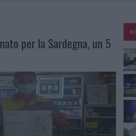
NCIALE AD ARZACHENA, UN FERITO
CON AVIS OLBIA AL DELTA CENTER
ATURE IN CALO
NOT
VINCIA GALLURA PER NUOVE AULE NELLE SCUOLE DI OLBIA
nato per la Sardegna, un 5