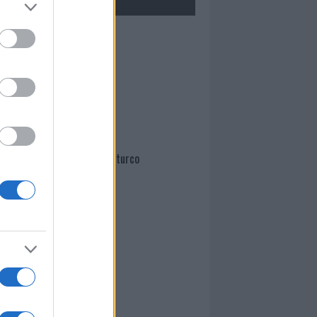
Mario Malu
Paolo Pinna
Martina Agostina Diturco
I nostri cari
I nostri cari