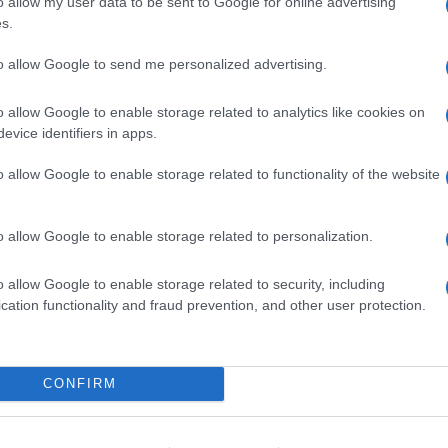
o allow my user data to be sent to Google for online advertising
ime news da
Google News
s.
to allow Google to send me personalized advertising.
o allow Google to enable storage related to analytics like cookies on
evice identifiers in apps.
o allow Google to enable storage related to functionality of the website
dente
Prossimo articolo
o allow Google to enable storage related to personalization.
o allow Google to enable storage related to security, including
cation functionality and fraud prevention, and other user protection.
Invia un Comunicato Stampa
|
Pubblicità
|
Segnala
CONFIRM