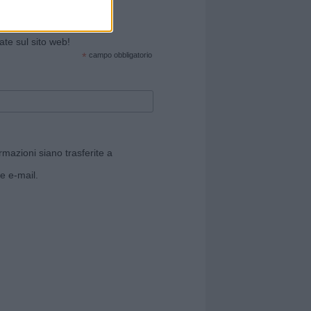
cate sul sito web!
*
campo obbligatorio
rmazioni siano trasferite a
e e-mail.