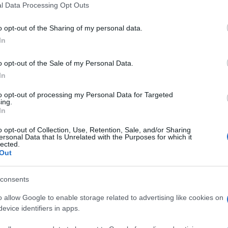
l Data Processing Opt Outs
do nella sezione
Login
dal menù del sito o
o opt-out of the Sharing of my personal data.
In
o opt-out of the Sale of my Personal Data.
In
to opt-out of processing my Personal Data for Targeted
ing.
lazioni, i tuoi video e le tue foto
In
ro +39 345 356 7512
o opt-out of Collection, Use, Retention, Sale, and/or Sharing
ersonal Data that Is Unrelated with the Purposes for which it
lected.
Out
eale?
consents
gram di GalluraOggi.it
o allow Google to enable storage related to advertising like cookies on
evice identifiers in apps.