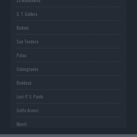
La Maddalena
S. T. Gallura
Budoni
San Teodoro
Palau
Calangianus
Buddusò
Loiri P. S. Paolo
Golfo Aranci
Monti