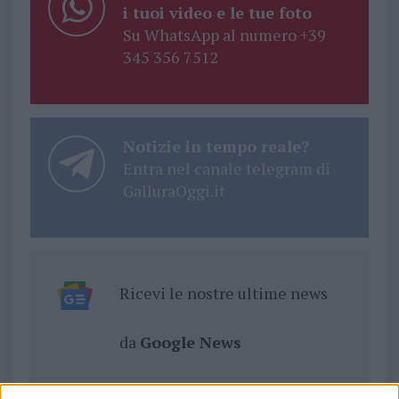
i tuoi video e le tue foto
Su WhatsApp al numero +39
345 356 7512
Notizie in tempo reale?
Entra nel canale telegram di
GalluraOggi.it
Ricevi le nostre ultime news
da
Google News