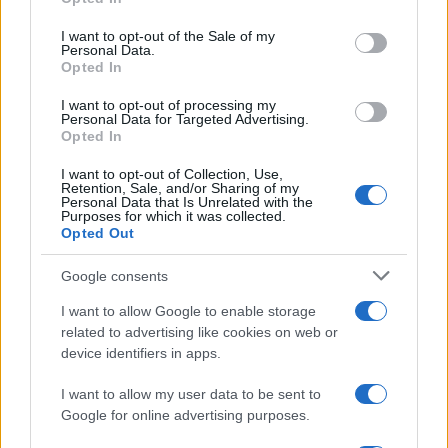
use your data for below specified purposes in below Google
Esce di strada con l’auto ad Arzachena: ferito il
consent section.
I want to opt-out of the Sale of my
conducente
Personal Data.
Opted In
Turiste si perdono a Tavolara: salvate dai vigili
I want to opt-out of processing my
Personal Data for Targeted Advertising.
del fuoco
Opted In
I want to opt-out of Collection, Use,
Meteo Olbia 6 agosto, migliora il tempo in
Retention, Sale, and/or Sharing of my
Personal Data that Is Unrelated with the
Gallura
Purposes for which it was collected.
Opted Out
Incidente Olbia, poliziotto in vacanza salva 6
Google consents
persone: due bimbi tra i feriti
I want to allow Google to enable storage
related to advertising like cookies on web or
Red Valley Festival, musica no-stop a Olbia fino
device identifiers in apps.
alle 5
I want to allow my user data to be sent to
Google for online advertising purposes.