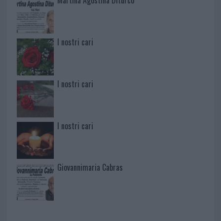
Martina Agostina Diturco
I nostri cari
I nostri cari
I nostri cari
Giovannimaria Cabras