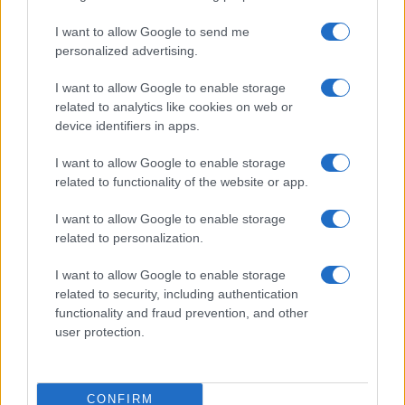
Nuovi posti auto in via La Marmora, parcheggio
I want to allow Google to send me
provvisorio a La Maddalena
personalized advertising.
I want to allow Google to enable storage
Allarme truffe a Berchidda, falsi incaricati
related to analytics like cookies on web or
bussano alle porte
device identifiers in apps.
I want to allow Google to enable storage
Notre-Dame de Paris conquista Olbia, la prima
related to functionality of the website or app.
al Molo Brin è un successo
I want to allow Google to enable storage
related to personalization.
Strada Sassari-Olbia, incidente all’alba: ferito il
conducente
I want to allow Google to enable storage
related to security, including authentication
functionality and fraud prevention, and other
Eventi in Gallura, da Jovanotti alla zuppa
user protection.
gallurese: gli appuntamenti da non perdere
Lettini e arredi abusivi sulla spiaggia libera,
CONFIRM