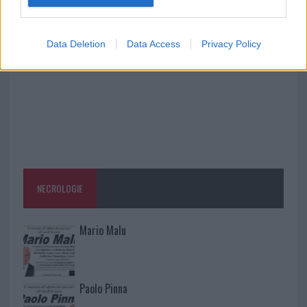
sequestri a Olbia e Arzachena
Data Deletion
Data Access
Privacy Policy
NECROLOGIE
Mario Malu
Paolo Pinna