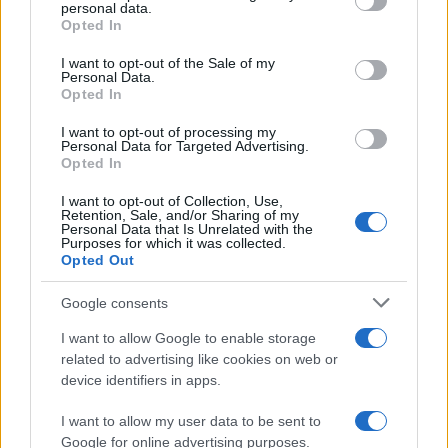
personal data.
grant or deny consent to Google and its third-party tags to
Opted In
TEMI:
Notizie Olbia
Olbia Notizie
use your data for below specified purposes in below Google
Remata Del Cuore
Remata Del Cuore Olbia
consent section.
I want to opt-out of the Sale of my
Personal Data.
Opted In
Condividi l'articolo
F
T
Pi
W
S
I want to opt-out of processing my
Personal Data for Targeted Advertising.
Opted In
a
w
n
h
h
ce
it
te
at
a
I want to opt-out of Collection, Use,
Articolo precedente
Retention, Sale, and/or Sharing of my
b
te
re
s
re
Personal Data that Is Unrelated with the
Prossimo articolo
Purposes for which it was collected.
o
r
st
A
Opted Out
o
p
Google consents
NOTIZIE RECENTI
k
p
I want to allow Google to enable storage
related to advertising like cookies on web or
Aggius conquista la classifica delle mete più
device identifiers in apps.
amate dell’estate 2026
I want to allow my user data to be sent to
Google for online advertising purposes.