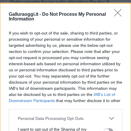
Tutto questo ha un solo obiettivo finale: il
bambino, che poniamo al centro della cura
Galluraoggi.it -
Do Not Process My Personal
amorevole e della terapia del sorriso
Information
seguendo le linee guida della Carta dei
diritti”.
If you wish to opt-out of the sale, sharing to third parties, or
processing of your personal or sensitive information for
targeted advertising by us, please use the below opt-out
Vuoi rimuovere le pubblicità nazionali?
section to confirm your selection. Please note that after your
opt-out request is processed you may continue seeing
Puoi abbonarti a
soli € 1,10 al mese
interest-based ads based on personal information utilized by
us or personal information disclosed to third parties prior to
cliccando
qui
your opt-out. You may separately opt-out of the further
disclosure of your personal information by third parties on the
Sei già abbonato?
IAB’s list of downstream participants. This information may
also be disclosed by us to third parties on the
IAB’s List of
Downstream Participants
that may further disclose it to other
Puoi effettuare l'accesso andando nella
third parties.
sezione
Login
dal menù del sito o
cliccando
qui
Please note that this website/app uses one or more Google
Personal Data Processing Opt Outs
services and may gather and store information including but
not limited to your visit or usage behaviour. You may click to
I want to opt-out of the Sharing of my