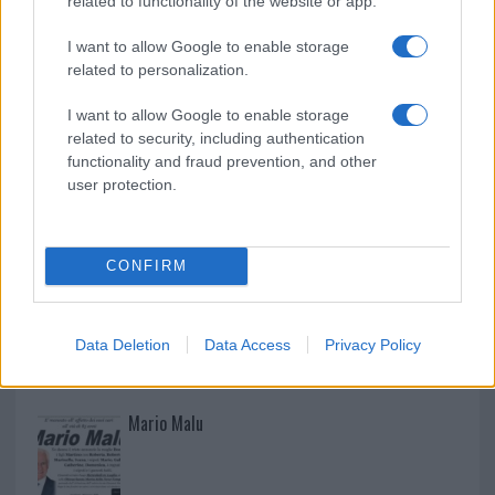
related to functionality of the website or app.
Cumuli di rifiuti a Santa Teresa Gallura, la
I want to allow Google to enable storage
related to personalization.
segnalazione dei residenti
I want to allow Google to enable storage
related to security, including authentication
functionality and fraud prevention, and other
user protection.
CONFIRM
Data Deletion
Data Access
Privacy Policy
NECROLOGIE
Mario Malu