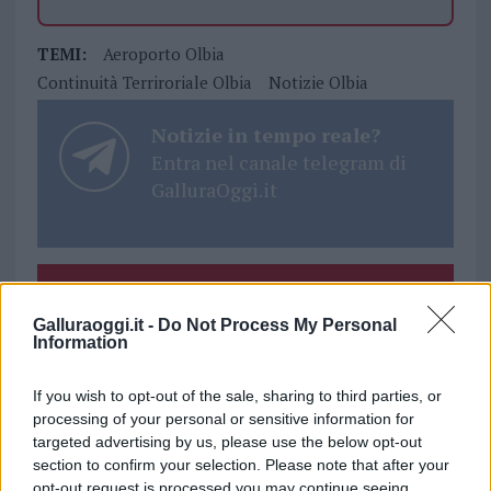
TEMI:
Aeroporto Olbia
Continuità Terriroriale Olbia
Notizie Olbia
Notizie in tempo reale?
Entra nel canale telegram di
GalluraOggi.it
Inviaci le tue segnalazioni,
i tuoi video e le tue foto
Galluraoggi.it -
Do Not Process My Personal
Information
Su WhatsApp al numero +39
345 356 7512
If you wish to opt-out of the sale, sharing to third parties, or
processing of your personal or sensitive information for
targeted advertising by us, please use the below opt-out
section to confirm your selection. Please note that after your
opt-out request is processed you may continue seeing