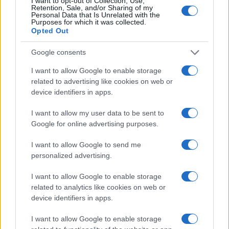
I want to opt-out of Collection, Use,
Olbia, cosa è successo
Retention, Sale, and/or Sharing of my
Personal Data that Is Unrelated with the
Purposes for which it was collected.
Opted Out
Incidente sulla 125 a Olbia, due auto coinvolte:
danni ingenti
Google consents
I want to allow Google to enable storage
Auto finisce contro un muretto, un ferito ad
related to advertising like cookies on web or
Arzachena
device identifiers in apps.
I want to allow my user data to be sent to
Incidente a Baia Sardinia, scontro tra auto e
Google for online advertising purposes.
moto: un ferito
I want to allow Google to send me
personalized advertising.
Olbia, le previsioni meteo per lunedì 10 agosto
2026
I want to allow Google to enable storage
related to analytics like cookies on web or
device identifiers in apps.
Le ultime offerte di lavoro a Olbia e in Gallura
I want to allow Google to enable storage