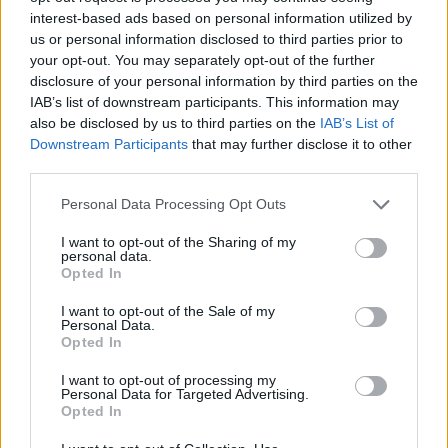
Ricevi le nostre ultime news
interest-based ads based on personal information utilized by
us or personal information disclosed to third parties prior to
your opt-out. You may separately opt-out of the further
da
Google News
disclosure of your personal information by third parties on the
IAB’s list of downstream participants. This information may
also be disclosed by us to third parties on the
IAB’s List of
Condividi l'articolo
Downstream Participants
that may further disclose it to other
third parties.
F
T
Pi
W
S
Please note that this website/app uses one or more Google
Personal Data Processing Opt Outs
a
w
n
h
h
services and may gather and store information including but
not limited to your visit or usage behaviour. You may click to
I want to opt-out of the Sharing of my
ce
it
te
at
a
personal data.
Articolo precedente
grant or deny consent to Google and its third-party tags to
Opted In
b
te
re
s
re
Prossimo articolo
use your data for below specified purposes in below Google
consent section.
o
r
st
A
I want to opt-out of the Sale of my
Personal Data.
o
p
Opted In
NOTIZIE RECENTI
k
p
I want to opt-out of processing my
Personal Data for Targeted Advertising.
Opted In
Auto prende fuoco sulla strada statale 125 a