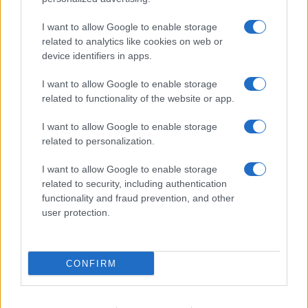
accoglienza minori chiude
I want to allow Google to enable storage
related to analytics like cookies on web or
Olbia, divieto di sosta contro spaccio e degrado:
device identifiers in apps.
esplode la protesta
I want to allow Google to enable storage
related to functionality of the website or app.
Pausa caffè impeccabile: come scegliere la
soluzione ideale per la casa e l’ufficio
I want to allow Google to enable storage
related to personalization.
Monte Pino, la fine di un lungo dolore: storia e
I want to allow Google to enable storage
rinascita della strada che segnò la Gallura
related to security, including authentication
functionality and fraud prevention, and other
user protection.
Raid nelle campagne di Berchidda, rischio per
la rete elettrica
CONFIRM