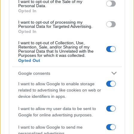
I want to opt-out of the Sale of my
F
T
Pi
W
S
Personal Data.
Opted In
a
w
n
h
h
I want to opt-out of processing my
ce
it
te
at
a
Personal Data for Targeted Advertising.
Articolo precedente
Opted In
b
te
re
s
re
Prossimo articolo
I want to opt-out of Collection, Use,
o
r
st
A
Retention, Sale, and/or Sharing of my
Personal Data that Is Unrelated with the
o
p
Purposes for which it was collected.
NOTIZIE RECENTI
Opted Out
k
p
Google consents
Le previsioni meteo per il weekend a Olbia e in
I want to allow Google to enable storage
Gallura
related to advertising like cookies on web or
device identifiers in apps.
Michelle Hunziker in Gallura, bella anche dal
I want to allow my user data to be sent to
vivo: un amico vip svela come fa
Google for online advertising purposes.
I want to allow Google to send me
Calangianus, dopo le polemiche il centro
personalized advertising.