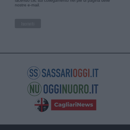
facendo clic sul collegamento nel piè di pagina delle
nostre e-mail.