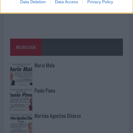
Data Deletion
Data Access
Privacy Policy
NECROLOGIE
Mario Malu
Paolo Pinna
Martina Agostina Diturco