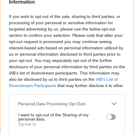
Information
GalluraOggi.it
If you wish to opt-out of the sale, sharing to third parties, or
processing of your personal or sensitive information for
targeted advertising by us, please use the below opt-out
Inviaci le tue segnalazioni,
section to confirm your selection. Please note that after your
i tuoi video e le tue foto
opt-out request is processed you may continue seeing
Su WhatsApp al numero +39
interest-based ads based on personal information utilized by
us or personal information disclosed to third parties prior to
345 356 7512
your opt-out. You may separately opt-out of the further
disclosure of your personal information by third parties on the
IAB’s list of downstream participants. This information may
also be disclosed by us to third parties on the
IAB’s List of
Downstream Participants
that may further disclose it to other
Ricevi le nostre ultime news
third parties.
Please note that this website/app uses one or more Google
Personal Data Processing Opt Outs
da
Google News
services and may gather and store information including but
not limited to your visit or usage behaviour. You may click to
I want to opt-out of the Sharing of my
personal data.
grant or deny consent to Google and its third-party tags to
Opted In
use your data for below specified purposes in below Google
Condividi l'articolo
consent section.