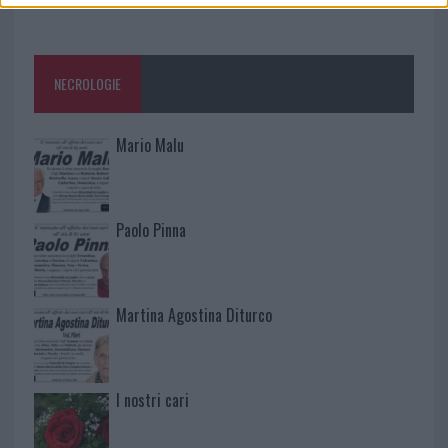
NECROLOGIE
Mario Malu
Paolo Pinna
Martina Agostina Diturco
I nostri cari