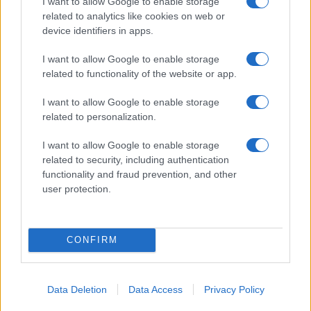
I want to allow Google to enable storage
accoglienza minori chiude
related to analytics like cookies on web or
device identifiers in apps.
Olbia, divieto di sosta contro spaccio e degrado:
I want to allow Google to enable storage
esplode la protesta
related to functionality of the website or app.
I want to allow Google to enable storage
Pausa caffè impeccabile: come scegliere la
related to personalization.
soluzione ideale per la casa e l’ufficio
I want to allow Google to enable storage
related to security, including authentication
Monte Pino, la fine di un lungo dolore: storia e
functionality and fraud prevention, and other
user protection.
rinascita della strada che segnò la Gallura
CONFIRM
Data Deletion
Data Access
Privacy Policy