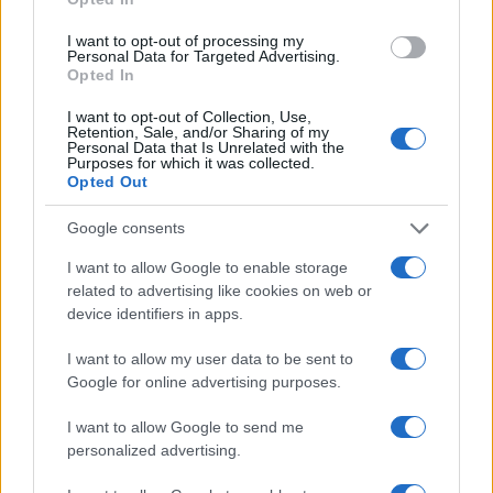
ce
it
te
at
a
Articolo precedente
I want to opt-out of processing my
b
te
re
s
re
Prossimo articolo
Personal Data for Targeted Advertising.
Opted In
o
r
st
A
o
p
I want to opt-out of Collection, Use,
Retention, Sale, and/or Sharing of my
NOTIZIE RECENTI
k
p
Personal Data that Is Unrelated with the
Purposes for which it was collected.
Opted Out
Ristorante distrutto dalle fiamme a La
Google consents
Maddalena, incendio a Monti d’à rena
I want to allow Google to enable storage
related to advertising like cookies on web or
Le previsioni meteo per il weekend a Olbia e in
device identifiers in apps.
Gallura
I want to allow my user data to be sent to
Google for online advertising purposes.
Michelle Hunziker in Gallura, bella anche dal
vivo: un amico vip svela come fa
I want to allow Google to send me
personalized advertising.
Calangianus, dopo le polemiche il centro