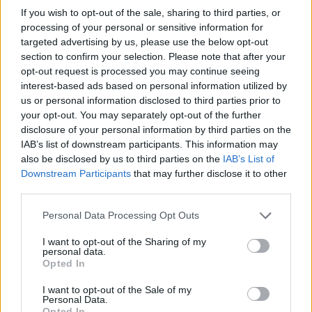
If you wish to opt-out of the sale, sharing to third parties, or
Inviaci le tue segnalazioni,
processing of your personal or sensitive information for
i tuoi video e le tue foto
targeted advertising by us, please use the below opt-out
section to confirm your selection. Please note that after your
Su WhatsApp al numero +39
opt-out request is processed you may continue seeing
345 356 7512
interest-based ads based on personal information utilized by
us or personal information disclosed to third parties prior to
your opt-out. You may separately opt-out of the further
disclosure of your personal information by third parties on the
IAB’s list of downstream participants. This information may
Ricevi le nostre ultime news
also be disclosed by us to third parties on the
IAB’s List of
Downstream Participants
that may further disclose it to other
third parties.
da
Google News
Please note that this website/app uses one or more Google
Personal Data Processing Opt Outs
services and may gather and store information including but
not limited to your visit or usage behaviour. You may click to
I want to opt-out of the Sharing of my
Condividi l'articolo
personal data.
grant or deny consent to Google and its third-party tags to
Opted In
use your data for below specified purposes in below Google
F
T
Pi
W
S
consent section.
I want to opt-out of the Sale of my
a
w
n
h
h
Personal Data.
Opted In