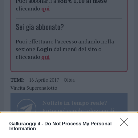
Puoi abbonarti a
soli € 1,10 al mese
cliccando
qui
Sei già abbonato?
Puoi effettuare l'accesso andando nella
sezione
Login
dal menù del sito o
cliccando
qui
TEMI:
16 Aprile 2017
Olbia
Vincita Superenalotto
Notizie in tempo reale?
Entra nel canale telegram di
GalluraOggi.it
Galluraoggi.it -
Do Not Process My Personal
Information