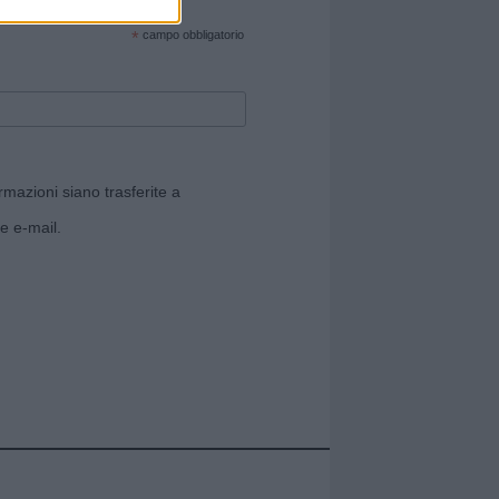
cate sul sito web!
*
campo obbligatorio
rmazioni siano trasferite a
e e-mail.