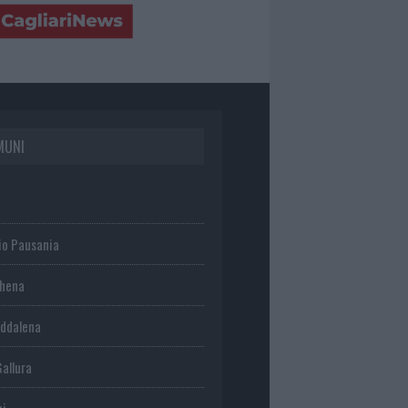
MUNI
io Pausania
chena
ddalena
Gallura