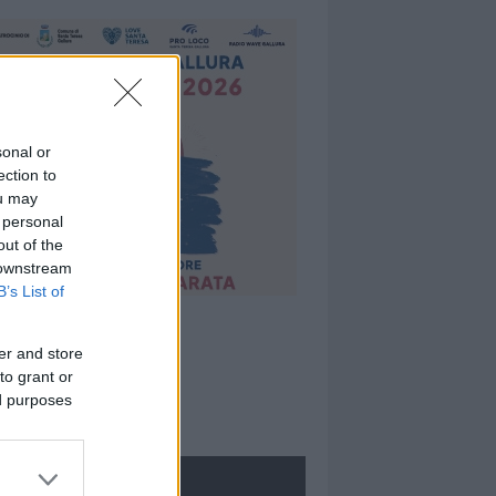
sonal or
ection to
ou may
 personal
out of the
 downstream
B’s List of
er and store
to grant or
ed purposes
ROLOGIE