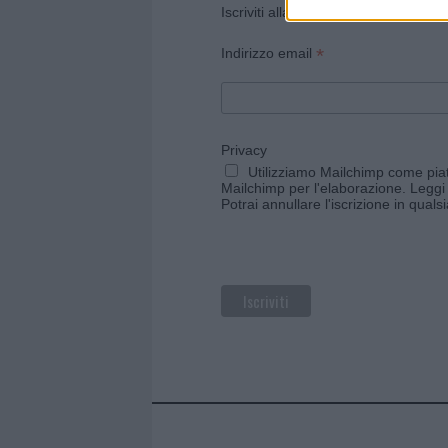
Iscriviti alla newsletter di Gallura O
*
Indirizzo email
Privacy
Utilizziamo Mailchimp come piatt
Mailchimp per l'elaborazione.
Leggi 
Potrai annullare l'iscrizione in qual