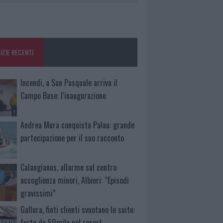
IZIE RECENTI
Incendi, a San Pasquale arriva il
Campo Base: l’inaugurazione
Andrea Mura conquista Palau: grande
partecipazione per il suo racconto
Calangianus, allarme sul centro
accoglienza minori, Albieri: “Episodi
gravissimi”
Gallura, finti clienti svuotano le suite:
furto da 50mila nel resort