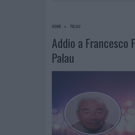
6 AGOSTO 2026
|
INCENDI, A SAN PASQUALE ARRIV
6 AGOSTO 2026
|
ANDREA MURA CONQUISTA PALAU
HOME
PALAU
6 AGOSTO 2026
|
CALANGIANUS, ALLARME SUL CENT
Addio a Francesco Fe
Palau