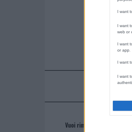
I want 
I want t
web or d
I want t
or app.
I want t
I want t
authenti
Vuoi rimanere sempre agg