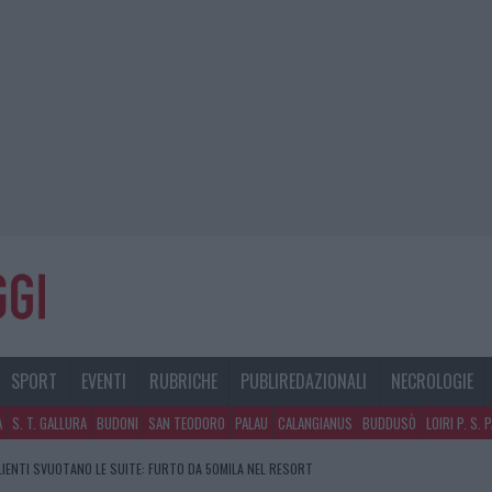
SPORT
EVENTI
RUBRICHE
PUBLIREDAZIONALI
NECROLOGIE
A
S. T. GALLURA
BUDONI
SAN TEODORO
PALAU
CALANGIANUS
BUDDUSÒ
LOIRI P. S. 
CLIENTI SVUOTANO LE SUITE: FURTO DA 50MILA NEL RESORT
GOSTO, SOLE E CALDO TORNANO PROTAGONISTI