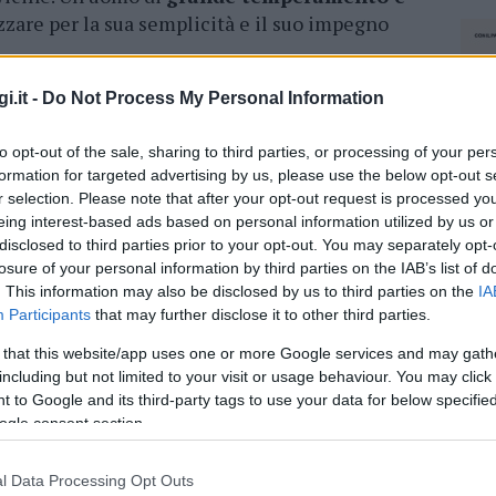
ezzare per la sua semplicità e il suo impegno
vembre alle ore 11 nella chiesa parrocchiale
i.it -
Do Not Process My Personal Information
Palau. La cerimonia avrà inizio con il corteo
to opt-out of the sale, sharing to third parties, or processing of your per
civile di Tempio Pausania alle ore 9:30. Un
formation for targeted advertising by us, please use the below opt-out s
ione, che offrirà alla sua famiglia e a tutti
r selection. Please note that after your opt-out request is processed y
’opportunità di
ricordare una vita segnata
eing interest-based ads based on personal information utilized by us or
rispetto verso gli altri.
disclosed to third parties prior to your opt-out. You may separately opt-
losure of your personal information by third parties on the IAB’s list of
. This information may also be disclosed by us to third parties on the
IA
azionali?
Participants
that may further disclose it to other third parties.
 that this website/app uses one or more Google services and may gath
 mese
cliccando
qui
including but not limited to your visit or usage behaviour. You may click 
 to Google and its third-party tags to use your data for below specifi
ogle consent section.
do nella sezione
Login
dal menù del sito o
l Data Processing Opt Outs
NEC