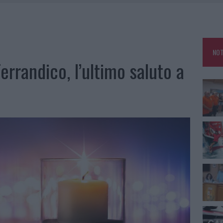
A IL CAMPO BASE: L’INAUGURAZIONE
: GRANDE PARTECIPAZIONE PER IL SUO RACCONTO
RO ACCOGLIENZA MINORI, ALBIERI: “EPISODI GRAVISSIMI”
NOT
rrandico, l’ultimo saluto a