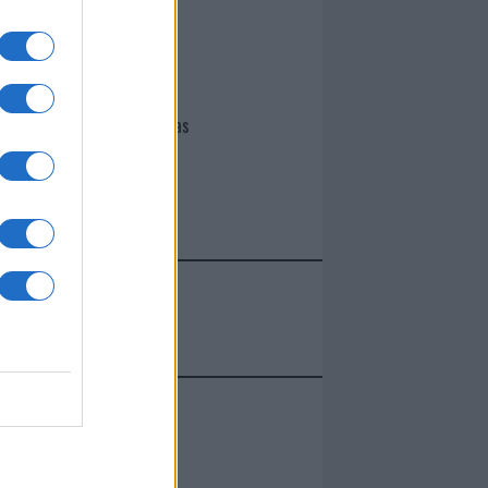
I nostri cari
Giovannimaria Cabras