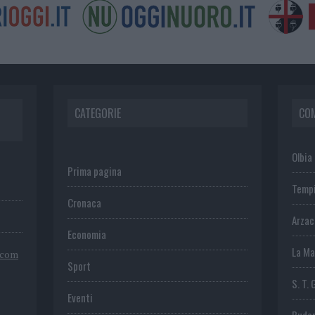
CATEGORIE
CO
Olbia
Prima pagina
Temp
Cronaca
Arza
Economia
La Ma
.com
Sport
S. T. 
Eventi