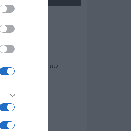
Mario Malu
Paolo Pinna
Martina Agostina Diturco
I nostri cari
I nostri cari