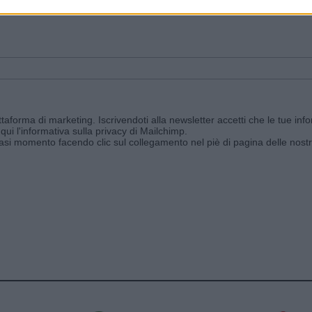
ggi e ricevi le nostre email periodiche contenenti le ultime notizie pubbli
aforma di marketing. Iscrivendoti alla newsletter accetti che le tue info
qui l'informativa sulla privacy di Mailchimp
.
siasi momento facendo clic sul collegamento nel piè di pagina delle nostr