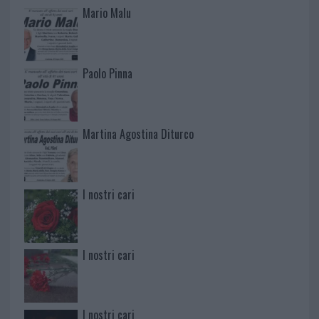
Mario Malu
Paolo Pinna
Martina Agostina Diturco
I nostri cari
I nostri cari
I nostri cari