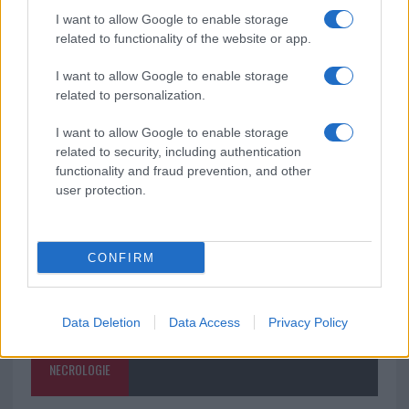
I want to allow Google to enable storage
Monte Pino, la fine di un lungo dolore: storia e
related to functionality of the website or app.
rinascita della strada che segnò la Gallura
I want to allow Google to enable storage
related to personalization.
Raid nelle campagne di Berchidda, rischio per
I want to allow Google to enable storage
la rete elettrica
related to security, including authentication
functionality and fraud prevention, and other
user protection.
CONFIRM
Data Deletion
Data Access
Privacy Policy
NECROLOGIE