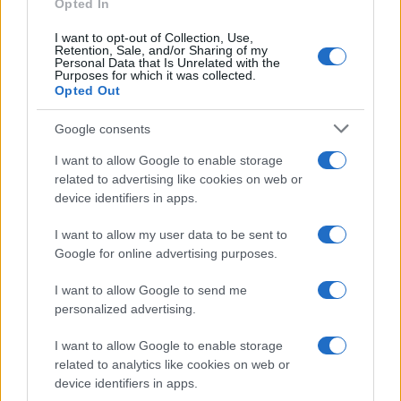
NOTIZIE RECENTI
Opted In
k
p
I want to opt-out of Collection, Use,
Retention, Sale, and/or Sharing of my
Le previsioni meteo per il weekend a Olbia e in
Personal Data that Is Unrelated with the
Purposes for which it was collected.
Gallura
Opted Out
Google consents
Michelle Hunziker in Gallura, bella anche dal
vivo: un amico vip svela come fa
I want to allow Google to enable storage
related to advertising like cookies on web or
device identifiers in apps.
Calangianus, dopo le polemiche il centro
accoglienza minori chiude
I want to allow my user data to be sent to
Google for online advertising purposes.
Olbia, divieto di sosta contro spaccio e degrado:
I want to allow Google to send me
esplode la protesta
personalized advertising.
I want to allow Google to enable storage
Pausa caffè impeccabile: come scegliere la
related to analytics like cookies on web or
soluzione ideale per la casa e l’ufficio
device identifiers in apps.