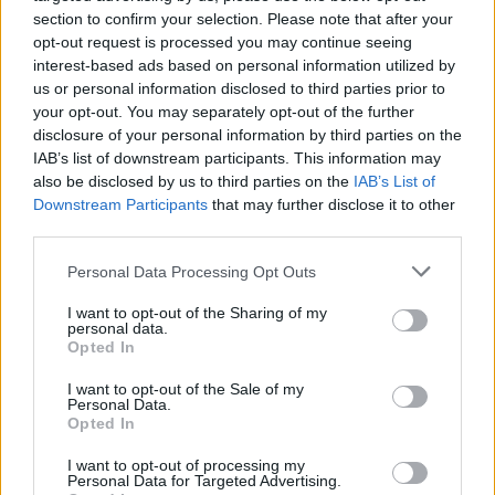
section to confirm your selection. Please note that after your
opt-out request is processed you may continue seeing
interest-based ads based on personal information utilized by
us or personal information disclosed to third parties prior to
Ricevi le nostre ultime news
your opt-out. You may separately opt-out of the further
disclosure of your personal information by third parties on the
IAB’s list of downstream participants. This information may
da
Google News
also be disclosed by us to third parties on the
IAB’s List of
Downstream Participants
that may further disclose it to other
third parties.
Condividi l'articolo
Please note that this website/app uses one or more Google
Personal Data Processing Opt Outs
F
T
Pi
W
S
services and may gather and store information including but
not limited to your visit or usage behaviour. You may click to
I want to opt-out of the Sharing of my
a
w
n
h
h
personal data.
grant or deny consent to Google and its third-party tags to
Opted In
use your data for below specified purposes in below Google
ce
it
te
at
a
Articolo precedente
consent section.
I want to opt-out of the Sale of my
b
te
re
s
re
Prossimo articolo
Personal Data.
Opted In
o
r
st
A
I want to opt-out of processing my
o
p
Personal Data for Targeted Advertising.