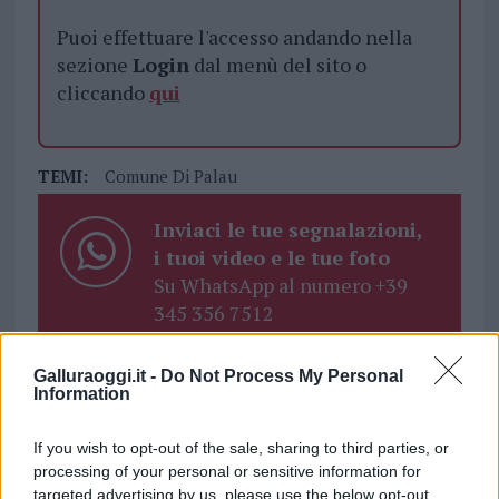
Puoi effettuare l'accesso andando nella
sezione
Login
dal menù del sito o
cliccando
qui
TEMI:
Comune Di Palau
Inviaci le tue segnalazioni,
i tuoi video e le tue foto
Su WhatsApp al numero +39
345 356 7512
Galluraoggi.it -
Do Not Process My Personal
Information
Notizie in tempo reale?
If you wish to opt-out of the sale, sharing to third parties, or
Entra nel canale telegram di
processing of your personal or sensitive information for
GalluraOggi.it
targeted advertising by us, please use the below opt-out