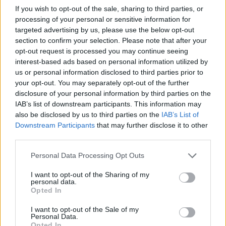
Sei già abbonato?
If you wish to opt-out of the sale, sharing to third parties, or
processing of your personal or sensitive information for
Puoi effettuare l'accesso andando nella
targeted advertising by us, please use the below opt-out
sezione
Login
dal menù del sito o
section to confirm your selection. Please note that after your
cliccando
qui
opt-out request is processed you may continue seeing
interest-based ads based on personal information utilized by
us or personal information disclosed to third parties prior to
your opt-out. You may separately opt-out of the further
TEMI:
Batteria Militare Di Capo D’Orso
disclosure of your personal information by third parties on the
Batteria Palau
Bocche Di Bonifacio
IAB’s list of downstream participants. This information may
also be disclosed by us to third parties on the
IAB’s List of
Comune Di Palau
Demanio Capo D’orso
Downstream Participants
that may further disclose it to other
Demanio Palau
Ex Batteria Palau
Franco Manna
third parties.
Notizie Palau
Please note that this website/app uses one or more Google
Personal Data Processing Opt Outs
services and may gather and store information including but
Inviaci le tue segnalazioni,
not limited to your visit or usage behaviour. You may click to
I want to opt-out of the Sharing of my
i tuoi video e le tue foto
personal data.
grant or deny consent to Google and its third-party tags to
Opted In
Su WhatsApp al numero +39
use your data for below specified purposes in below Google
345 356 7512
consent section.
I want to opt-out of the Sale of my
Personal Data.
Opted In