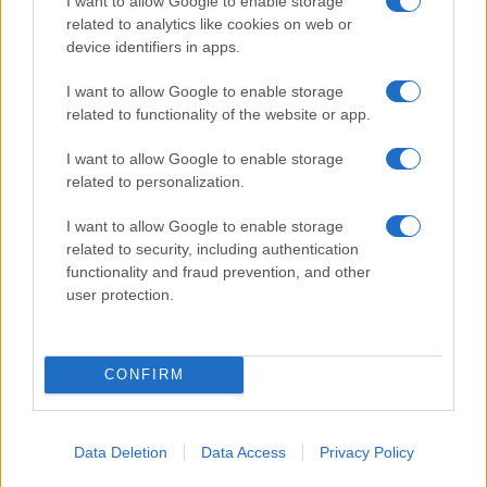
I want to allow Google to enable storage
ce
it
te
at
a
Articolo precedente
related to analytics like cookies on web or
b
te
re
s
re
Prossimo articolo
device identifiers in apps.
o
r
st
A
I want to allow Google to enable storage
o
p
related to functionality of the website or app.
NOTIZIE RECENTI
k
p
I want to allow Google to enable storage
related to personalization.
Ristorante distrutto dalle fiamme a La
I want to allow Google to enable storage
Maddalena, incendio a Monti d’à rena
related to security, including authentication
functionality and fraud prevention, and other
Le previsioni meteo per il weekend a Olbia e in
user protection.
Gallura
CONFIRM
Michelle Hunziker in Gallura, bella anche dal
vivo: un amico vip svela come fa
Data Deletion
Data Access
Privacy Policy
Calangianus, dopo le polemiche il centro