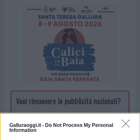
Vuoi rimuovere le pubblicità nazionali?
Puoi abbonarti a
soli € 1,10 al mese
cliccando
qui
Galluraoggi.it -
Do Not Process My Personal
Information