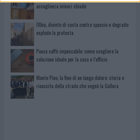
accoglienza minori chiude
Olbia, divieto di sosta contro spaccio e degrado:
esplode la protesta
Pausa caffè impeccabile: come scegliere la
soluzione ideale per la casa e l’ufficio
Monte Pino, la fine di un lungo dolore: storia e
rinascita della strada che segnò la Gallura