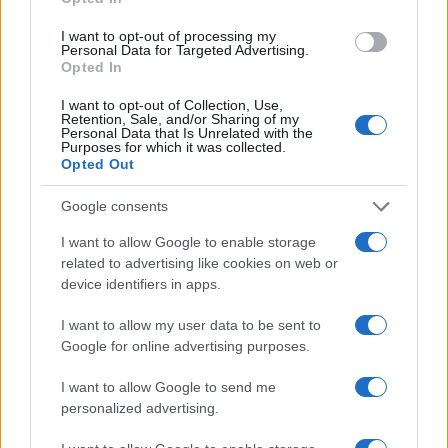
I want to opt-out of processing my
Personal Data for Targeted Advertising.
Notizie in tempo reale?
Opted In
Entra nel canale telegram di
GalluraOggi.it
I want to opt-out of Collection, Use,
Retention, Sale, and/or Sharing of my
Personal Data that Is Unrelated with the
Purposes for which it was collected.
Opted Out
Google consents
Ricevi le nostre ultime news
I want to allow Google to enable storage
related to advertising like cookies on web or
da
Google News
device identifiers in apps.
I want to allow my user data to be sent to
Google for online advertising purposes.
Condividi l'articolo
I want to allow Google to send me
F
T
Pi
W
S
personalized advertising.
a
w
n
h
h