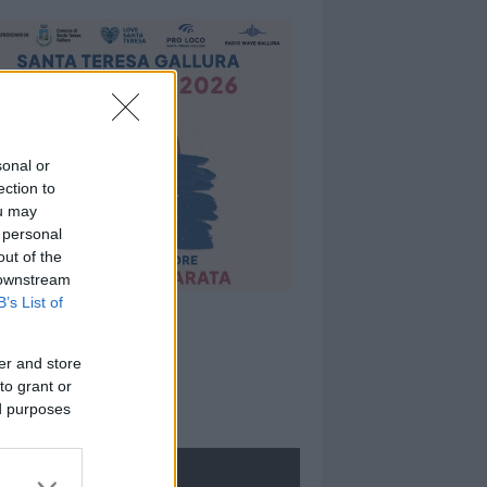
sonal or
ection to
ou may
 personal
out of the
 downstream
B’s List of
er and store
to grant or
ed purposes
ROLOGIE