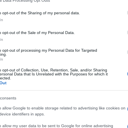
l Data Processing Opt Outs
o opt-out of the Sharing of my personal data.
do nella sezione
Login
dal menù del sito o
In
o opt-out of the Sale of my Personal Data.
In
to opt-out of processing my Personal Data for Targeted
ing.
eale?
In
gram di GalluraOggi.it
o opt-out of Collection, Use, Retention, Sale, and/or Sharing
ersonal Data that Is Unrelated with the Purposes for which it
lected.
Out
lazioni, i tuoi video e le tue foto
consents
ro +39 345 356 7512
o allow Google to enable storage related to advertising like cookies on
evice identifiers in apps.
o allow my user data to be sent to Google for online advertising