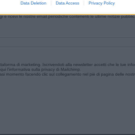
Data Deletion
Data Access
Privacy Policy
iornato?
ggi e ricevi le nostre email periodiche contenenti le ultime notizie pubbli
aforma di marketing. Iscrivendoti alla newsletter accetti che le tue info
qui l'informativa sulla privacy di Mailchimp
.
siasi momento facendo clic sul collegamento nel piè di pagina delle nostr