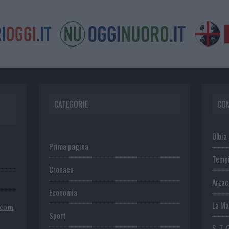
CATEGORIE
CO
Olbia
Prima pagina
Temp
Cronaca
Arza
Economia
La Ma
.com
Sport
S. T. 