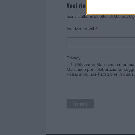
Vuoi rimanere sempre agg
Iscriviti alla newsletter di Gallura O
*
Indirizzo email
Privacy
Utilizziamo Mailchimp come piatt
Mailchimp per l'elaborazione.
Leggi 
Potrai annullare l'iscrizione in qual