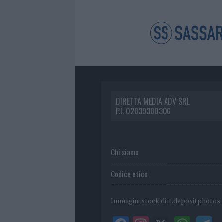
DIRETTA MEDIA ADV SRL
P.I. 02839380306
Chi siamo
Codice etico
Immagini stock di
it.depositphotos