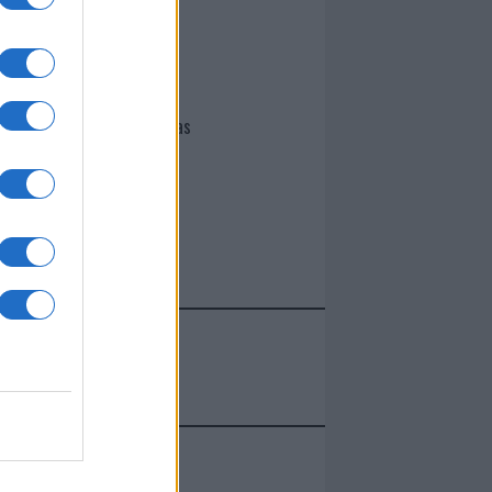
I nostri cari
Giovannimaria Cabras