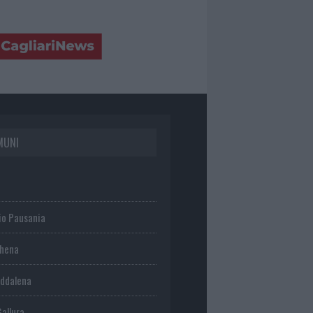
MUNI
io Pausania
chena
ddalena
Gallura