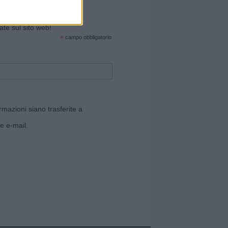
cate sul sito web!
*
campo obbligatorio
rmazioni siano trasferite a
e e-mail.