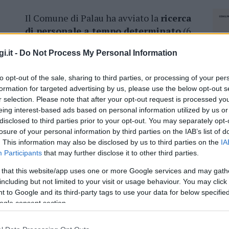
Il Comune di Palau ha avviato la
ricerca
di personale a tempo determinato
(6
mesi), per interventi di valorizzazione
i.it -
Do Not Process My Personal Information
delle aree verdi e dei litorali. Il
l
Comune di Palau
. La domanda deve essere
to opt-out of the sale, sharing to third parties, or processing of your per
formation for targeted advertising by us, please use the below opt-out s
r selection. Please note that after your opt-out request is processed y
ricare il bando, consultate il sito ufficiale del
eing interest-based ads based on personal information utilized by us or
disclosed to third parties prior to your opt-out. You may separately opt-
losure of your personal information by third parties on the IAB’s list of
. This information may also be disclosed by us to third parties on the
IA
Participants
that may further disclose it to other third parties.
 that this website/app uses one or more Google services and may gath
azionali?
including but not limited to your visit or usage behaviour. You may click 
 to Google and its third-party tags to use your data for below specifi
 mese
cliccando
qui
ogle consent section.
NEC