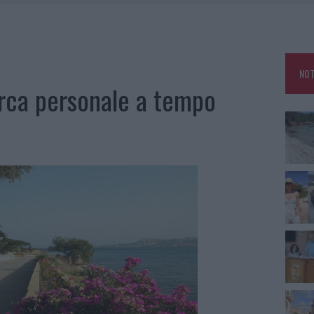
KEND A OLBIA E IN GALLURA
 BELLA ANCHE DAL VIVO: UN AMICO VIP SVELA COME FA
HE IL CENTRO ACCOGLIENZA MINORI CHIUDE
NOT
RO SPACCIO E DEGRADO: ESPLODE LA PROTESTA
erca personale a tempo