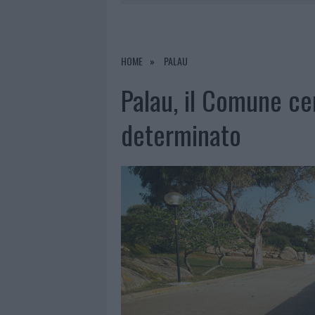
7 AGOSTO 2026
|
LE PREVISIONI METEO PER IL WEE
7 AGOSTO 2026
|
MICHELLE HUNZIKER IN GALLURA,
7 AGOSTO 2026
|
CALANGIANUS, DOPO LE POLEMIC
HOME
PALAU
7 AGOSTO 2026
|
OLBIA, DIVIETO DI SOSTA CONT
Palau, il Comune c
determinato