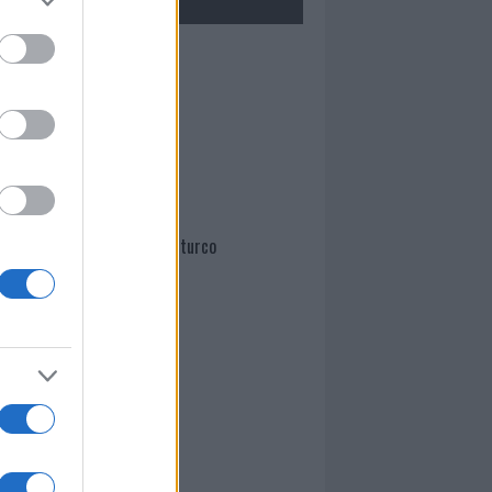
Mario Malu
Paolo Pinna
Martina Agostina Diturco
I nostri cari
I nostri cari