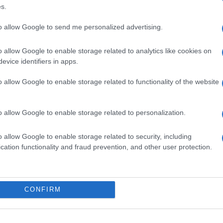
s.
ime news da
Google News
to allow Google to send me personalized advertising.
o allow Google to enable storage related to analytics like cookies on
evice identifiers in apps.
o allow Google to enable storage related to functionality of the website
dente
Prossimo articolo
o allow Google to enable storage related to personalization.
o allow Google to enable storage related to security, including
cation functionality and fraud prevention, and other user protection.
Invia un Comunicato Stampa
|
Pubblicità
|
Segnala
CONFIRM